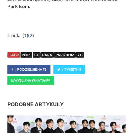
Park Bom.
źródła: (
1
)(
2
)
TAGI:
2NE1
CL
DARA
PARK BOM
YG
PODZIEL SIĘ NA FB
TWEETNIJ
WYŚLIJ NA WHATSAPP
PODOBNE ARTYKUŁY