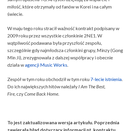
miłość, które otrzymały od fanów w Korei i na całym
świecie.
W maju tego roku stracił ważność kontrakt podpisany w
2009 roku przez wszystkie członkinie 2NE1. W
wątpliwość podawana była przyszłość zespołu,
szczególnie gdy najmłodsza członkini grupy, Minzy (Gong
Min Ji), zrezygnowała z dalszej współpracy i obecnie
działa w
agencji Music Works
.
Zespół w tym roku obchodził w tym roku
7-lecie istnienia
.
Do ich największych hitów należały
I Am The Best,
Fire,
czy
Come Back Home
.
To jest zaktualizowana wersja artykułu. Poprzednia
zawierała błąd dotyczący informacji nt. kontraktu