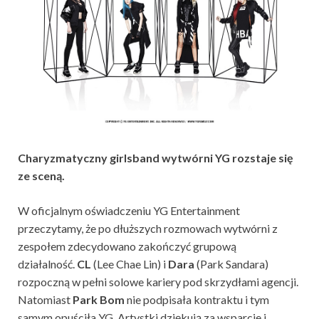
Charyzmatyczny girlsband wytwórni YG rozstaje się
ze sceną.
W oficjalnym oświadczeniu YG Entertainment
przeczytamy, że po dłuższych rozmowach wytwórni z
zespołem zdecydowano zakończyć grupową
działalność.
CL
(Lee Chae Lin) i
Dara
(Park Sandara)
rozpoczną w pełni solowe kariery pod skrzydłami agencji.
Natomiast
Park Bom
nie podpisała kontraktu i tym
samym opuściła YG. Artystki dziękują za wsparcie i