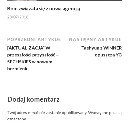
Bom związała się z nową agencją
20/07/2018
POPRZEDNI ARTYKUŁ
NASTĘPNY ARTYKUŁ
[AKTUALIZACJA] W
Taehyun z WINNER
przeszłości przyszłość –
opuszcza YG
SECHSKIES w nowym
brzmieniu
Dodaj komentarz
Twój adres e-mail nie zostanie opublikowany.
Wymagane pola są
oznaczone
*