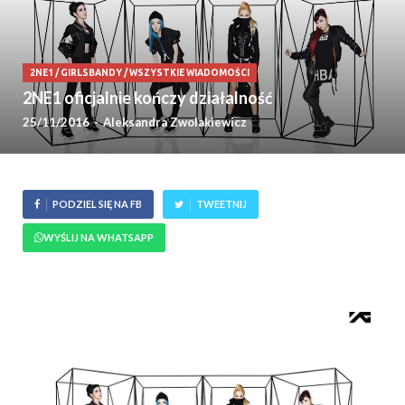
2NE1
/
GIRLSBANDY
/
WSZYSTKIE WIADOMOŚCI
2NE1 oficjalnie kończy działalność
25/11/2016
-
Aleksandra Zwolakiewicz
PODZIEL SIĘ NA FB
TWEETNIJ
WYŚLIJ NA WHATSAPP