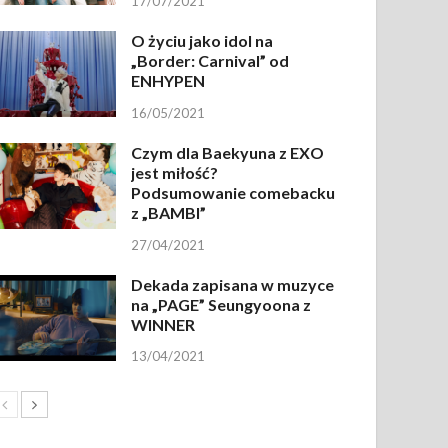
17/07/2021
O życiu jako idol na
„Border: Carnival” od
ENHYPEN
16/05/2021
Czym dla Baekyuna z EXO
jest miłość?
Podsumowanie comebacku
z „BAMBI”
27/04/2021
Dekada zapisana w muzyce
na „PAGE” Seungyoona z
WINNER
13/04/2021