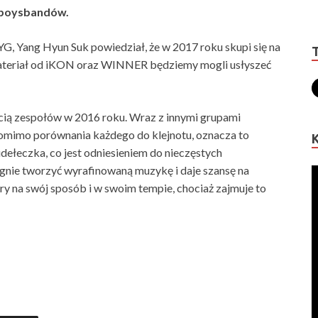
 boysbandów.
, Yang Hyun Suk powiedział, że w 2017 roku skupi się na
teriał od iKON oraz WINNER będziemy mogli usłyszeć
ią zespołów w 2016 roku. Wraz z innymi grupami
pomimo porównania każdego do klejnotu, oznacza to
dełeczka, co jest odniesieniem do nieczęstych
gnie tworzyć wyrafinowaną muzykę i daje szansę na
y na swój sposób i w swoim tempie, chociaż zajmuje to