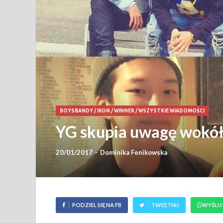
BOYSBANDY
/
IKON
/
WINNER
/
WSZYSTKIE WIADOMOŚCI
YG skupia uwagę wokó
20/01/2017
-
Dominika Fenikowska
PODZIEL SIĘ NA FB
TWEETNIJ
WYŚLIJ