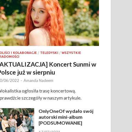
OLIŚCI I KOLABORACJE
/
TELEDYSKI
/
WSZYSTKIE
IADOMOŚCI
[AKTUALIZACJA] Koncert Sunmi w
Polsce już w sierpniu
0/06/2022
-
Amanda Nadeem
okalistka ogłosiła trasę koncertową.
prawdźcie szczegóły w naszym artykule.
OnlyOneOf wydało swój
autorski mini-album
[PODSUMOWANIE]