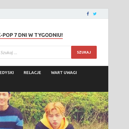
K-POP 7 DNI W TYGODNIU!
EDYSKI
RELACJE
WART UWAGI