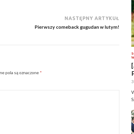
NASTĘPNY ARTYKUŁ
Pierwszy comeback gugudan w lutym!
S
W
e pola są oznaczone
*
3
W
S