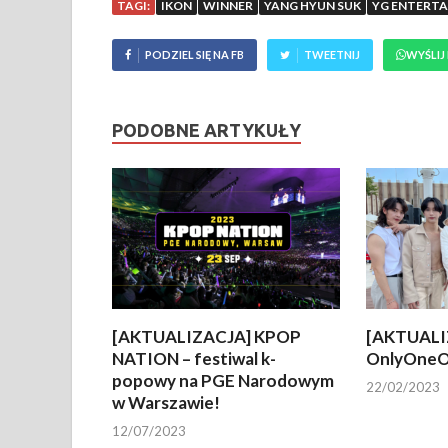
TAGI:
IKON
WINNER
YANG HYUN SUK
YG ENTERT
PODZIEL SIĘ NA FB
TWEETNIJ
WYŚLIJ
PODOBNE ARTYKUŁY
[AKTUALIZACJA] KPOP
[AKTUALI
NATION – festiwal k-
OnlyOneO
popowy na PGE Narodowym
22/02/2023
w Warszawie!
12/07/2023