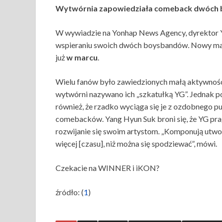
Wytwórnia zapowiedziała comeback dwóch
W wywiadzie na Yonhap News Agency, dyrektor YG
wspieraniu swoich dwóch boysbandów. Nowy ma
już
w marcu
.
Wielu fanów było zawiedzionych małą aktywnośc
wytwórni nazywano ich „szkatułką YG”. Jednak 
również, że rzadko wyciąga się je z ozdobnego pu
comebacków. Yang Hyun Suk broni się, że YG pra
rozwijanie się swoim artystom. „Komponują utwor
więcej [czasu], niż można się spodziewać”, mówi.
Czekacie na WINNER i iKON?
źródło: (
1
)