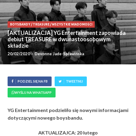
BOYSBANDY
/
TREASURE
/
WSZYSTKIE WIADOMOŚCI
[AKTUALIZACJA] YG Entertainment zapowiada
debiut TREASURE w dwunastoosobowym
składzie
20/02/2020
-
Devonne Jade-Spławińska
PODZIEL SIĘ NA FB
TWEETNIJ
WYŚLIJ NA WHATSAPP
YG Entertainment podzieliło się nowymi informacjami
dotyczącymi nowego boysbandu.
AKTUALIZAJCA: 20 lutego