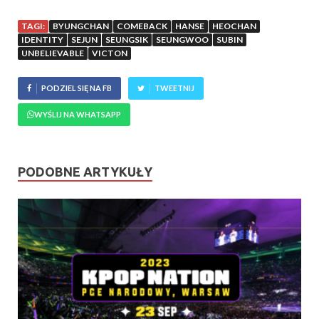
TAGI:
BYUNGCHAN
COMEBACK
HANSE
HEOCHAN
IDENTITY
SEJUN
SEUNGSIK
SEUNGWOO
SUBIN
UNBELIEVABLE
VICTON
PODZIEL SIĘ NA FB
TWEETNIJ
WYŚLIJ NA WHATSAPP
PODOBNE ARTYKUŁY