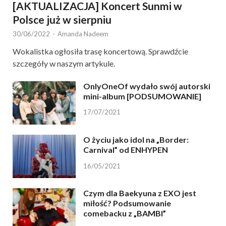
[AKTUALIZACJA] Koncert Sunmi w
Polsce już w sierpniu
30/06/2022
-
Amanda Nadeem
Wokalistka ogłosiła trasę koncertową. Sprawdźcie
szczegóły w naszym artykule.
OnlyOneOf wydało swój autorski
mini-album [PODSUMOWANIE]
17/07/2021
O życiu jako idol na „Border:
Carnival” od ENHYPEN
16/05/2021
Czym dla Baekyuna z EXO jest
miłość? Podsumowanie
comebacku z „BAMBI”