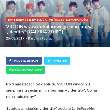
BOYSBANDY
/
TELEDYSKI
/
VICTON
/
WSZYSTKIE WIADOMOŚCI
VICTON wraca do kolorowego konceptu w
„Identity” [GALERIA ZDJĘĆ]
25/08/2017
-
Karolina Fedrau
PODZIEL SIĘ NA FB
TWEETNIJ
WYŚLIJ NA WHATSAPP
Po 9 miesiącach od debiutu, VICTON wrócił 23
sierpnia z trzecim mini albumem – „Identity”. Co na
nim znajdziemy?
Tytułowym singlem
„Identity”
zostało
Unbelievable
.