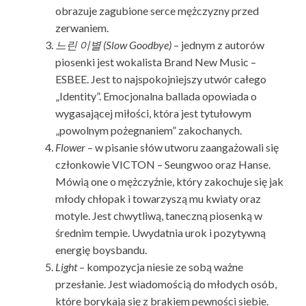
obrazuje zagubione serce mężczyzny przed
zerwaniem.
느린 이별 (Slow Goodbye)
– jednym z autorów
piosenki jest wokalista Brand New Music –
ESBEE. Jest to najspokojniejszy utwór całego
„Identity”. Emocjonalna ballada opowiada o
wygasającej miłości, która jest tytułowym
„powolnym pożegnaniem” zakochanych.
Flower
– w pisanie słów utworu zaangażowali się
członkowie VICTON – Seungwoo oraz Hanse.
Mówią one o mężczyźnie, który zakochuje się jak
młody chłopak i towarzyszą mu kwiaty oraz
motyle. Jest chwytliwą, taneczną piosenką w
średnim tempie. Uwydatnia urok i pozytywną
energię boysbandu.
Light
– kompozycja niesie ze sobą ważne
przesłanie. Jest wiadomością do młodych osób,
które borykają się z brakiem pewności siebie.