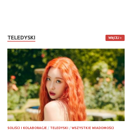
TELEDYSKI
WIĘCEJ
SOLIŚCI I KOLABORACJE
/
TELEDYSKI
/
WSZYSTKIE WIADOMOŚCI