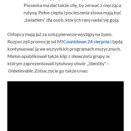
Piosenka ma dać także siłę, by zerwać z męcząca
rutyną. Pełne ciepła i pocieszenia słowa mają być
„światłem” dla osób, których rany nadal się goją.
Chłopcy mają już za sobą pierwsze występy na żywo.
Rozpoczęli promocję od
M!Countdown 24 sierpnia
i będą
kontynuować ją we wszystkich programach muzycznych.
Melon opublikował także klip z
showcase’u
grupy, w
którym zaprezentowali tytułowy utwór „Identity” –
Unbelievable
. Zobaczycie go także u nas: