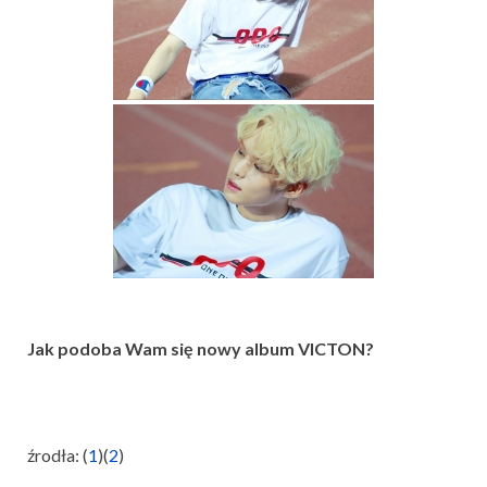
Jak podoba Wam się nowy album VICTON?
źrodła: (
1
)(
2
)