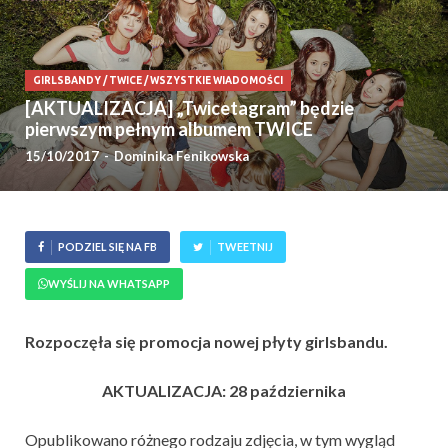
GIRLSBANDY
/
TWICE
/
WSZYSTKIE WIADOMOŚCI
[AKTUALIZACJA] „Twicetagram” będzie
pierwszym pełnym albumem TWICE
15/10/2017
-
Dominika Fenikowska
PODZIEL SIĘ NA FB
TWEETNIJ
WYŚLIJ NA WHATSAPP
Rozpoczęła się promocja nowej płyty girlsbandu.
AKTUALIZACJA: 28 października
Opublikowano różnego rodzaju zdjęcia, w tym wygląd