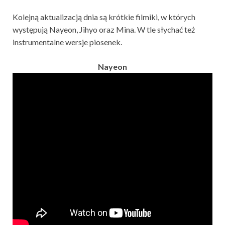
Kolejną aktualizacją dnia są krótkie filmiki, w których
występują Nayeon, Jihyo oraz Mina. W tle słychać też
instrumentalne wersje piosenek.
Nayeon