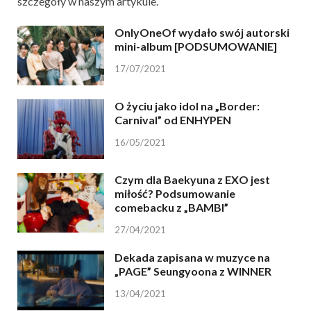
szczegóły w naszym artykule.
OnlyOneOf wydało swój autorski
mini-album [PODSUMOWANIE]
17/07/2021
O życiu jako idol na „Border:
Carnival” od ENHYPEN
16/05/2021
Czym dla Baekyuna z EXO jest
miłość? Podsumowanie
comebacku z „BAMBI”
27/04/2021
Dekada zapisana w muzyce na
„PAGE” Seungyoona z WINNER
13/04/2021