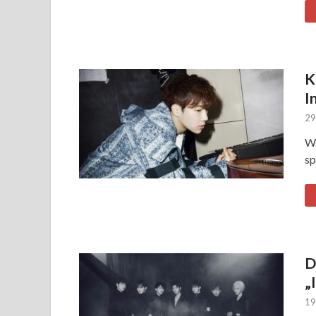
K
I
29
Wo
sp
D
„
19