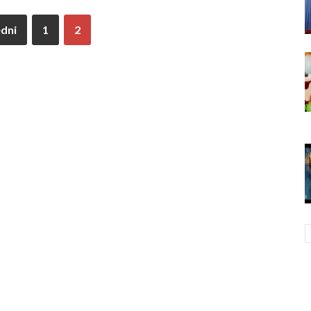
dni
1
2