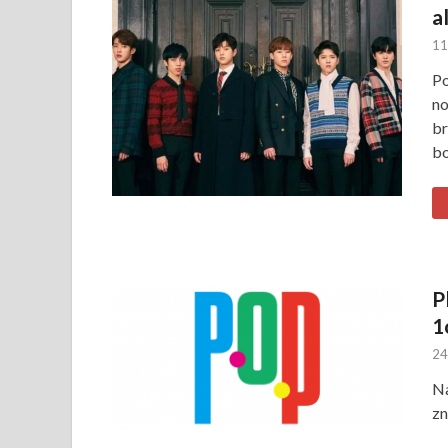
a
11
Po
no
br
bo
P
1
24
Na
zn