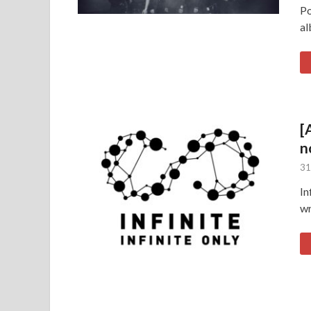
Po
al
[
n
31
In
wr