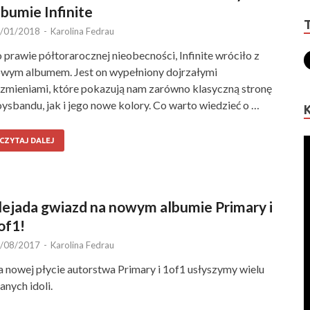
lbumie Infinite
/01/2018
-
Karolina Fedrau
 prawie półtorarocznej nieobecności, Infinite wróciło z
wym albumem. Jest on wypełniony dojrzałymi
zmieniami, które pokazują nam zarówno klasyczną stronę
ysbandu, jak i jego nowe kolory. Co warto wiedzieć o …
CZYTAJ DALEJ
lejada gwiazd na nowym albumie Primary i
of1!
/08/2017
-
Karolina Fedrau
 nowej płycie autorstwa Primary i 1of1 usłyszymy wielu
anych idoli.