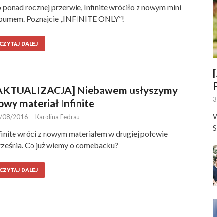
 ponad rocznej przerwie, Infinite wróciło z nowym mini
bumem. Poznajcie „INFINITE ONLY”!
CZYTAJ DALEJ
AKTUALIZACJA] Niebawem usłyszymy
3
owy materiał Infinite
W
/08/2016
-
Karolina Fedrau
S
finite wróci z nowym materiałem w drugiej połowie
ześnia. Co już wiemy o comebacku?
CZYTAJ DALEJ