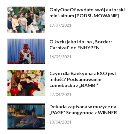
OnlyOneOf wydało swój autorski
mini-album [PODSUMOWANIE]
17/07/2021
O życiu jako idol na „Border:
Carnival” od ENHYPEN
16/05/2021
Czym dla Baekyuna z EXO jest
miłość? Podsumowanie
comebacku z „BAMBI”
27/04/2021
Dekada zapisana w muzyce na
„PAGE” Seungyoona z WINNER
13/04/2021