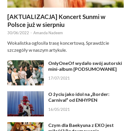
[AKTUALIZACJA] Koncert Sunmi w
Polsce już w sierpniu
30/06/2022
-
Amanda Nadeem
Wokalistka ogłosiła trasę koncertową. Sprawdźcie
szczegóły w naszym artykule.
OnlyOneOf wydało swój autorski
mini-album [PODSUMOWANIE]
17/07/2021
O życiu jako idol na „Border:
Carnival” od ENHYPEN
16/05/2021
Czym dla Baekyuna z EXO jest
miłość? Podsumowanie