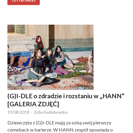
CZYTAJ DALEJ
(G)I-DLE o zdradzie i rozstaniu w „HANN”
[GALERIA ZDJĘĆ]
19/08/2018
-
Zofia Kadłubowska
Dziewczęta z (G)I-DLE mają za sobą swój pierwszy
comeback w karierze. W HANN zespół opowiada o