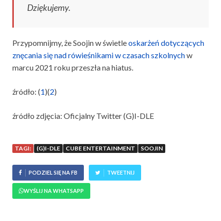
Dziękujemy.
Przypomnijmy, że Soojin w świetle
oskarżeń dotyczących
znęcania się nad rówieśnikami w czasach szkolnych
w
marcu 2021 roku przeszła na hiatus.
źródło: (
1
)(
2
)
źródło zdjęcia: Oficjalny Twitter (G)I-DLE
TAGI:
(G)I-DLE
CUBE ENTERTAINMENT
SOOJIN
PODZIEL SIĘ NA FB
TWEETNIJ
WYŚLIJ NA WHATSAPP