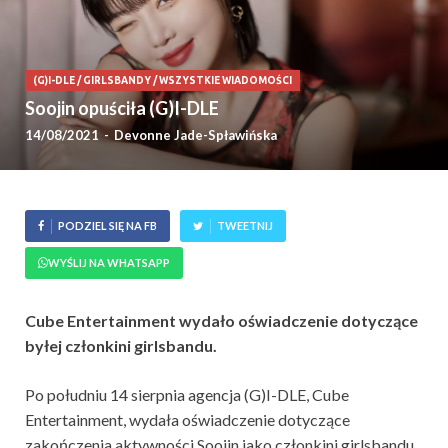
(G)I-DLE
/
GIRLSBANDY
/
WSZYSTKIE WIADOMOŚCI
Soojin opuściła (G)I-DLE
14/08/2021
-
Devonne Jade-Spławińska
PODZIEL SIĘ NA FB
TWEETNIJ
WYŚLIJ NA WHATSAPP
Cube Entertainment wydało oświadczenie dotyczące
byłej członkini girlsbandu.
Po południu 14 sierpnia agencja (G)I-DLE, Cube
Entertainment, wydała oświadczenie dotyczące
zakończenia aktywności Soojin jako członkini girlsbandu.