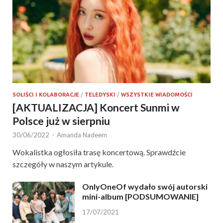
SOLIŚCI I KOLABORACJE
/
TELEDYSKI
/
WSZYSTKIE WIADOMOŚCI
[AKTUALIZACJA] Koncert Sunmi w
Polsce już w sierpniu
30/06/2022
-
Amanda Nadeem
Wokalistka ogłosiła trasę koncertową. Sprawdźcie
szczegóły w naszym artykule.
OnlyOneOf wydało swój autorski
mini-album [PODSUMOWANIE]
17/07/2021