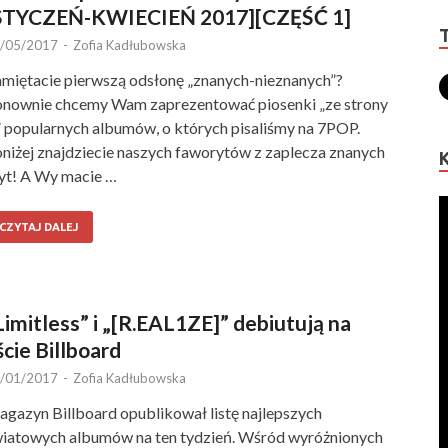
STYCZEŃ-KWIECIEŃ 2017][CZĘŚĆ 1]
/05/2017
-
Zofia Kadłubowska
miętacie pierwszą odsłonę „znanych-nieznanych”?
nownie chcemy Wam zaprezentować piosenki „ze strony
 popularnych albumów, o których pisaliśmy na 7POP.
niżej znajdziecie naszych faworytów z zaplecza znanych
yt! A Wy macie …
CZYTAJ DALEJ
Limitless” i „[R.EAL1ZE]” debiutują na
iście Billboard
/01/2017
-
Zofia Kadłubowska
gazyn Billboard opublikował listę najlepszych
iatowych albumów na ten tydzień. Wśród wyróżnionych