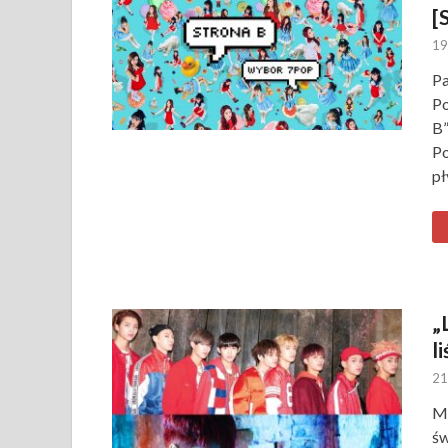
[
19
Pa
Po
B”
Po
pł
„
l
21
Ma
św