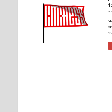
1
27
SM
dr
12