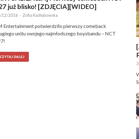
27 już blisko! [ZDJĘCIA][WIDEO]
/12/2016
-
Zofia Kadłubowska
 Entertainment potwierdziło pierwszy comeback
ugiego unitu swojego najmłodszego boysbandu – NCT
7!
CZYTAJ DALEJ
3
W
S