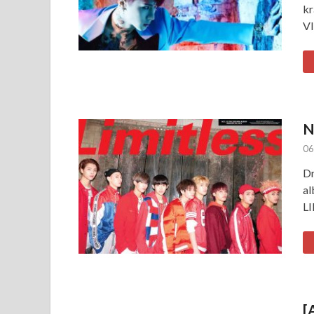
kr
VI
N
06
Dr
al
LI
[