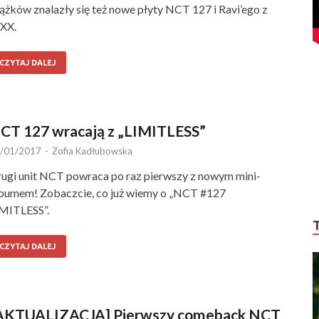
ążków znalazły się też nowe płyty NCT 127 i Ravi’ego z
XX.
CZYTAJ DALEJ
CT 127 wracają z „LIMITLESS”
/01/2017
-
Zofia Kadłubowska
ugi unit NCT powraca po raz pierwszy z nowym mini-
bumem! Zobaczcie, co już wiemy o „NCT #127
MITLESS”.
CZYTAJ DALEJ
AKTUALIZACJA] Pierwszy comeback NCT