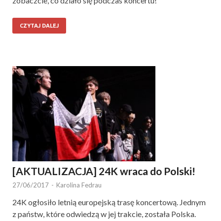
zobaczcie, co działo się podczas koncertu!
CZYTAJ DALEJ
[AKTUALIZACJA] 24K wraca do Polski!
27/06/2017
-
Karolina Fedrau
24K ogłosiło letnią europejską trasę koncertową. Jednym
z państw, które odwiedzą w jej trakcie, została Polska.