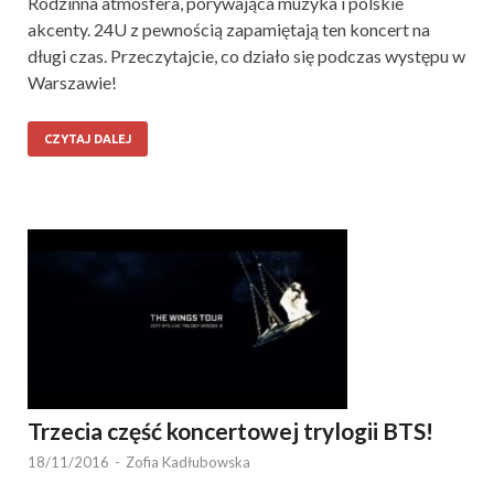
Rodzinna atmosfera, porywająca muzyka i polskie
akcenty. 24U z pewnością zapamiętają ten koncert na
długi czas. Przeczytajcie, co działo się podczas występu w
Warszawie!
CZYTAJ DALEJ
Trzecia część koncertowej trylogii BTS!
18/11/2016
-
Zofia Kadłubowska