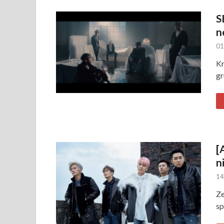
S
n
01
Kr
gr
[
n
14
Ze
sp