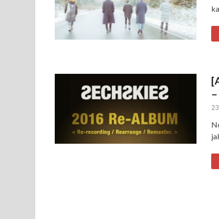
ka
[
–
23
No
ja