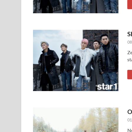
S
08
Ze
st
O
01
No