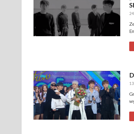
S
24
Ze
En
D
13
Gr
wy