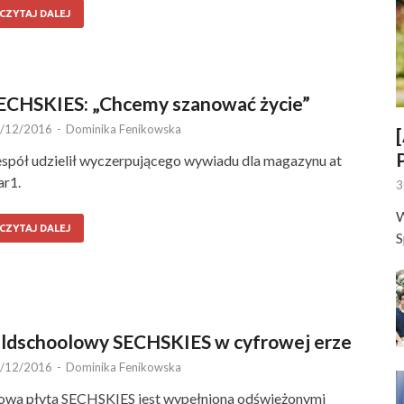
CZYTAJ DALEJ
ECHSKIES: „Chcemy szanować życie”
/12/2016
-
Dominika Fenikowska
spół udzielił wyczerpującego wywiadu dla magazynu at
ar1.
3
W
CZYTAJ DALEJ
S
ldschoolowy SECHSKIES w cyfrowej erze
/12/2016
-
Dominika Fenikowska
wa płyta SECHSKIES jest wypełniona odświeżonymi