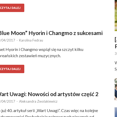
CZYTAJ DALEJ
Blue Moon” Hyorin i Changmo z sukcesami
/04/2017
-
Karolina Fedrau
et Hyorin i Changmo wspiął się na szczyt kilku
3
reańskich zestawień muzycznych.
W
S
CZYTAJ DALEJ
art Uwagi: Nowości od artystów część 2
/04/2017
-
Aleksandra Zwolakiewicz
 już 40. artykuł serii „Wart Uwagi”. Czas więc na kolejne
dsumowania! Posłuchajcie najnowszych piosenek od