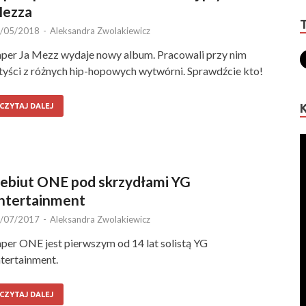
ezza
/05/2018
-
Aleksandra Zwolakiewicz
per Ja Mezz wydaje nowy album. Pracowali przy nim
tyści z różnych hip-hopowych wytwórni. Sprawdźcie kto!
CZYTAJ DALEJ
ebiut ONE pod skrzydłami YG
ntertainment
/07/2017
-
Aleksandra Zwolakiewicz
per ONE jest pierwszym od 14 lat solistą YG
tertainment.
CZYTAJ DALEJ