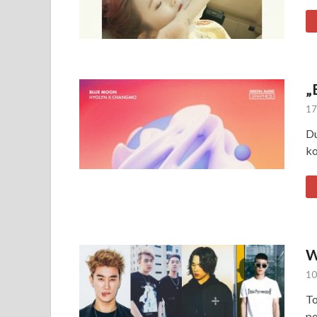
„
17
Du
ko
W
10
To
po