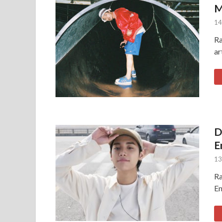
M
14
Ra
ar
D
E
13
Ra
En