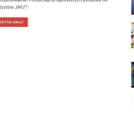
tystów „WU”!
CZYTAJ DALEJ