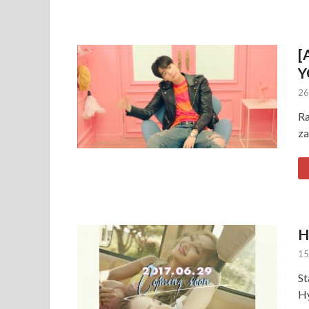
[
Y
26
Ra
za
H
15
St
Hy