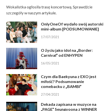
Wokalistka ogłosiła trasę koncertową. Sprawdźcie
szczegóły w naszym artykule.
OnlyOneOf wydało swój autorski
mini-album [PODSUMOWANIE]
17/07/2021
O życiu jako idol na „Border:
Carnival” od ENHYPEN
16/05/2021
Czym dla Baekyuna z EXO jest
miłość? Podsumowanie
comebacku z „BAMBI”
27/04/2021
Dekada zapisana w muzyce na
„PAGE” Seungyoona z WINNER