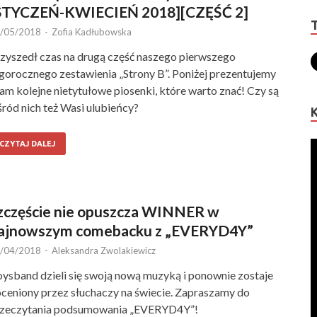
STYCZEŃ-KWIECIEŃ 2018][CZĘŚĆ 2]
/05/2018
-
Zofia Kadłubowska
zyszedł czas na drugą część naszego pierwszego
gorocznego zestawienia „Strony B”. Poniżej prezentujemy
m kolejne nietytułowe piosenki, które warto znać! Czy są
ród nich też Wasi ulubieńcy?
CZYTAJ DALEJ
zczęście nie opuszcza WINNER w
ajnowszym comebacku z „EVERYD4Y”
/04/2018
-
Aleksandra Zwolakiewicz
ysband dzieli się swoją nową muzyką i ponownie zostaje
ceniony przez słuchaczy na świecie. Zapraszamy do
zeczytania podsumowania „EVERYD4Y”!