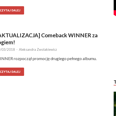
CZYTAJ DALEJ
AKTUALIZACJA] Comeback WINNER za
ogiem!
/03/2018
-
Aleksandra Zwolakiewicz
NNER rozpoczął promocję drugiego pełnego albumu.
CZYTAJ DALEJ