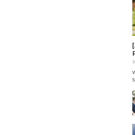
3
W
S