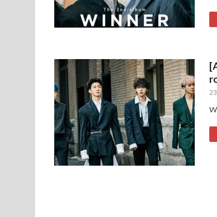
[
r
23
WI