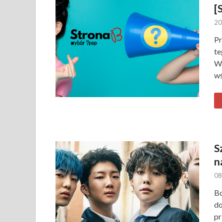
[
20
Pr
te
Wa
wś
S
n
08
Bo
do
pr