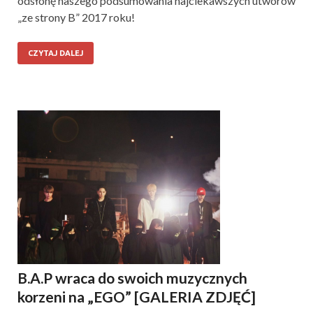
odsłonę naszego podsumowania najciekawszych utworów
„ze strony B” 2017 roku!
CZYTAJ DALEJ
B.A.P wraca do swoich muzycznych
korzeni na „EGO” [GALERIA ZDJĘĆ]