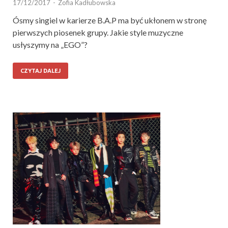
17/12/2017
-
Zofia Kadłubowska
Ósmy singiel w karierze B.A.P ma być ukłonem w stronę
pierwszych piosenek grupy. Jakie style muzyczne
usłyszymy na „EGO”?
CZYTAJ DALEJ