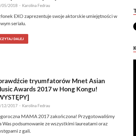
/05/2018
-
Karolina Fedrau
łonek EXO zaprezentuje swoje aktorskie umiejętności w
wym serialu.
CZYTAJ DALEJ
prawdźcie tryumfatorów Mnet Asian
usic Awards 2017 w Hong Kongu!
WYSTĘPY]
/12/2017
-
Karolina Fedrau
egoroczna MAMA 2017 zakończona! Przygotowaliśmy
a Was podsumowanie ze wszystkimi laureatami oraz
stępami z gali.