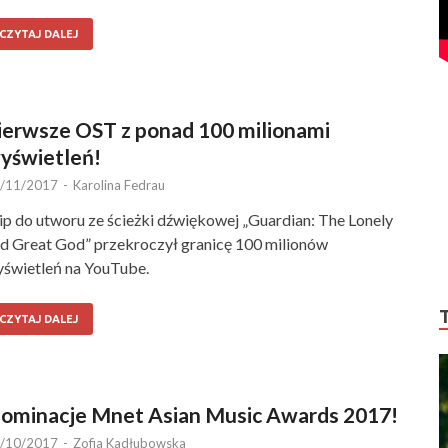
CZYTAJ DALEJ
ierwsze OST z ponad 100 milionami
yświetleń!
/11/2017
-
Karolina Fedrau
ip do utworu ze ścieżki dźwiękowej „Guardian: The Lonely
d Great God” przekroczył granicę 100 milionów
świetleń na YouTube.
CZYTAJ DALEJ
ominacje Mnet Asian Music Awards 2017!
/10/2017
-
Zofia Kadłubowska