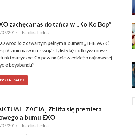
XO zachęca nas do tańca w „Ko Ko Bop”
/07/2017
-
Karolina Fedrau
O wróciło z czwartym pełnym albumem „THE WAR”.
spół zmienia w nim swoją stylistykę i odkrywa nowe
tunki muzyczne. Co powinniście wiedzieć o najnowszej
ycie boysbandu?
CZYTAJ DALEJ
AKTUALIZACJA] Zbliża się premiera
owego albumu EXO
/07/2017
-
Karolina Fedrau