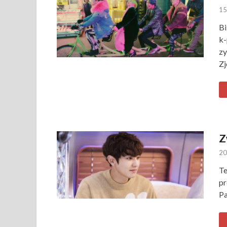
15
Bi
k-
zy
Zj
Z
20
Te
pr
Pa