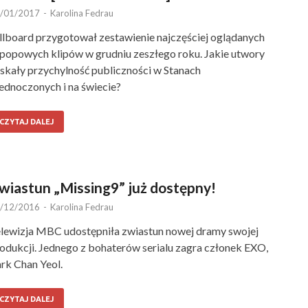
/01/2017
-
Karolina Fedrau
llboard przygotował zestawienie najczęściej oglądanych
popowych klipów w grudniu zeszłego roku. Jakie utwory
skały przychylność publiczności w Stanach
ednoczonych i na świecie?
CZYTAJ DALEJ
wiastun „Missing9” już dostępny!
/12/2016
-
Karolina Fedrau
lewizja MBC udostępniła zwiastun nowej dramy swojej
odukcji. Jednego z bohaterów serialu zagra członek EXO,
rk Chan Yeol.
CZYTAJ DALEJ