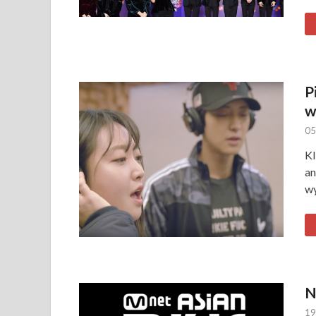
P
w
05
Kl
an
wy
N
19