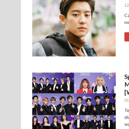
12
Cz
no
S
M
[
01
T
dl
wy