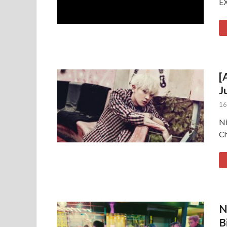
EX
[
J
16
Ni
Ch
N
B