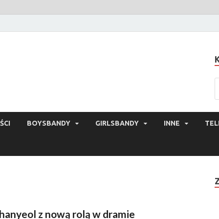
ŚCI
BOYSBANDY
GIRLSBANDY
INNE
TEL
hanyeol z nową rolą w dramie