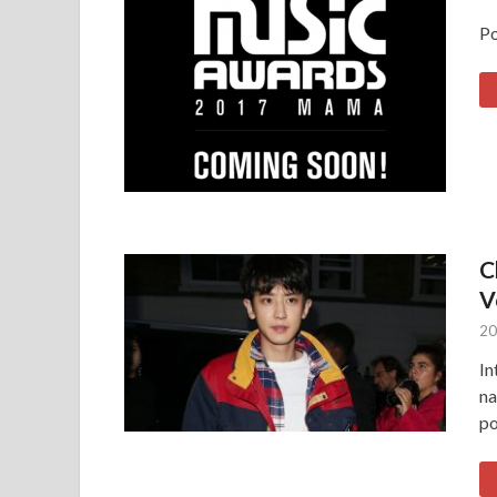
Po
C
V
20
In
na
po