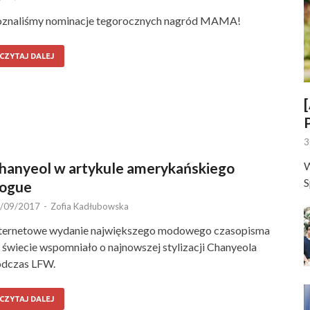
znaliśmy nominacje tegorocznych nagród MAMA!
CZYTAJ DALEJ
3
hanyeol w artykule amerykańskiego
W
S
ogue
/09/2017
-
Zofia Kadłubowska
ternetowe wydanie największego modowego czasopisma
 świecie wspomniało o najnowszej stylizacji Chanyeola
dczas LFW.
CZYTAJ DALEJ