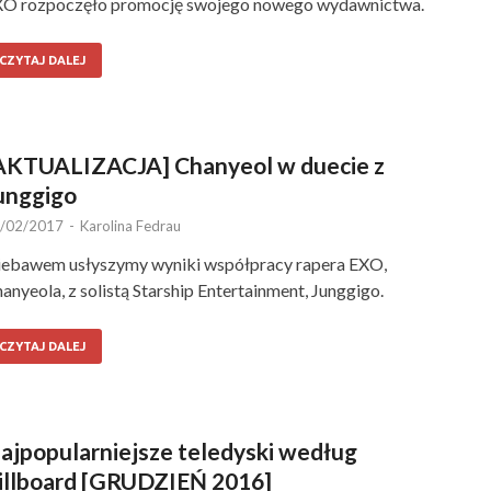
O rozpoczęło promocję swojego nowego wydawnictwa.
CZYTAJ DALEJ
AKTUALIZACJA] Chanyeol w duecie z
unggigo
/02/2017
-
Karolina Fedrau
ebawem usłyszymy wyniki współpracy rapera EXO,
anyeola, z solistą Starship Entertainment, Junggigo.
CZYTAJ DALEJ
ajpopularniejsze teledyski według
illboard [GRUDZIEŃ 2016]