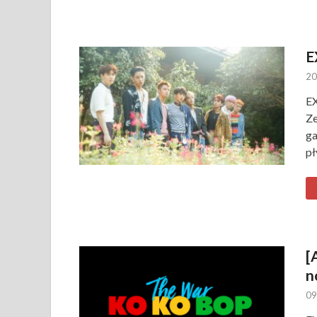
E
20
EX
Ze
ga
pł
[
n
09