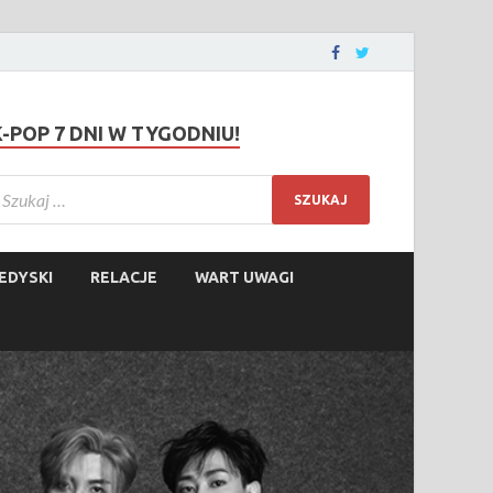
K-POP 7 DNI W TYGODNIU!
EDYSKI
RELACJE
WART UWAGI