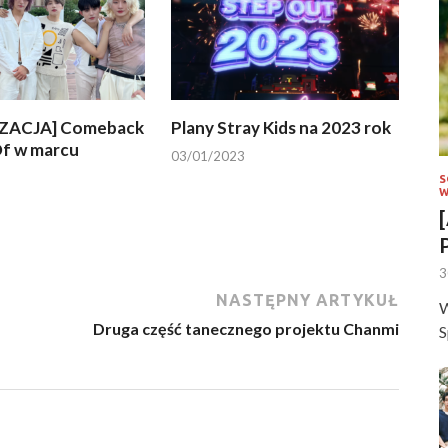
ZACJA] Comeback
Plany Stray Kids na 2023 rok
f w marcu
03/01/2023
S
W
3
NASTĘPNY ARTYKUŁ
W
Druga część tanecznego projektu Chanmi
S