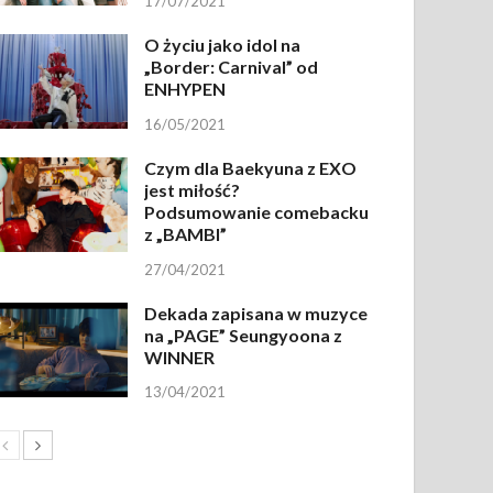
17/07/2021
O życiu jako idol na
„Border: Carnival” od
ENHYPEN
16/05/2021
Czym dla Baekyuna z EXO
jest miłość?
Podsumowanie comebacku
z „BAMBI”
27/04/2021
Dekada zapisana w muzyce
na „PAGE” Seungyoona z
WINNER
13/04/2021