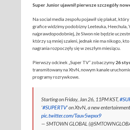
Super Junior ujawnił pierwsze szczegóły no
Na social media zespołu pojawił się plakat, któ
grafice widzimy podobizny Leeteuka, Heechula, 
najprawdopodobniej, że Siwon nie będzie uczestn
którzy są mniej szaleni, jednak nie ma nikogo, kto
nagrania rozpoczęły się w zeszłym miesiącu.
Pierwszy odcinek „Super TV” zobaczymy
26 sty
transmitowany na XtvN, nowym kanale uruchomi
programy rozrywkowe.
Starting on Friday, Jan 26, 11PM KST,
#SU
‘
#SUPERTV
’ on XtvN, a new entertainmen
pic.twitter.com/Tauv5wpxx9
— SMTOWN GLOBAL (@SMTOWNGLOB