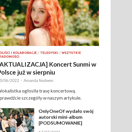
OLIŚCI I KOLABORACJE
/
TELEDYSKI
/
WSZYSTKIE
IADOMOŚCI
[AKTUALIZACJA] Koncert Sunmi w
Polsce już w sierpniu
0/06/2022
-
Amanda Nadeem
okalistka ogłosiła trasę koncertową.
prawdźcie szczegóły w naszym artykule.
OnlyOneOf wydało swój
autorski mini-album
[PODSUMOWANIE]