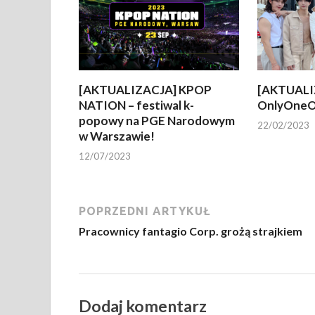
[AKTUALIZACJA] KPOP
[AKTUALI
NATION – festiwal k-
OnlyOneO
popowy na PGE Narodowym
22/02/2023
w Warszawie!
12/07/2023
POPRZEDNI ARTYKUŁ
Pracownicy fantagio Corp. grożą strajkiem
Dodaj komentarz