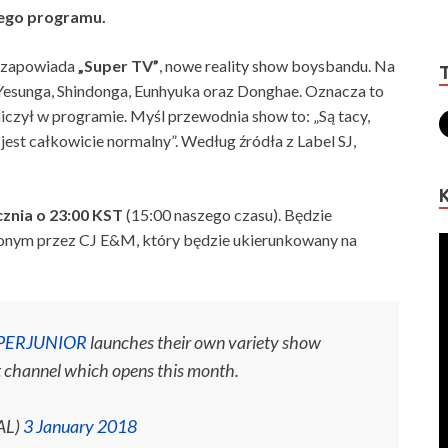
wego programu.
ry zapowiada
„Super TV”
, nowe reality show boysbandu. Na
Yesunga, Shindonga, Eunhyuka oraz Donghae. Oznacza to
iczył w programie. Myśl przewodnia show to: „Są tacy,
 jest całkowicie normalny”. Według źródła z Label SJ,
cznia o 23:00 KST
(15:00 naszego czasu). Będzie
onym przez CJ E&M, który będzie ukierunkowany na
PERJUNIOR
launches their own variety show
t channel which opens this month.
AL)
3 January 2018