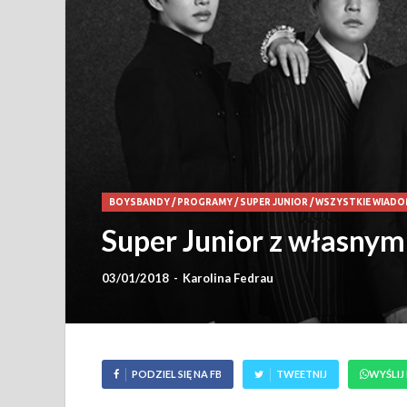
BOYSBANDY
/
PROGRAMY
/
SUPER JUNIOR
/
WSZYSTKIE WIADO
Super Junior z własnym
03/01/2018
-
Karolina Fedrau
PODZIEL SIĘ NA FB
TWEETNIJ
WYŚLIJ