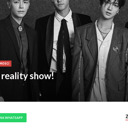
MOŚCI
 reality show!
 NA WHATSAPP