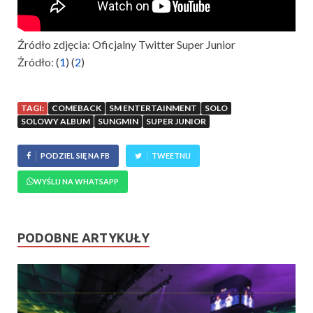
Źródło zdjęcia: Oficjalny Twitter Super Junior
Żródło: (
1
) (
2
)
TAGI:
COMEBACK
SM ENTERTAINMENT
SOLO
SOLOWY ALBUM
SUNGMIN
SUPER JUNIOR
PODZIEL SIĘ NA FB
TWEETNIJ
WYŚLIJ NA WHATSAPP
PODOBNE ARTYKUŁY