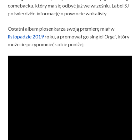
comebacku, który ma się odbyć już we wrześniu. Label SJ
potwierdziło informację o powrocie wokalisty.
Ostatni album piosenkarza swoją premierę miał w
listopadzie 2019
roku, a promował go singiel
Orgel
, który
możecie przypomnieć sobie poniżej: