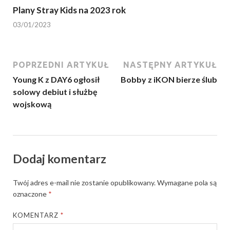
Plany Stray Kids na 2023 rok
03/01/2023
POPRZEDNI ARTYKUŁ
NASTĘPNY ARTYKUŁ
Young K z DAY6 ogłosił
Bobby z iKON bierze ślub
solowy debiut i służbę
wojskową
Dodaj komentarz
Twój adres e-mail nie zostanie opublikowany.
Wymagane pola są
oznaczone
*
KOMENTARZ
*