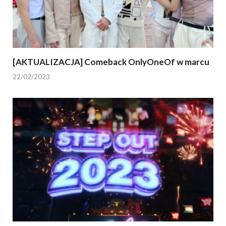
[AKTUALIZACJA] Comeback OnlyOneOf w marcu
22/02/2023