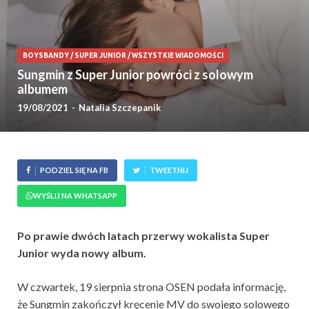
BOYSBANDY
/
SUPER JUNIOR
/
WSZYSTKIE WIADOMOŚCI
Sungmin z Super Junior powróci z solowym
albumem
19/08/2021
-
Natalia Szczepanik
PODZIEL SIĘ NA FB
TWEETNIJ
WYŚLIJ NA WHATSAPP
Po prawie dwóch latach przerwy wokalista Super
Junior wyda nowy album.
W czwartek, 19 sierpnia strona OSEN podała informację,
że Sungmin zakończył kręcenie MV do swojego solowego