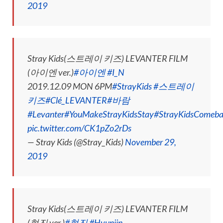
2019
Stray Kids(스트레이 키즈) LEVANTER FILM
(아이엔 ver.)
#아이엔
#I_N
2019.12.09 MON 6PM
#StrayKids
#스트레이
키즈
#Clé_LEVANTER
#바람
#Levanter
#YouMakeStrayKidsStay
#StrayKidsComeb
pic.twitter.com/CK1pZo2rDs
— Stray Kids (@Stray_Kids)
November 29,
2019
Stray Kids(스트레이 키즈) LEVANTER FILM
(현진 ver.)
#현진
#Hyunjin