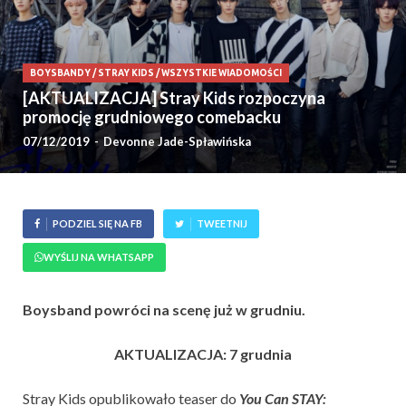
BOYSBANDY
/
STRAY KIDS
/
WSZYSTKIE WIADOMOŚCI
[AKTUALIZACJA] Stray Kids rozpoczyna
promocję grudniowego comebacku
07/12/2019
-
Devonne Jade-Spławińska
PODZIEL SIĘ NA FB
TWEETNIJ
WYŚLIJ NA WHATSAPP
Boysband powróci na scenę już w grudniu.
AKTUALIZACJA: 7 grudnia
Stray Kids opublikowało teaser do
You Can STAY: