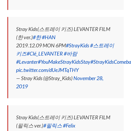
Stray Kids(스트레이 키즈) LEVANTER FILM
(한 ver.)
#한
#HAN
2019.12.09 MON 6PM
#StrayKids
#스트레이
키즈
#Clé_LEVANTER
#바람
#Levanter
#YouMakeStrayKidsStay
#StrayKidsComeb
pic.twitter.com/dUeJMTqTHY
— Stray Kids (@Stray_Kids)
November 28,
2019
Stray Kids(스트레이 키즈) LEVANTER FILM
(필릭스 ver.)
#필릭스
#Felix