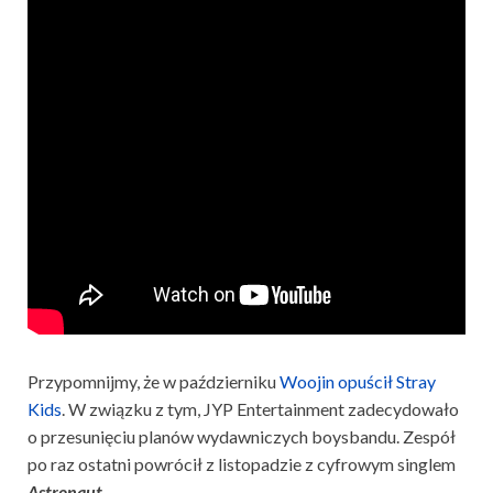
Przypomnijmy, że w październiku
Woojin opuścił Stray
Kids
. W związku z tym, JYP Entertainment zadecydowało
o przesunięciu planów wydawniczych boysbandu. Zespół
po raz ostatni powrócił z listopadzie z cyfrowym singlem
Astronaut.