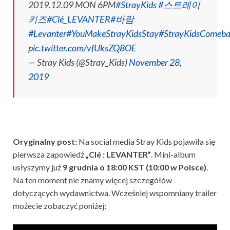
2019.12.09 MON 6PM
#StrayKids
#스트레이
키즈
#Clé_LEVANTER
#바람
#Levanter
#YouMakeStrayKidsStay
#StrayKidsComeb
pic.twitter.com/vfUksZQ8OE
— Stray Kids (@Stray_Kids)
November 28,
2019
Oryginalny post:
Na social media Stray Kids pojawiła się
pierwsza zapowiedź
„Clé : LEVANTER”
. Mini-album
usłyszymy już
9 grudnia o 18:00 KST (10:00 w Polsce)
.
Na ten moment nie znamy więcej szczegółów
dotyczących wydawnictwa. Wcześniej wspomniany trailer
możecie zobaczyć poniżej: