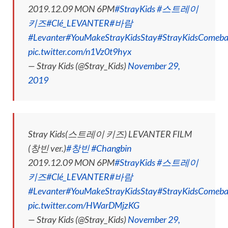
2019.12.09 MON 6PM
#StrayKids
#스트레이
키즈
#Clé_LEVANTER
#바람
#Levanter
#YouMakeStrayKidsStay
#StrayKidsComeb
pic.twitter.com/n1Vz0t9hyx
— Stray Kids (@Stray_Kids)
November 29,
2019
Stray Kids(스트레이 키즈) LEVANTER FILM
(창빈 ver.)
#창빈
#Changbin
2019.12.09 MON 6PM
#StrayKids
#스트레이
키즈
#Clé_LEVANTER
#바람
#Levanter
#YouMakeStrayKidsStay
#StrayKidsComeb
pic.twitter.com/HWarDMjzKG
— Stray Kids (@Stray_Kids)
November 29,