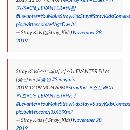
키즈
#Clé_LEVANTER
#바람
#Levanter
#YouMakeStrayKidsStay
#StrayKidsComeb
pic.twitter.com/e4AgzDwUtL
— Stray Kids (@Stray_Kids)
November 28,
2019
Stray Kids(스트레이 키즈) LEVANTER FILM
(승민 ver.)
#승민
#Seungmin
2019.12.09 MON 6PM
#StrayKids
#스트레이
키즈
#Clé_LEVANTER
#바람
#Levanter
#YouMakeStrayKidsStay
#StrayKidsComeb
pic.twitter.com/j3JXBlXrnP
— Stray Kids (@Stray_Kids)
November 28,
2019