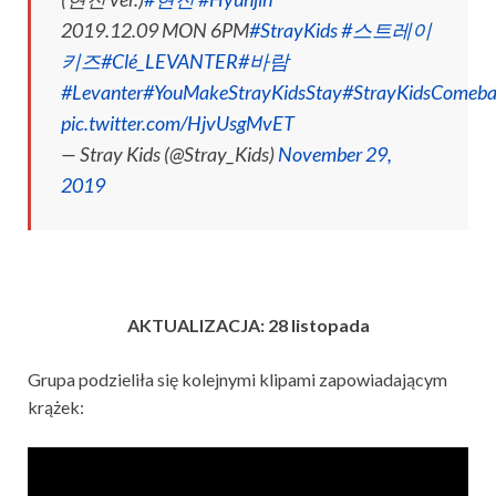
2019.12.09 MON 6PM
#StrayKids
#스트레이
키즈
#Clé_LEVANTER
#바람
#Levanter
#YouMakeStrayKidsStay
#StrayKidsComeb
pic.twitter.com/HjvUsgMvET
— Stray Kids (@Stray_Kids)
November 29,
2019
AKTUALIZACJA: 28 listopada
Grupa podzieliła się kolejnymi klipami zapowiadającym
krążek: