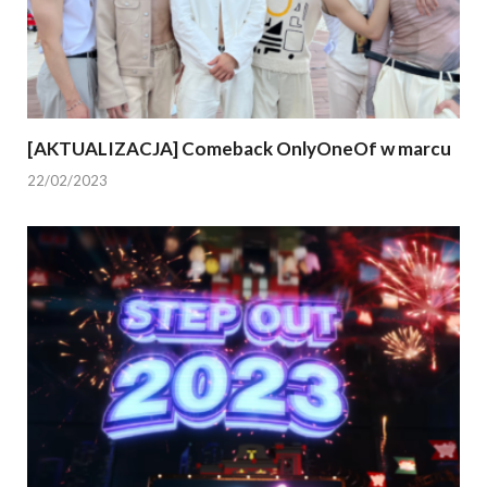
[AKTUALIZACJA] Comeback OnlyOneOf w marcu
22/02/2023