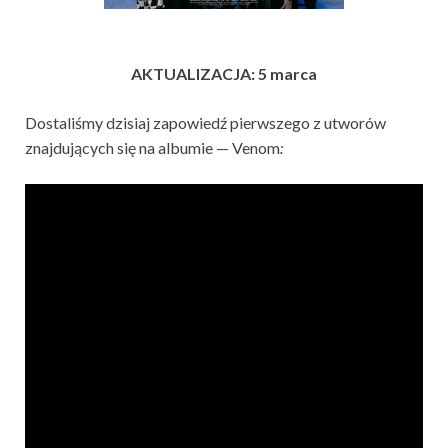
AKTUALIZACJA: 5 marca
Dostaliśmy dzisiaj zapowiedź pierwszego z utworów
znajdujących się na albumie — Venom
: