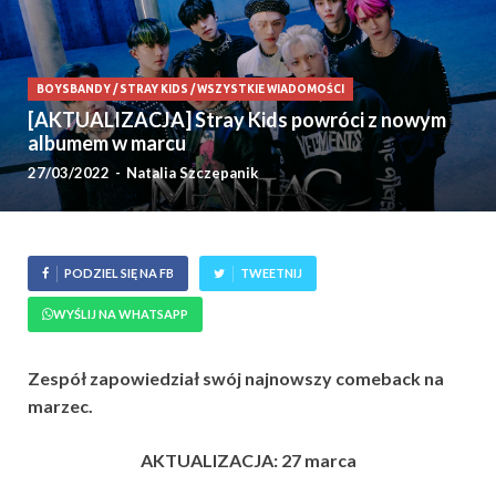
BOYSBANDY
/
STRAY KIDS
/
WSZYSTKIE WIADOMOŚCI
[AKTUALIZACJA] Stray Kids powróci z nowym
albumem w marcu
27/03/2022
-
Natalia Szczepanik
PODZIEL SIĘ NA FB
TWEETNIJ
WYŚLIJ NA WHATSAPP
Zespół zapowiedział swój najnowszy comeback na
marzec.
AKTUALIZACJA: 27 marca