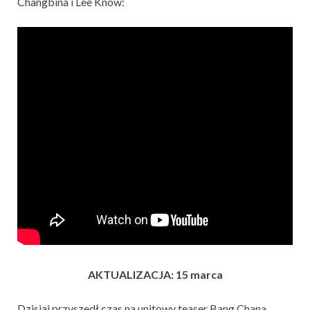
Changbina i Lee Know:
AKTUALIZACJA: 15 marca
Dzisiaj przyszedł czas na unitowy teaser Bang Chana,