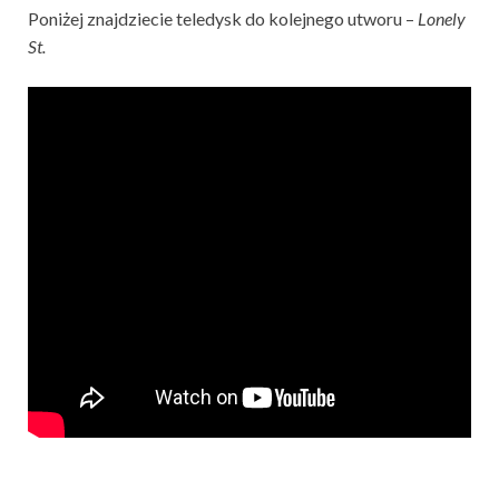
Poniżej znajdziecie teledysk do kolejnego utworu –
Lonely
St.