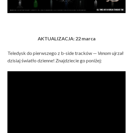
AKTUALIZACJA: 22 marca
Teledysk do pierwszego z b-side tracków —
Venom
ujrzał
dzisiaj światło dzienne! Znajdziecie go poniżej: