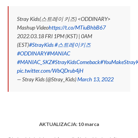
Stray Kids(스트레이 키즈) <ODDINARY>
Mashup Video
https://t.co/MTiuBhbB67
2022.03.18 FRI 1PM (KST) | 0AM
(EST)
#StrayKids
#스트레이키즈
#ODDINARY
#MANIAC
#MANIAC_SKZ
#StrayKidsComeback
#YouMakeStrayK
pic.twitter.com/WbQDrub4jH
— Stray Kids (@Stray_Kids)
March 13, 2022
AKTUALIZACJA: 10 marca