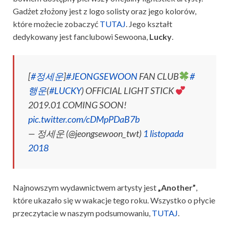
Gadżet złożony jest z logo solisty oraz jego kolorów,
które możecie zobaczyć
TUTAJ
. Jego kształt
dedykowany jest fanclubowi Sewoona,
Lucky
.
[
#정세운
]
#JEONGSEWOON
FAN CLUB
#
행운
(
#LUCKY
) OFFICIAL LIGHT STICK
2019.01 COMING SOON!
pic.twitter.com/cDMpPDaB7b
— 정세운 (@jeongsewoon_twt)
1 listopada
2018
Najnowszym wydawnictwem artysty jest
„Another”
,
które ukazało się w wakacje tego roku. Wszystko o płycie
przeczytacie w naszym podsumowaniu,
TUTAJ
.