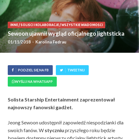
INNE
/
SOLIŚCI I KOLABORACJE
/
WSZYSTKIE WIADOMOŚCI
Sewoon ujawnił wygląd oficjalnego lightsticka
01/11/2018
-
Karolina Fedrau
PODZIEL SIĘ NA FB
TWEETNIJ
WYŚLIJ NA WHATSAPP
Solista Starship Entertainment zaprezentował
najnowszy fanowski gadżet.
Jeong Sewoon udostępnił zapowiedź niespodzianki dla
swoich fanów. W
styczniu
przyszłego roku będzie
bowiem dostępny pierwszy oficjalny lightstick artysty.