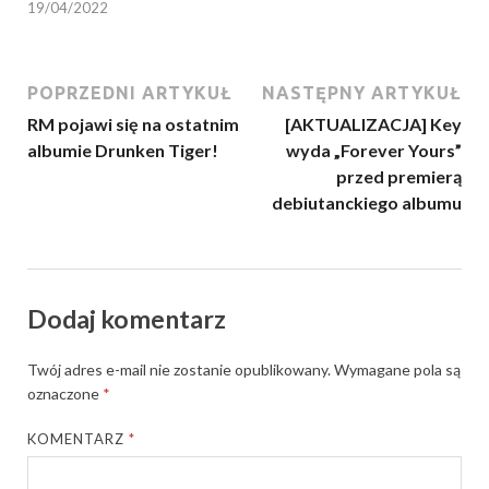
19/04/2022
POPRZEDNI ARTYKUŁ
NASTĘPNY ARTYKUŁ
RM pojawi się na ostatnim
[AKTUALIZACJA] Key
albumie Drunken Tiger!
wyda „Forever Yours”
przed premierą
debiutanckiego albumu
Dodaj komentarz
Twój adres e-mail nie zostanie opublikowany.
Wymagane pola są
oznaczone
*
KOMENTARZ
*