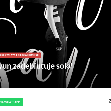
ACJE
/
WSZYSTKIE WIADOMOŚCI
n zadebiutuje solo!
 NA WHATSAPP