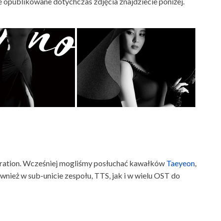
 opublikowane dotychczas zdjęcia znajdziecie poniżej.
neration. Wcześniej mogliśmy posłuchać kawałków
Taeyeon
,
wnież w sub-unicie zespołu, TTS, jak i w wielu OST do