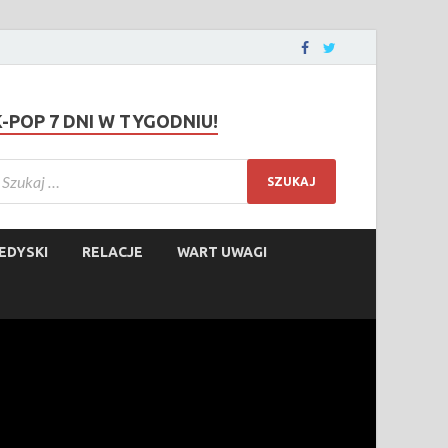
K-POP 7 DNI W TYGODNIU!
EDYSKI
RELACJE
WART UWAGI