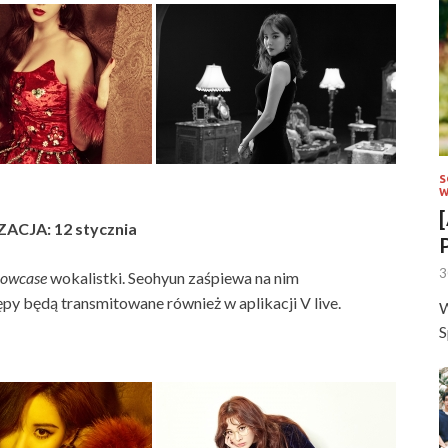
S
W
ACJA: 12 stycznia
3
howcase
wokalistki. Seohyun zaśpiewa na nim
tępy będą transmitowane również w aplikacji V live.
W
S