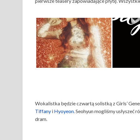
pierwsze teasery zapowiadające płytę. Wszystkie
Wokalistka będzie czwartą solistką z Girls’ Ge
Tiffany
i
Hyoyeon
. Seohyun mogliśmy usłyszeć ró
dram.