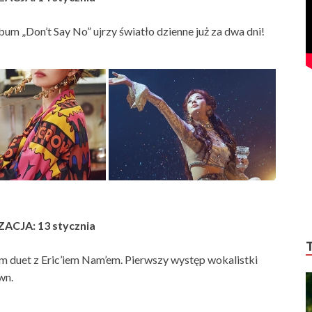
um „Don’t Say No” ujrzy światło dzienne już za dwa dni!
ACJA: 13 stycznia
 duet z Eric’iem Nam’em. Pierwszy występ wokalistki
wn.