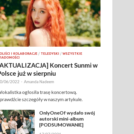
OLIŚCI I KOLABORACJE
/
TELEDYSKI
/
WSZYSTKIE
IADOMOŚCI
[AKTUALIZACJA] Koncert Sunmi w
Polsce już w sierpniu
0/06/2022
-
Amanda Nadeem
okalistka ogłosiła trasę koncertową.
prawdźcie szczegóły w naszym artykule.
OnlyOneOf wydało swój
autorski mini-album
[PODSUMOWANIE]