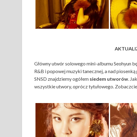
AKTUALIZ
Główny utwór solowego mini-albumu Seohyun bę
R&B i popowej muzyki tanecznej, a nad piosenką 
SNSD znajdziemy ogółem
siedem utworów
. Ja
wszystkie utwory, oprócz tytułowego. Zobaczcie 