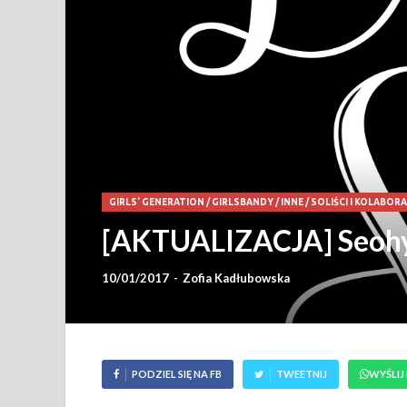
GIRLS' GENERATION
/
GIRLSBANDY
/
INNE
/
SOLIŚCI I KOLABOR
[AKTUALIZACJA] Seohyu
10/01/2017
-
Zofia Kadłubowska
PODZIEL SIĘ NA FB
TWEETNIJ
WYŚLIJ