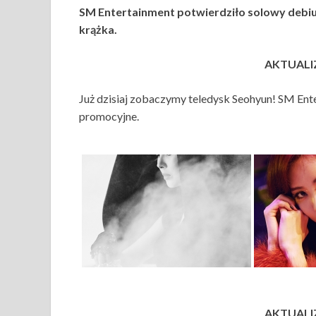
SM Entertainment potwierdziło solowy debiu
krążka.
AKTUALIZ
Już dzisiaj zobaczymy teledysk Seohyun! SM Ente
promocyjne.
AKTUALIZ