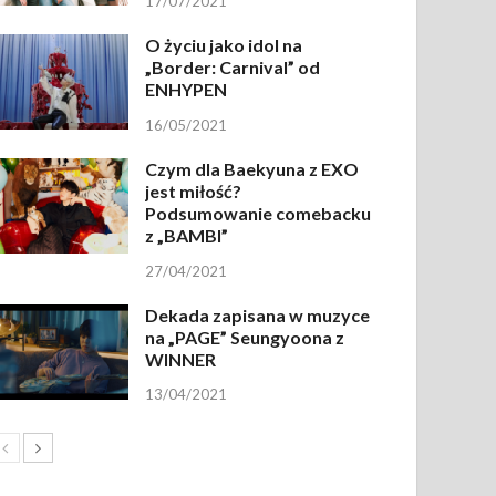
17/07/2021
O życiu jako idol na
„Border: Carnival” od
ENHYPEN
16/05/2021
Czym dla Baekyuna z EXO
jest miłość?
Podsumowanie comebacku
z „BAMBI”
27/04/2021
Dekada zapisana w muzyce
na „PAGE” Seungyoona z
WINNER
13/04/2021