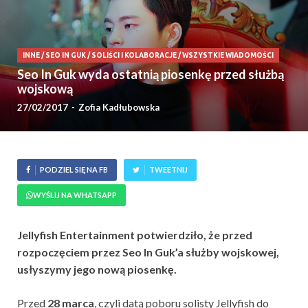
INNE
/
SEO IN GUK
/
SOLIŚCI I KOLABORACJE
/
WSZYSTKIE WIADOMOŚCI
Seo In Guk wyda ostatnią piosenkę przed służbą
wojskową
27/02/2017
-
Zofia Kadłubowska
PODZIEL SIĘ NA FB
TWEETNIJ
WYŚLIJ NA WHATSAPP
Jellyfish Entertainment potwierdziło, że przed
rozpoczęciem przez Seo In Guk’a służby wojskowej,
usłyszymy jego nową piosenkę.
Przed
28 marca
, czyli datą poboru solisty Jellyfish do