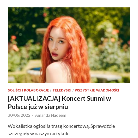
SOLIŚCI I KOLABORACJE
/
TELEDYSKI
/
WSZYSTKIE WIADOMOŚCI
[AKTUALIZACJA] Koncert Sunmi w
Polsce już w sierpniu
30/06/2022
-
Amanda Nadeem
Wokalistka ogłosiła trasę koncertową. Sprawdźcie
szczegóły w naszym artykule.