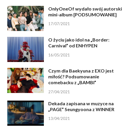
OnlyOneOf wydało swój autorski
mini-album [PODSUMOWANIE]
17/07/2021
O życiu jako idol na „Border:
Carnival” od ENHYPEN
16/05/2021
Czym dla Baekyuna z EXO jest
miłość? Podsumowanie
comebacku z „BAMBI”
27/04/2021
Dekada zapisana w muzyce na
„PAGE” Seungyoona z WINNER
13/04/2021