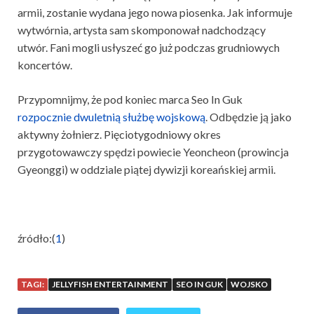
armii, zostanie wydana jego nowa piosenka. Jak informuje
wytwórnia, artysta sam skomponował nadchodzący
utwór. Fani mogli usłyszeć go już podczas grudniowych
koncertów.
Przypomnijmy, że pod koniec marca Seo In Guk
rozpocznie dwuletnią służbę wojskową
. Odbędzie ją jako
aktywny żołnierz. Pięciotygodniowy okres
przygotowawczy spędzi powiecie Yeoncheon (prowincja
Gyeonggi) w oddziale piątej dywizji koreańskiej armii.
źródło:(
1
)
TAGI:
JELLYFISH ENTERTAINMENT
SEO IN GUK
WOJSKO