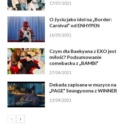
17/07/2021
O życiu jako idol na „Border:
Carnival” od ENHYPEN
16/05/2021
Czym dla Baekyuna z EXO jest
miłość? Podsumowanie
comebacku z „BAMBI”
27/04/2021
Dekada zapisana w muzyce na
„PAGE” Seungyoona z WINNER
13/04/2021