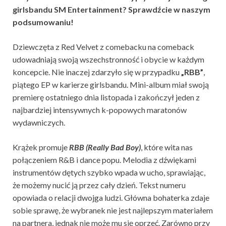
girlsbandu SM Entertainment? Sprawdźcie w naszym
podsumowaniu!
Dziewczęta z Red Velvet z comebacku na comeback
udowadniają swoją wszechstronność i obycie w każdym
koncepcie. Nie inaczej zdarzyło się w przypadku
„RBB”
,
piątego EP w karierze girlsbandu. Mini-album miał swoją
premierę ostatniego dnia listopada i zakończył jeden z
najbardziej intensywnych k-popowych maratonów
wydawniczych.
Krążek promuje
RBB
(Really Bad Boy)
, które wita nas
połączeniem R&B i dance popu. Melodia z dźwiękami
instrumentów dętych szybko wpada w ucho, sprawiając,
że możemy nucić ją przez cały dzień. Tekst numeru
opowiada o relacji dwojga ludzi. Główna bohaterka zdaje
sobie sprawę, że wybranek nie jest najlepszym materiałem
na partnera, jednak nie może mu się oprzeć. Zarówno przy