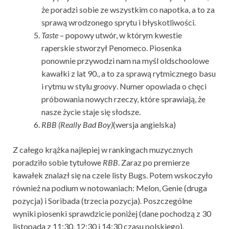
że poradzi sobie ze wszystkim co napotka, a to za
sprawą wrodzonego sprytu i błyskotliwości.
Taste
– popowy utwór, w którym kwestie
raperskie stworzył Penomeco. Piosenka
ponownie przywodzi nam na myśl oldschoolowe
kawałki z lat 90., a to za sprawą rytmicznego basu
i rytmu w stylu
groovy
. Numer opowiada o chęci
próbowania nowych rzeczy, które sprawiają, że
nasze życie staje się słodsze.
RBB (Really Bad Boy)
(wersja angielska)
Z całego krążka najlepiej w rankingach muzycznych
poradziło sobie tytułowe
RBB
. Zaraz po premierze
kawałek znalazł się na czele listy Bugs. Potem wskoczyło
również na podium w notowaniach: Melon, Genie (druga
pozycja) i Soribada (trzecia pozycja). Poszczególne
wyniki piosenki sprawdzicie poniżej (dane pochodzą z 30
listopada z 11:30, 12:30 i 14:30 czasu polskiego).