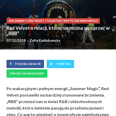
GIRLSBANDY
/
RED VELVET
/
TELEDYSKI
/
WSZYSTKIE WIADOMOŚCI
Red Velvet o relacji, której nie można się oprzeć w
„RBB”
07/12/2018
-
Zofia Kadłubowska
PODZIEL SIĘ NA FB
TWEETNIJ
WYŚLIJ NA WHATSAPP
Po wakacyjnym i pełnym energii „Summer Magic”, Red
Velvet postawiło na bardziej stonowane brzmienia.
„RBB” przenosi nas w świat R&B i oldschoolowych
melodii, które świetnie pasują do przełomu jesieni i
zimy. Co warto wiedzieć o nowej płycie najmłodszego