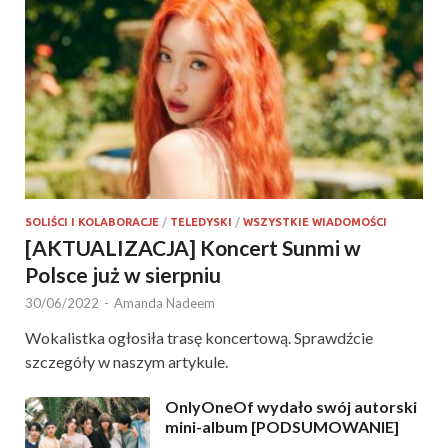
SOLIŚCI I KOLABORACJE
/
TELEDYSKI
/
WSZYSTKIE WIADOMOŚCI
[AKTUALIZACJA] Koncert Sunmi w
Polsce już w sierpniu
30/06/2022
-
Amanda Nadeem
Wokalistka ogłosiła trasę koncertową. Sprawdźcie
szczegóły w naszym artykule.
OnlyOneOf wydało swój autorski
mini-album [PODSUMOWANIE]