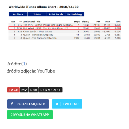
źródło:(
1
)
źródło zdjęcia: YouTube
TAGI:
MV
RBB
RED VELVET
PODZIEL SIĘ NA FB
TWEETNIJ
WYŚLIJ NA WHATSAPP