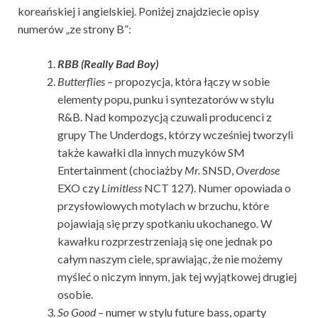
koreańskiej i angielskiej. Poniżej znajdziecie opisy
numerów „ze strony B”:
RBB (Really Bad Boy)
Butterflies
– propozycja, która łączy w sobie
elementy popu, punku i syntezatorów w stylu
R&B. Nad kompozycją czuwali producenci z
grupy The Underdogs, którzy wcześniej tworzyli
także kawałki dla innych muzyków SM
Entertainment (chociażby
Mr.
SNSD,
Overdose
EXO czy
Limitless
NCT 127). Numer opowiada o
przysłowiowych motylach w brzuchu, które
pojawiają się przy spotkaniu ukochanego. W
kawałku rozprzestrzeniają się one jednak po
całym naszym ciele, sprawiając, że nie możemy
myśleć o niczym innym, jak tej wyjątkowej drugiej
osobie.
So Good
– numer w stylu future bass, oparty