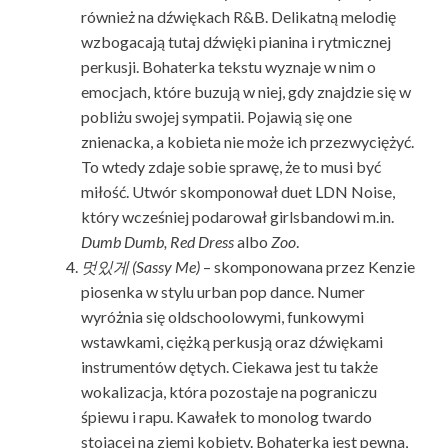
również na dźwiękach R&B. Delikatną melodię
wzbogacają tutaj dźwięki pianina i rytmicznej
perkusji. Bohaterka tekstu wyznaje w nim o
emocjach, które buzują w niej, gdy znajdzie się w
pobliżu swojej sympatii. Pojawią się one
znienacka, a kobieta nie może ich przezwyciężyć.
To wtedy zdaje sobie sprawę, że to musi być
miłość. Utwór skomponował duet LDN Noise,
który wcześniej podarował girlsbandowi m.in.
Dumb Dumb, Red Dress
albo
Zoo
.
멋있게
(Sassy Me)
– skomponowana przez Kenzie
piosenka w stylu urban pop dance. Numer
wyróżnia się oldschoolowymi, funkowymi
wstawkami, ciężką perkusją oraz dźwiękami
instrumentów dętych. Ciekawa jest tu także
wokalizacja, która pozostaje na pograniczu
śpiewu i rapu. Kawałek to monolog twardo
stojącej na ziemi kobiety. Bohaterka jest pewna,