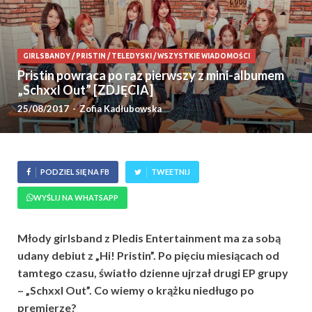
GIRLSBANDY
/
PRISTIN
/
TELEDYSKI
/
WSZYSTKIE WIADOMOŚCI
Pristin powraca po raz pierwszy z mini-albumem
„Schxxl Out” [ZDJĘCIA]
25/08/2017
-
Zofia Kadłubowska
PODZIEL SIĘ NA FB
TWEETNIJ
WYŚLIJ NA WHATSAPP
Młody girlsband z Pledis Entertainment ma za sobą
udany debiut z „Hi! Pristin”. Po pięciu miesiącach od
tamtego czasu, światło dzienne ujrzał drugi EP grupy
– „Schxxl Out”. Co wiemy o krążku niedługo po
premierze?