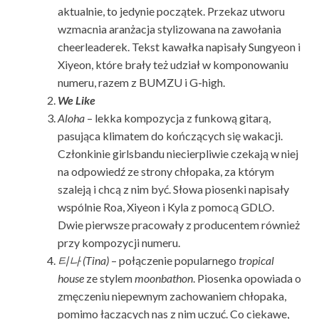
aktualnie, to jedynie początek. Przekaz utworu
wzmacnia aranżacja stylizowana na zawołania
cheerleaderek. Tekst kawałka napisały Sungyeon i
Xiyeon, które brały też udział w komponowaniu
numeru, razem z BUMZU i G-high.
We Like
Aloha
– lekka kompozycja z funkową gitarą,
pasująca klimatem do kończących się wakacji.
Członkinie girlsbandu niecierpliwie czekają w niej
na odpowiedź ze strony chłopaka, za którym
szaleją i chcą z nim być. Słowa piosenki napisały
wspólnie Roa, Xiyeon i Kyla z pomocą GDLO.
Dwie pierwsze pracowały z producentem również
przy kompozycji numeru.
티나
(Tina)
– połączenie popularnego
tropical
house
ze stylem
moonbathon
. Piosenka opowiada o
zmęczeniu niepewnym zachowaniem chłopaka,
pomimo łączących nas z nim uczuć. Co ciekawe,