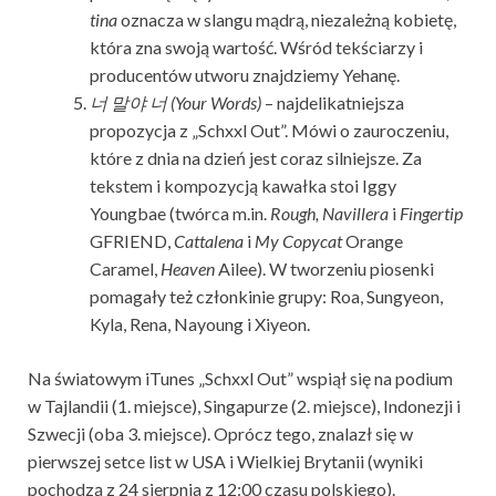
tina
oznacza w slangu mądrą, niezależną kobietę,
która zna swoją wartość. Wśród tekściarzy i
producentów utworu znajdziemy Yehanę.
너
말야
너
(Your Words)
– najdelikatniejsza
propozycja z „Schxxl Out”. Mówi o zauroczeniu,
które z dnia na dzień jest coraz silniejsze. Za
tekstem i kompozycją kawałka stoi Iggy
Youngbae (twórca m.in.
Rough, Navillera
i
Fingertip
GFRIEND,
Cattalena
i
My Copycat
Orange
Caramel,
Heaven
Ailee). W tworzeniu piosenki
pomagały też członkinie grupy: Roa, Sungyeon,
Kyla, Rena, Nayoung i Xiyeon.
Na światowym iTunes „Schxxl Out” wspiął się na podium
w Tajlandii (1. miejsce), Singapurze (2. miejsce), Indonezji i
Szwecji (oba 3. miejsce). Oprócz tego, znalazł się w
pierwszej setce list w USA i Wielkiej Brytanii (wyniki
pochodzą z 24 sierpnia z 12:00 czasu polskiego).