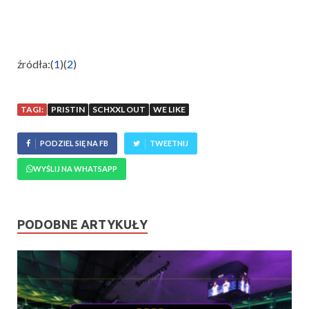
źródła:(
1
)(
2
)
TAGI:
PRISTIN
SCHXXL OUT
WE LIKE
PODZIEL SIĘ NA FB
TWEETNIJ
WYŚLIJ NA WHATSAPP
PODOBNE ARTYKUŁY