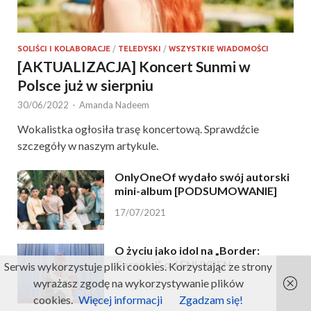
SOLIŚCI I KOLABORACJE
/
TELEDYSKI
/
WSZYSTKIE WIADOMOŚCI
[AKTUALIZACJA] Koncert Sunmi w
Polsce już w sierpniu
30/06/2022
-
Amanda Nadeem
Wokalistka ogłosiła trasę koncertową. Sprawdźcie
szczegóły w naszym artykule.
OnlyOneOf wydało swój autorski
mini-album [PODSUMOWANIE]
17/07/2021
O życiu jako idol na „Border:
Carnival” od ENHYPEN
Serwis wykorzystuje pliki cookies. Korzystając ze strony
wyrażasz zgodę na wykorzystywanie plików
16/05/2021
cookies.
Więcej informacji
Zgadzam się!