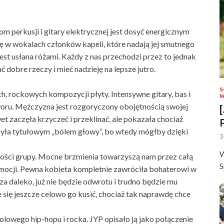
om perkusji i gitary elektrycznej jest dosyć energicznym
ię w wokalach członków kapeli, które nadają jej smutnego
jest usłana różami. Każdy z nas przechodzi przez to jednak
ć dobre rzeczy i mieć nadzieję na lepsze jutro.
S
h, rockowych kompozycji płyty. Intensywne gitary, bas i
W
woru. Mężczyzna jest rozgoryczony obojętnością swojej
et zaczęła krzyczeć i przeklinać, ale pokazała chociaż
 była tytułowym „bólem głowy”, bo wtedy mógłby dzięki
3
W
ości grupy. Mocne brzmienia towarzyszą nam przez całą
S
 emocji. Pewna kobieta kompletnie zawróciła bohaterowi w
za daleko, już nie będzie odwrotu i trudno będzie mu
e się jeszcze celowo go kusić, chociaż tak naprawdę chce
lowego hip-hopu i rocka. JYP opisało ją jako połączenie