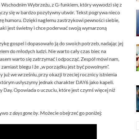
na Wschodnim Wybrzeżu, z G-funkiem, który wywodzi się z
ączy się w bardzo pozytywny utwór. Tekst pogrywa nieco
zę humoru. Dzięki nagłemu zastrzykowi pewności siebie,
 jaki jest świetny i chce poderwać swoją wymarzoną
ykę gospel i dopasowało ją do swoich potrzeb, nadając jej
lem do młodych ludzi. Nie warto cały czas biec na
zasem warto się zatrzymać i odpocząć. Zespół mówi nam,
 zamiast biegu i że „w porządku jest być powolnym”.
y już we wrześniu, przy okazji trzeciej rocznicy istnienia
którym usłyszymy jednak charakter DAY6 jako kapeli.
Day. Opowiada o uczuciu, które jest czymś więcej niż
żywo z
days gone by
. Możecie obejrzeć go poniżej: