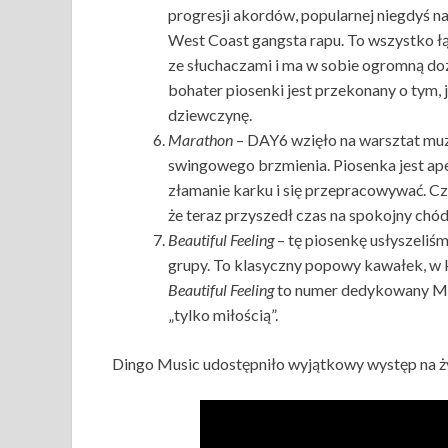
progresji akordów, popularnej niegdyś 
West Coast gangsta rapu. To wszystko ł
ze słuchaczami i ma w sobie ogromną do
bohater piosenki jest przekonany o tym,
dziewczynę.
Marathon
– DAY6 wzięło na warsztat muz
swingowego brzmienia. Piosenka jest ape
złamanie karku i się przepracowywać. C
że teraz przyszedł czas na spokojny chód
Beautiful Feeling
– tę piosenkę usłyszeliśm
grupy. To klasyczny popowy kawałek, w 
Beautiful Feeling
to numer dedykowany My 
„tylko miłością”.
Dingo Music udostępniło wyjątkowy występ na 