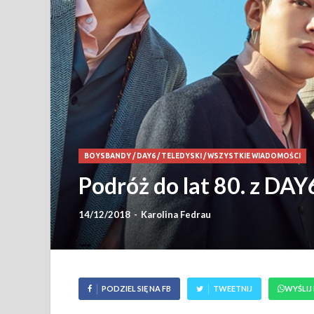
BOYSBANDY
/
DAY6
/
TELEDYSKI
/
WSZYSTKIE WIADOMOŚCI
Podróż do lat 80. z DA
14/12/2018
-
Karolina Fedrau
PODZIEL SIĘ NA FB
TWEETNIJ
WYŚLIJ