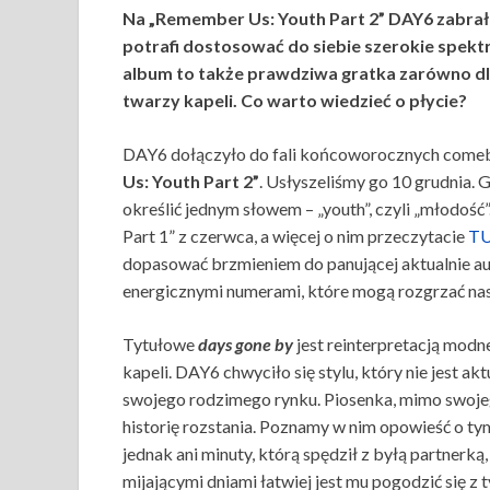
Na „Remember Us: Youth Part 2” DAY6 zabrało
potrafi dostosować do siebie szerokie spektr
album to także prawdziwa gratka zarówno dla
twarzy kapeli. Co warto wiedzieć o płycie?
DAY6 dołączyło do fali końcoworocznych com
Us: Youth Part 2”
. Usłyszeliśmy go 10 grudnia. 
określić jednym słowem – „youth”, czyli „młodość
Part 1” z czerwca, a więcej o nim przeczytacie
T
dopasować brzmieniem do panującej aktualnie au
energicznymi numerami, które mogą rozgrzać nas
Tytułowe
days gone by
jest reinterpretacją mod
kapeli. DAY6 chwyciło się stylu, który nie jest ak
swojego rodzimego rynku. Piosenka, mimo swoj
historię rozstania. Poznamy w nim opowieść o tym
jednak ani minuty, którą spędził z byłą partnerką
mijającymi dniami łatwiej jest mu pogodzić się z t