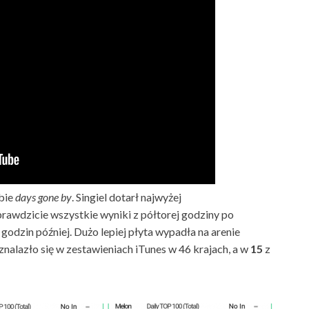
obie
days gone by
. Singiel dotarł najwyżej
sprawdzicie wszystkie wyniki z półtorej godziny po
odzin później. Dużo lepiej płyta wypadła na arenie
alazło się w zestawieniach iTunes w 46 krajach, a w
15
z