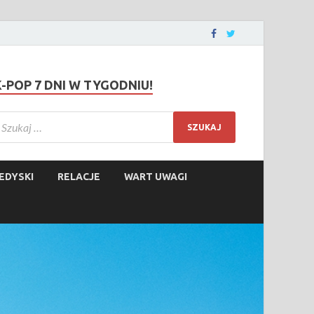
K-POP 7 DNI W TYGODNIU!
EDYSKI
RELACJE
WART UWAGI