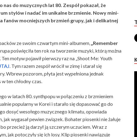
 nas do muzycznych lat 80. Zespół pokazał, że
um stylów i nadać im unikalne brzmienie. Nowy mini-
 fanów mocniejszych brzmień grupy, jak i delikatnej
ebacków ze swoim czwartym mini-albumem,
„Remember
Grupa poświęciła ten rok na tworzenie muzyki, którą można
”. Ten motyw pojawił pierwszy raz na „Shoot Me: Youth
UTAJ
. Tym razem zespół wrócił w zimę i starał się
ry. Wbrew pozorom, płyta jest wypełniona jednak
 w ten chłodny czas.
nego w latach 80. synthpopu w połączeniu z brzmieniem
tualnie popularny w Korei i starało się dopasować go do
ego dosyć wesołego muzycznego klimatu, opowiada
, jak wygasał pewien związek. Bohater piosenki nie żałuje
, bo przecież ją darzył ją szczerym uczuciem. Wraz z
ym, jak potoczyły się ich losy. Klip piosenki nawiązuje