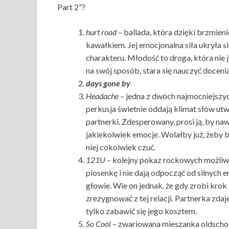
Part 2”?
hurt road
– ballada, która dzięki brzmieni
kawałkiem. Jej emocjonalna siła ukryła s
charakteru. Młodość to droga, która nie 
na swój sposób, stara się nauczyć docenia
days gone by
Headache
– jedna z dwóch najmocniejszyc
perkusja świetnie oddają klimat słów ut
partnerki. Zdesperowany, prosi ją, by naw
jakiekolwiek emocje. Wolałby już, żeby
niej cokolwiek czuć.
121U
– kolejny pokaz rockowych możliw
piosenkę i nie dają odpocząć od silnych
głowie. Wie on jednak, że gdy zrobi krok 
zrezygnować z tej relacji. Partnerka zdaj
tylko zabawić się jego kosztem.
So Cool
– zwariowana mieszanka oldschoo