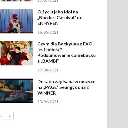
17/07/2021
O życiu jako idol na
„Border: Carnival” od
ENHYPEN
16/05/2021
Czym dla Baekyuna z EXO
jest miłość?
Podsumowanie comebacku
z „BAMBI”
27/04/2021
Dekada zapisana w muzyce
na „PAGE” Seungyoona z
WINNER
13/04/2021