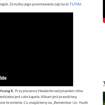
ingiel. Za kulisy jego powstawania zajrzycie
TUTAJ
.
Young K
. Przy piosence
Headache
nad pisaniem słów
dzialna jest cała kapela. Album jest prawdziwą
sne brzmienie. Co znajdziemy na „Remember Us: Youth