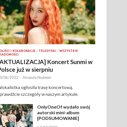
OLIŚCI I KOLABORACJE
/
TELEDYSKI
/
WSZYSTKIE
IADOMOŚCI
[AKTUALIZACJA] Koncert Sunmi w
Polsce już w sierpniu
0/06/2022
-
Amanda Nadeem
okalistka ogłosiła trasę koncertową.
prawdźcie szczegóły w naszym artykule.
OnlyOneOf wydało swój
autorski mini-album
[PODSUMOWANIE]