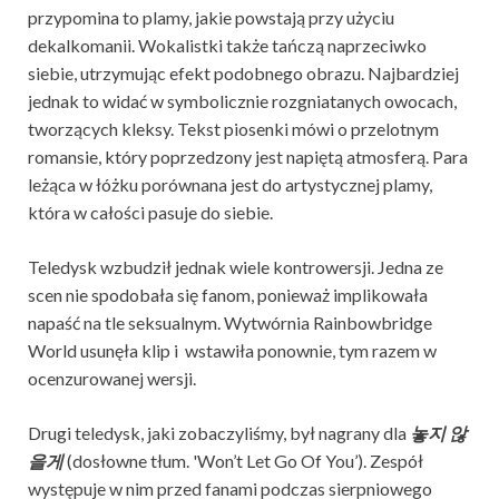
przypomina to plamy, jakie powstają przy użyciu
dekalkomanii. Wokalistki także tańczą naprzeciwko
siebie, utrzymując efekt podobnego obrazu. Najbardziej
jednak to widać w symbolicznie rozgniatanych owocach,
tworzących kleksy. Tekst piosenki mówi o przelotnym
romansie, który poprzedzony jest napiętą atmosferą. Para
leżąca w łóżku porównana jest do artystycznej plamy,
która w całości pasuje do siebie.
Teledysk wzbudził jednak wiele kontrowersji. Jedna ze
scen nie spodobała się fanom, ponieważ implikowała
napaść na tle seksualnym. Wytwórnia Rainbowbridge
World usunęła klip i wstawiła ponownie, tym razem w
ocenzurowanej wersji.
Drugi teledysk, jaki zobaczyliśmy, był nagrany dla
놓지 않
을게
(dosłowne tłum. 'Won’t Let Go Of You’). Zespół
występuje w nim przed fanami podczas sierpniowego