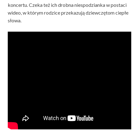
koncertu. Czeka też ich drobna niespodzianka w postaci
wideo, w którym rodzice przekazują dziewczętom ciepłe
słowa.