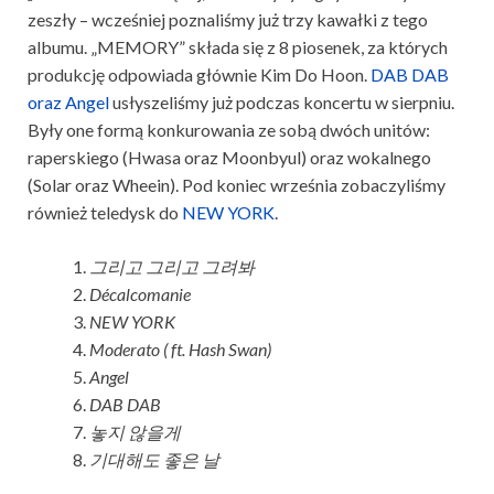
zeszły – wcześniej poznaliśmy już trzy kawałki z tego
albumu. „MEMORY” składa się z 8 piosenek, za których
produkcję odpowiada głównie Kim Do Hoon.
DAB DAB
oraz Angel
usłyszeliśmy już podczas koncertu w sierpniu.
Były one formą konkurowania ze sobą dwóch unitów:
raperskiego (Hwasa oraz Moonbyul) oraz wokalnego
(Solar oraz Wheein). Pod koniec września zobaczyliśmy
również teledysk do
NEW YORK
.
그리고 그리고 그려봐
Décalcomanie
NEW YORK
Moderato ( ft. Hash Swan)
Angel
DAB DAB
놓지 않을게
기대해도 좋은 날