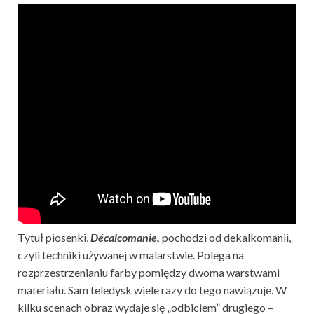
Tytuł piosenki,
Décalcomanie,
pochodzi od dekalkomanii,
czyli techniki używanej w malarstwie. Polega na
rozprzestrzenianiu farby pomiędzy dwoma warstwami
materiału. Sam teledysk wiele razy do tego nawiązuje. W
kilku scenach obraz wydaje się „odbiciem” drugiego –