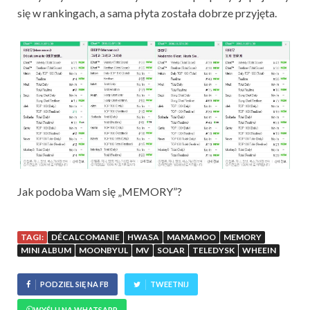
się w rankingach, a sama płyta została dobrze przyjęta.
Jak podoba Wam się „MEMORY”?
TAGI:
DÉCALCOMANIE
HWASA
MAMAMOO
MEMORY
MINI ALBUM
MOONBYUL
MV
SOLAR
TELEDYSK
WHEEIN
PODZIEL SIĘ NA FB
TWEETNIJ
WYŚLIJ NA WHATSAPP