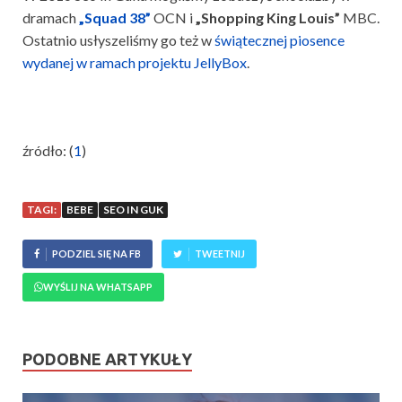
dramach
„Squad 38”
OCN i
„Shopping King Louis”
MBC.
Ostatnio usłyszeliśmy go też w
świątecznej piosence
wydanej w ramach projektu JellyBox
.
źródło: (
1
)
TAGI:
BEBE
SEO IN GUK
PODZIEL SIĘ NA FB
TWEETNIJ
WYŚLIJ NA WHATSAPP
PODOBNE ARTYKUŁY