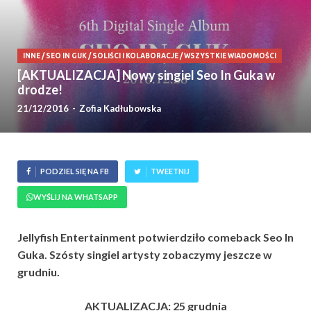
INNE
/
SEO IN GUK
/
SOLIŚCI I KOLABORACJE
/
WSZYSTKIE WIADOMOŚCI
[AKTUALIZACJA] Nowy singiel Seo In Guka w
drodze!
21/12/2016
-
Zofia Kadłubowska
PODZIEL SIĘ NA FB
TWEETNIJ
WYŚLIJ NA WHATSAPP
Jellyfish Entertainment potwierdziło comeback Seo In
Guka.
Szósty singiel artysty zobaczymy jeszcze w
grudniu.
AKTUALIZACJA: 25 grudnia