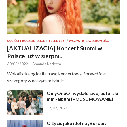
SOLIŚCI I KOLABORACJE
/
TELEDYSKI
/
WSZYSTKIE WIADOMOŚCI
[AKTUALIZACJA] Koncert Sunmi w
Polsce już w sierpniu
30/06/2022
-
Amanda Nadeem
Wokalistka ogłosiła trasę koncertową. Sprawdźcie
szczegóły w naszym artykule.
OnlyOneOf wydało swój autorski
mini-album [PODSUMOWANIE]
17/07/2021
O życiu jako idol na „Border: