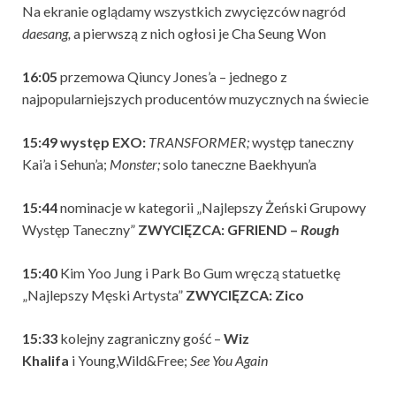
Na ekranie oglądamy wszystkich zwycięzców nagród
daesang,
a pierwszą z nich ogłosi je Cha Seung Won
16:05
przemowa Qiuncy Jones’a – jednego z
najpopularniejszych producentów muzycznych na świecie
15:49
występ EXO:
TRANSFORMER;
występ taneczny
Kai’a i Sehun’a;
Monster;
solo taneczne Baekhyun’a
15:44
nominacje w kategorii „Najlepszy Żeński Grupowy
Występ Taneczny”
ZWYCIĘZCA: GFRIEND –
Rough
15:40
Kim Yoo Jung
i Park Bo Gum wręczą statuetkę
„Najlepszy Męski Artysta”
ZWYCIĘZCA:
Zico
15:33
kolejny zagraniczny gość –
Wiz
Khalifa
i
Young,Wild&Free;
See You Again