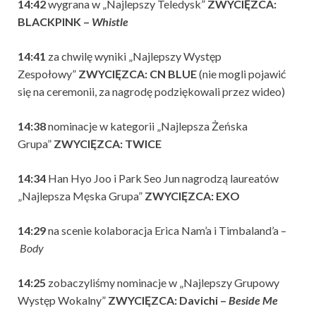
14:42
wygrana w
„Najlepszy Teledysk”
ZWYCIĘZCA:
BLACKPINK –
Whistle
14:41
za chwilę wyniki „Najlepszy Występ
Zespołowy”
ZWYCIĘZCA: CN BLUE
(nie mogli pojawić
się na ceremonii, za nagrodę podziękowali przez wideo)
14:38
nominacje w kategorii „Najlepsza Żeńska
Grupa”
ZWYCIĘZCA: TWICE
14:34
Han Hyo Joo i Park Seo Jun nagrodzą laureatów
„Najlepsza Męska Grupa”
ZWYCIĘZCA: EXO
14:29
na scenie kolaboracja Erica Nam’a i Timbaland’a –
Body
14:25
zobaczyliśmy nominacje w „Najlepszy Grupowy
Występ Wokalny”
ZWYCIĘZCA: Davichi –
Beside Me