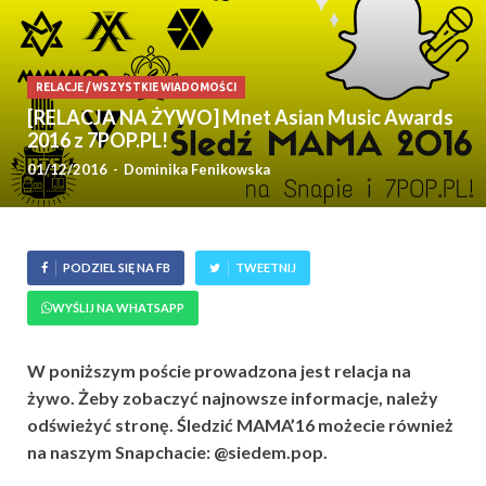
RELACJE
/
WSZYSTKIE WIADOMOŚCI
[RELACJA NA ŻYWO] Mnet Asian Music Awards
2016 z 7POP.PL!
01/12/2016
-
Dominika Fenikowska
PODZIEL SIĘ NA FB
TWEETNIJ
WYŚLIJ NA WHATSAPP
W poniższym poście prowadzona jest relacja na
żywo. Żeby zobaczyć najnowsze informacje, należy
odświeżyć stronę. Śledzić MAMA’16 możecie również
na naszym Snapchacie: @siedem.pop.