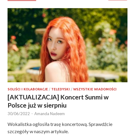
SOLIŚCI I KOLABORACJE
/
TELEDYSKI
/
WSZYSTKIE WIADOMOŚCI
[AKTUALIZACJA] Koncert Sunmi w
Polsce już w sierpniu
30/06/2022
-
Amanda Nadeem
Wokalistka ogłosiła trasę koncertową. Sprawdźcie
szczegóły w naszym artykule.