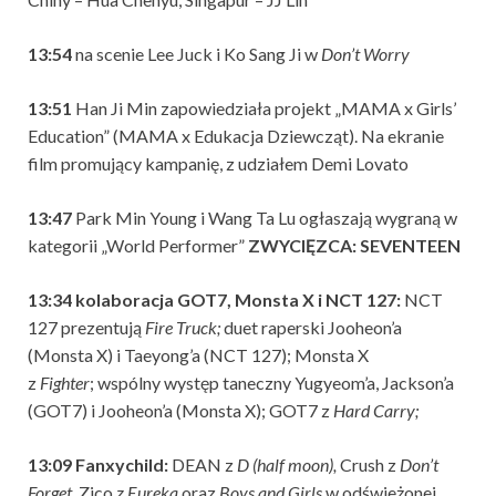
13:54
na scenie Lee Juck i Ko Sang Ji w
Don’t Worry
13:51
Han Ji Min zapowiedziała projekt „MAMA x Girls’
Education” (MAMA x Edukacja Dziewcząt). Na ekranie
film promujący kampanię, z udziałem Demi Lovato
13:47
Park Min Young i Wang Ta Lu ogłaszają wygraną w
kategorii „World Performer”
ZWYCIĘZCA: SEVENTEEN
13:34 kolaboracja GOT7, Monsta X i NCT 127:
NCT
127 prezentują
Fire Truck;
duet raperski Jooheon’a
(Monsta X) i Taeyong’a (NCT 127); Monsta X
z
Fighter
; wspólny występ taneczny Yugyeom’a, Jackson’a
(GOT7) i Jooheon’a (Monsta X); GOT7 z
Hard Carry;
13:09 Fanxychild:
DEAN z
D (half moon),
Crush z
Don’t
Forget,
Zico
z Eureka
oraz
Boys and Girls
w odświeżonej