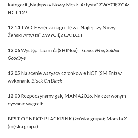
kategorii „Najlepszy Nowy Męski Artysta”
ZWYCIĘZCA:
NCT 127
12:14
TWICE wręcza nagrodę za „Najlepszy Nowy
Żeński Artysta”
ZWYCIĘZCA: I.O.I
12:06
Występ Taemin’a (SHINee) –
Guess Who,
Soldier,
Goodbye
12:05
Na scenie wszyscy członkowie NCT (SM Ent) w
wykonaniu
Black On Black
12:00
Rozpoczynamy galę MAMA2016. Na czerwonym
dywanie wygrali:
BEST OF NEXT:
BLACKPINK (żeńska grupa); Monsta X
(męska grupa)