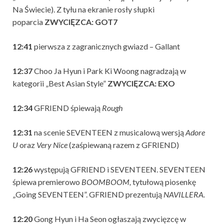
Na Świecie). Z tyłu na ekranie rosły słupki
poparcia
ZWYCIĘZCA:
GOT7
12:41
pierwsza z zagranicznych gwiazd – Gallant
12:37
Choo Ja Hyun i Park Ki Woong nagradzają w
kategorii „Best Asian Style”
ZWYCIĘZCA: EXO
12:34
GFRIEND śpiewają
Rough
12:31
na scenie SEVENTEEN z musicalową wersją
Adore
U
oraz
Very Nice
(zaśpiewaną razem z GFRIEND)
12:26
występują GFRIEND i SEVENTEEN. SEVENTEEN
śpiewa premierowo
BOOMBOOM,
tytułową piosenkę
„Going SEVENTEEN”. GFRIEND prezentują
NAVILLERA.
12:20
Gong Hyun i Ha Seon ogłaszają zwycięzcę w