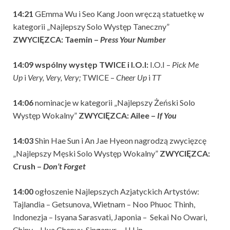
14:21
GEmma Wu i Seo Kang Joon wręczą statuetkę w
kategorii „Najlepszy Solo Występ Taneczny”
ZWYCIĘZCA: Taemin –
Press Your Number
14:09 wspólny występ TWICE i I.O.I:
I.O.I –
Pick Me
Up
i
Very, Very, Very;
TWICE –
Cheer Up
i
TT
14:06
nominacje w kategorii „Najlepszy Żeński Solo
Występ Wokalny”
ZWYCIĘZCA: Ailee –
If You
14:03
Shin Hae Sun i An Jae Hyeon nagrodzą zwycięzcę
„Najlepszy Męski Solo Występ Wokalny”
ZWYCIĘZCA:
Crush –
Don’t Forget
14:00
ogłoszenie Najlepszych Azjatyckich Artystów:
Tajlandia – Getsunova, Wietnam – Noo Phuoc Thinh,
Indonezja – Isyana Sarasvati, Japonia – Sekai No Owari,
Chiny – Hua Chenyu, Singapur – JJ Lin