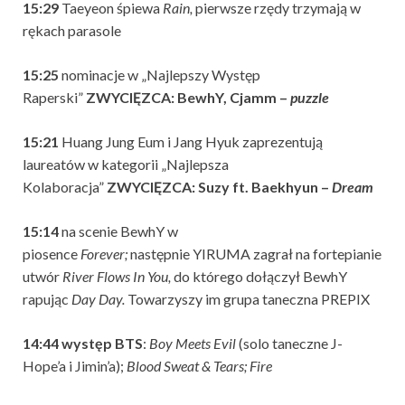
15:29
Taeyeon śpiewa
Rain,
pierwsze rzędy trzymają w
rękach parasole
15:25
nominacje w „Najlepszy Występ
Raperski”
ZWYCIĘZCA: BewhY, Cjamm –
puzzle
15:21
Huang Jung Eum i Jang Hyuk zaprezentują
laureatów w kategorii „Najlepsza
Kolaboracja”
ZWYCIĘZCA: Suzy ft. Baekhyun –
Dream
15:14
na scenie BewhY w
piosence
Forever;
następnie
YIRUMA zagrał na fortepianie
utwór
River Flows In You,
do którego dołączył BewhY
rapując
Day Day.
Towarzyszy im grupa taneczna PREPIX
14:44 występ BTS
:
Boy Meets Evil
(solo taneczne J-
Hope’a i Jimin’a);
Blood Sweat & Tears;
Fire