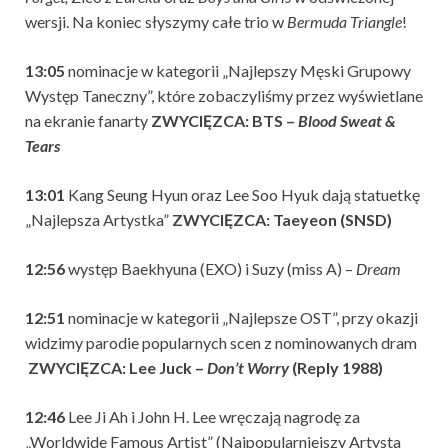
wersji. Na koniec słyszymy całe trio w
Bermuda Triangle
!
13:05
nominacje w kategorii „Najlepszy Męski Grupowy
Występ Taneczny”, które zobaczyliśmy przez wyświetlane
na ekranie fanarty
ZWYCIĘZCA: BTS –
Blood Sweat &
Tears
13:01
Kang Seung Hyun oraz Lee Soo Hyuk dają statuetkę
„Najlepsza Artystka”
ZWYCIĘZCA: Taeyeon (SNSD)
12:56
występ Baekhyuna (EXO) i Suzy (miss A) –
Dream
12:51
nominacje w kategorii „Najlepsze OST”, przy okazji
widzimy parodie popularnych scen z nominowanych dram
ZWYCIĘZCA: Lee Juck –
Don’t Worry
(Reply 1988)
12:46
Lee Ji Ah i John H. Lee wręczają nagrodę za
„Worldwide Famous Artist” (Najpopularniejszy Artysta