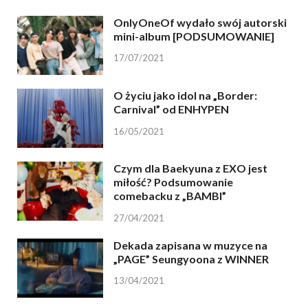
OnlyOneOf wydało swój autorski
mini-album [PODSUMOWANIE]
17/07/2021
O życiu jako idol na „Border:
Carnival” od ENHYPEN
16/05/2021
Czym dla Baekyuna z EXO jest
miłość? Podsumowanie
comebacku z „BAMBI”
27/04/2021
Dekada zapisana w muzyce na
„PAGE” Seungyoona z WINNER
13/04/2021