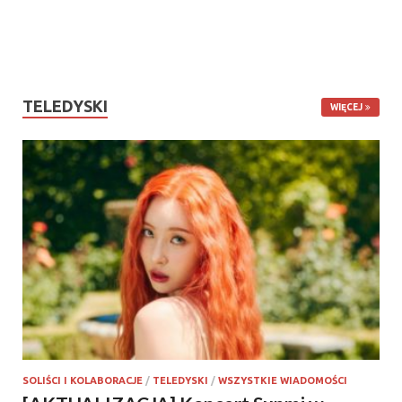
TELEDYSKI
WIĘCEJ
SOLIŚCI I KOLABORACJE
/
TELEDYSKI
/
WSZYSTKIE WIADOMOŚCI