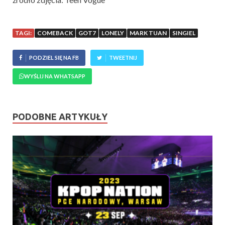
TAGI:
COMEBACK
GOT7
LONELY
MARK TUAN
SINGIEL
PODZIEL SIĘ NA FB
TWEETNIJ
WYŚLIJ NA WHATSAPP
PODOBNE ARTYKUŁY