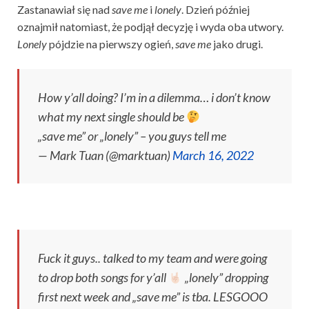
Zastanawiał się nad
save me
i
lonely
. Dzień później
oznajmił natomiast, że podjął decyzję i wyda oba utwory.
Lonely
pójdzie na pierwszy ogień,
save me
jako drugi.
How y’all doing? I’m in a dilemma… i don’t know
what my next single should be
„save me” or „lonely” – you guys tell me
— Mark Tuan (@marktuan)
March 16, 2022
Fuck it guys.. talked to my team and were going
to drop both songs for y’all
„lonely” dropping
first next week and „save me” is tba. LESGOOO