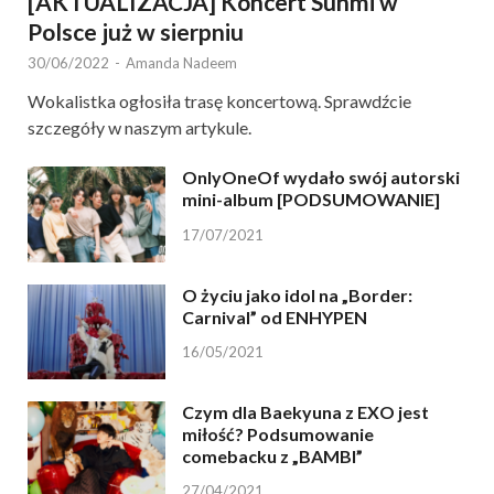
[AKTUALIZACJA] Koncert Sunmi w
Polsce już w sierpniu
30/06/2022
-
Amanda Nadeem
Wokalistka ogłosiła trasę koncertową. Sprawdźcie
szczegóły w naszym artykule.
OnlyOneOf wydało swój autorski
mini-album [PODSUMOWANIE]
17/07/2021
O życiu jako idol na „Border:
Carnival” od ENHYPEN
16/05/2021
Czym dla Baekyuna z EXO jest
miłość? Podsumowanie
comebacku z „BAMBI”
27/04/2021