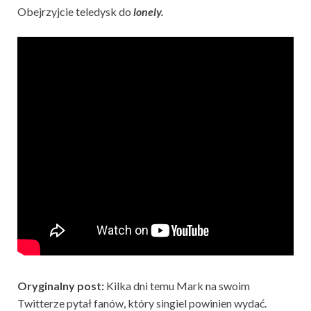
Obejrzyjcie teledysk do
lonely.
Oryginalny post:
Kilka dni temu Mark na swoim
Twitterze pytał fanów, który singiel powinien wydać.