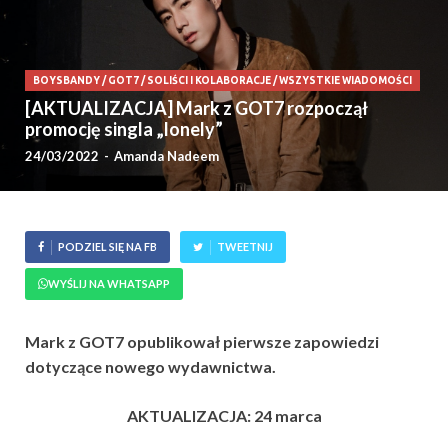
BOYSBANDY
/
GOT7
/
SOLIŚCI I KOLABORACJE
/
WSZYSTKIE WIADOMOŚCI
[AKTUALIZACJA] Mark z GOT7 rozpoczął
promocję singla „lonely”
24/03/2022
-
Amanda Nadeem
PODZIEL SIĘ NA FB
TWEETNIJ
WYŚLIJ NA WHATSAPP
Mark z GOT7 opublikował pierwsze zapowiedzi
dotyczące nowego wydawnictwa.
AKTUALIZACJA: 24 marca