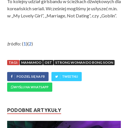
To kolejny udział girlsbandu w ścieżkach dźwiękowych dla
koreańskich seriali. Wcześniej mogliśmy je usłyszeć m.in.
w „My Lovely Girl”, „Marriage, Not Dating”, czy „Goblin”.
źródło: (
1
)(
2
)
TAGI:
MAMAMOO
OST
STRONG WOMAN DO BONG SOON
PODZIEL SIĘ NA FB
TWEETNIJ
WYŚLIJ NA WHATSAPP
PODOBNE ARTYKUŁY