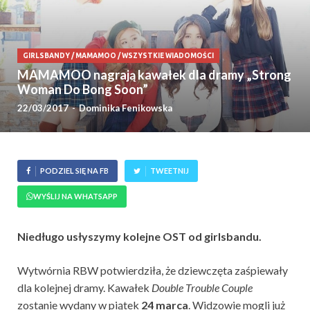
GIRLSBANDY
/
MAMAMOO
/
WSZYSTKIE WIADOMOŚCI
MAMAMOO nagrają kawałek dla dramy „Strong
Woman Do Bong Soon”
22/03/2017
-
Dominika Fenikowska
PODZIEL SIĘ NA FB
TWEETNIJ
WYŚLIJ NA WHATSAPP
Niedługo usłyszymy kolejne OST od girlsbandu.
Wytwórnia RBW potwierdziła, że dziewczęta zaśpiewały
dla kolejnej dramy. Kawałek
Double Trouble Couple
zostanie wydany w piątek
24 marca
. Widzowie mogli już