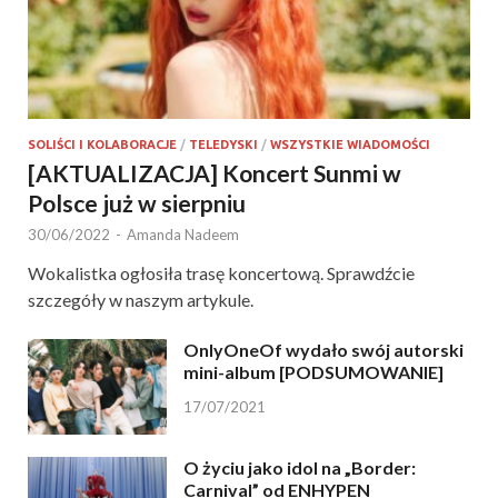
SOLIŚCI I KOLABORACJE
/
TELEDYSKI
/
WSZYSTKIE WIADOMOŚCI
[AKTUALIZACJA] Koncert Sunmi w
Polsce już w sierpniu
30/06/2022
-
Amanda Nadeem
Wokalistka ogłosiła trasę koncertową. Sprawdźcie
szczegóły w naszym artykule.
OnlyOneOf wydało swój autorski
mini-album [PODSUMOWANIE]
17/07/2021
O życiu jako idol na „Border:
Carnival” od ENHYPEN