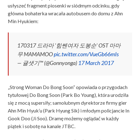
usłyszeć fragment piosenki w siódmym odcinku, gdy
główna bohaterka wracała autobusem do domu z Ahn
Min Hyukiem:
170317 드라마 '힘쎈여자 도봉순’ OST 마마
무 MAMAMOO
pic.twitter.com/VueGb66mIs
— 귤샛기™ (@Gonnyonga)
17 March 2017
„Strong Woman Do Bong Soon” opowiada o przygodach
tytułowej Do Bong Soon (Park Bo Young), która urodziła
się z mocą supersiły; samolubnym dyrektorze firmy gier
Ahn Min Hyuk’u (Park Hyung Sik) i młodym policjancie In
Gook Doo (Ji Soo). Dramę możemy oglądać w każdy
piątek i sobotę na kanale JTBC.