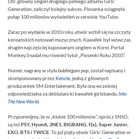
Oh!
, główny singiel drugiego pełnego albumu Girls’
Generation, zaliczył kolejny sukces. Piosenka osiągnęła
pułap 100 milionów wyświetleń w serwisie YouTube.
Zaraz po wydaniu w 2010 roku, utwór wzbił się na szczyty
koreańskich notowań muzycznych. Kawałek był wówczas
drugim najczęściej kupowanym singlem w Korei. Portal
Monkey3 nadał mu również tytuł „Piosenki Roku 2010”.
Numer, nagrany w stylu
bubblegum pop
, został napisany i
skomponowany przez
Kenzie
, jedną z głównych
producentek SM Entertainment. Była ona wcześniej
odpowiedzialna za debiutancki kawałek girlsbandu,
Into
The New World
.
Przypomnijmy, że w „klubie 100 milionów”, oprócz SNSD,
są też
PSY, HyunA, 2NE1, BIGBANG, f(x), Super Junior,
EXO
,
BTS
i TWICE
. To już piąty utwór Girls’ Generation w