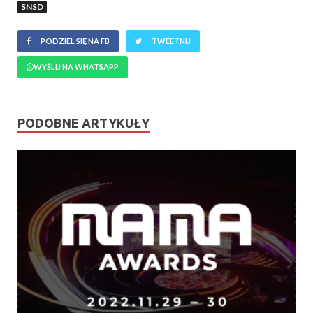
SNSD
PODZIEL SIĘ NA FB
TWEETNIJ
WYŚLIJ NA WHATSAPP
PODOBNE ARTYKUŁY