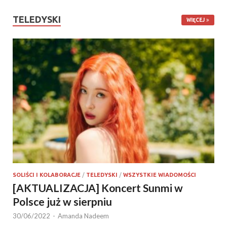
TELEDYSKI
WIĘCEJ
SOLIŚCI I KOLABORACJE
/
TELEDYSKI
/
WSZYSTKIE WIADOMOŚCI
[AKTUALIZACJA] Koncert Sunmi w
Polsce już w sierpniu
30/06/2022
-
Amanda Nadeem