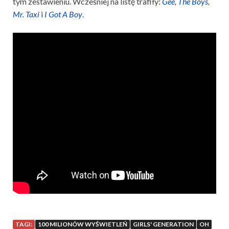
tym zestawieniu. Wcześniej na listę trafiły:
Gee
,
The Boys
,
Mr. Taxi
i
I Got A Boy
.
TAGI:
100 MILIONÓW WYŚWIETLEŃ
GIRLS' GENERATION
OH