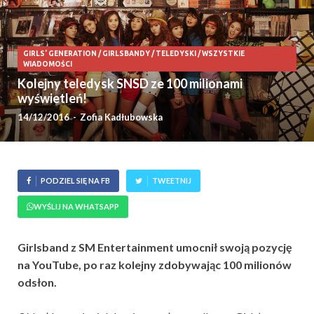
GIRLS' GENERATION
/
GIRLSBANDY
/
TELEDYSKI
/
WSZYSTKIE
WIADOMOŚCI
Kolejny teledysk SNSD ze 100 milionami
wyświetleń!
14/12/2016
-
Zofia Kadłubowska
PODZIEL SIĘ NA FB
TWEETNIJ
WYŚLIJ NA WHATSAPP
Girlsband z SM Entertainment umocnił swoją pozycję
na YouTube, po raz kolejny zdobywając 100 milionów
odsłon.