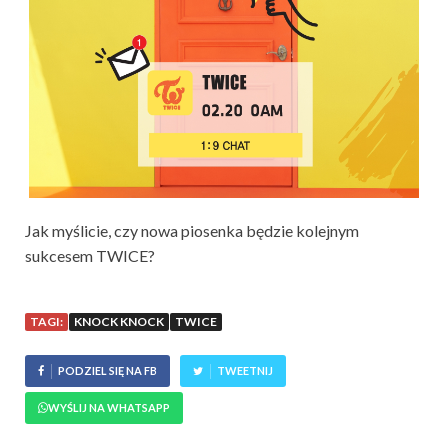
Jak myślicie, czy nowa piosenka będzie kolejnym
sukcesem TWICE?
TAGI:
KNOCK KNOCK
TWICE
PODZIEL SIĘ NA FB
TWEETNIJ
WYŚLIJ NA WHATSAPP