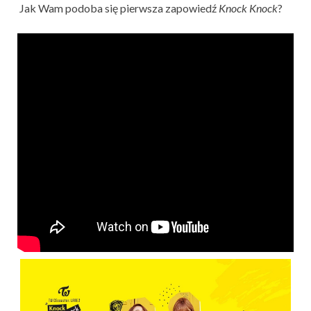
Jak Wam podoba się pierwsza zapowiedź
Knock Knock
?