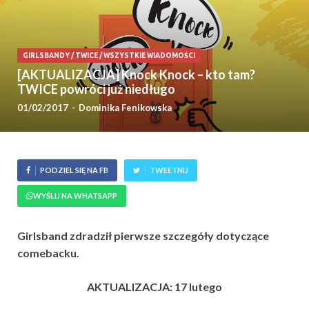
GIRLSBANDY
/
TWICE
/
WSZYSTKIE WIADOMOŚCI
[AKTUALIZACJA] Knock Knock – kto tam?
TWICE powróci już niedługo
01/02/2017
-
Dominika Fenikowska
PODZIEL SIĘ NA FB
TWEETNIJ
WYŚLIJ NA WHATSAPP
Girlsband zdradził pierwsze szczegóły dotyczące
comebacku.
AKTUALIZACJA: 17 lutego