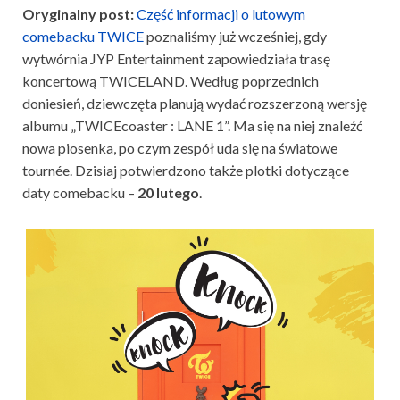
Oryginalny post:
Część informacji o lutowym
comebacku TWICE
poznaliśmy już wcześniej, gdy
wytwórnia JYP Entertainment zapowiedziała trasę
koncertową TWICELAND. Według poprzednich
doniesień, dziewczęta planują wydać rozszerzoną wersję
albumu „TWICEcoaster : LANE 1”. Ma się na niej znaleźć
nowa piosenka, po czym zespół uda się na światowe
tournée. Dzisiaj potwierdzono także plotki dotyczące
daty comebacku –
20 lutego
.