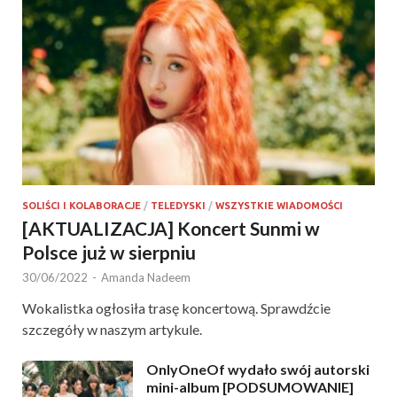
SOLIŚCI I KOLABORACJE
/
TELEDYSKI
/
WSZYSTKIE WIADOMOŚCI
[AKTUALIZACJA] Koncert Sunmi w
Polsce już w sierpniu
30/06/2022
-
Amanda Nadeem
Wokalistka ogłosiła trasę koncertową. Sprawdźcie
szczegóły w naszym artykule.
OnlyOneOf wydało swój autorski
mini-album [PODSUMOWANIE]