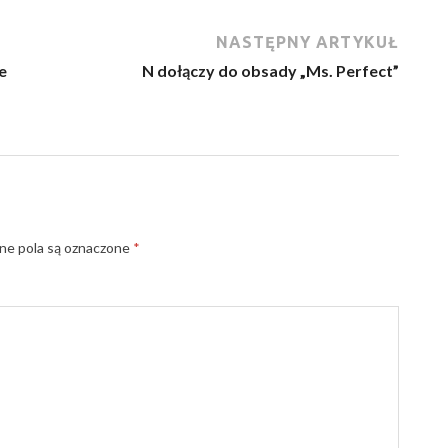
NASTĘPNY ARTYKUŁ
e
N dołączy do obsady „Ms. Perfect”
e pola są oznaczone
*