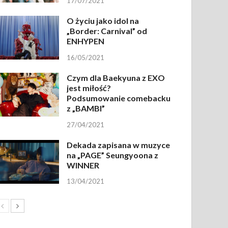
17/07/2021
O życiu jako idol na
„Border: Carnival” od
ENHYPEN
16/05/2021
Czym dla Baekyuna z EXO
jest miłość?
Podsumowanie comebacku
z „BAMBI”
27/04/2021
Dekada zapisana w muzyce
na „PAGE” Seungyoona z
WINNER
13/04/2021