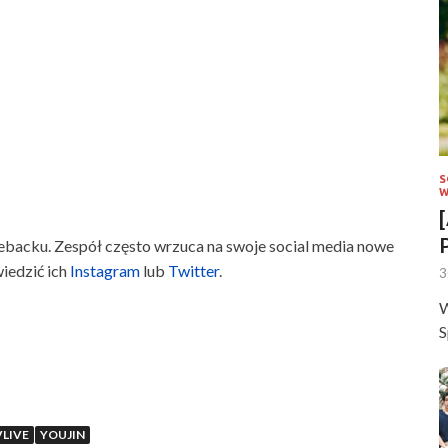
S
W
backu. Zespół często wrzuca na swoje social media nowe
wiedzić ich
Instagram
lub
Twitter
.
3
W
S
VLIVE
YOUJIN