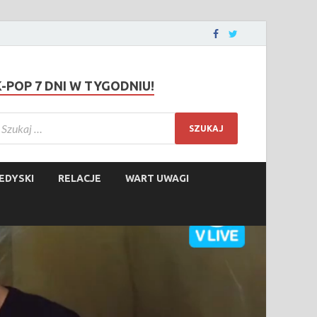
K-POP 7 DNI W TYGODNIU!
EDYSKI
RELACJE
WART UWAGI