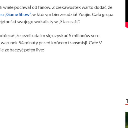
li wiele pochwał od fanów. Z ciekawostek warto dodać, że
mu „Game Show”
, w którym bierze udział Youjin. Cała grupa
ętności swojego wokalisty w „Starcraft”.
biecał, że jeżeli uda im się uzyskać 5 milionów serc,
en warunek 54 minuty przed końcem transmisji. Całe V
e zobaczyć pełen live: