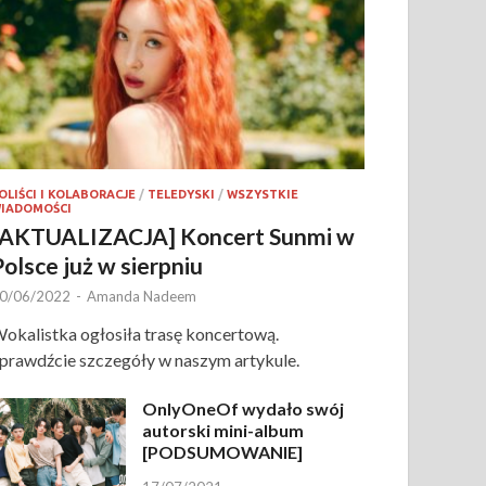
OLIŚCI I KOLABORACJE
/
TELEDYSKI
/
WSZYSTKIE
IADOMOŚCI
[AKTUALIZACJA] Koncert Sunmi w
Polsce już w sierpniu
0/06/2022
-
Amanda Nadeem
okalistka ogłosiła trasę koncertową.
prawdźcie szczegóły w naszym artykule.
OnlyOneOf wydało swój
autorski mini-album
[PODSUMOWANIE]