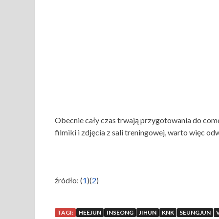
Obecnie cały czas trwają przygotowania do come
filmiki i zdjęcia z sali treningowej, warto więc od
źródło: (
1
)(
2
)
TAGI:
HEEJUN
INSEONG
JIHUN
KNK
SEUNGJUN