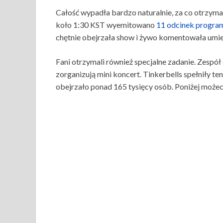
Całość wypadła bardzo naturalnie, za co otrzyma
koło 1:30 KST wyemitowano
11 odcinek progra
chętnie obejrzała show i żywo komentowała umiej
Fani otrzymali również specjalne zadanie. Zespół o
zorganizują mini koncert. Tinkerbells spełniły t
obejrzało ponad 165 tysięcy osób. Poniżej możeci