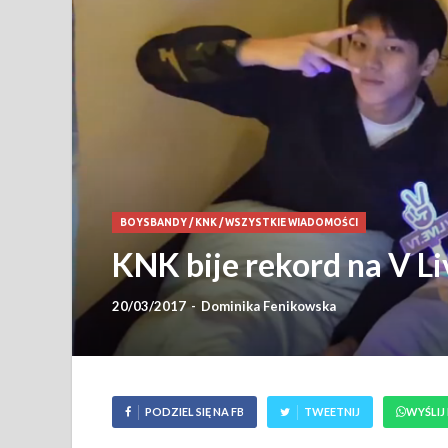
BOYSBANDY
/
KNK
/
WSZYSTKIE WIADOMOŚCI
KNK bije rekord na V Li
20/03/2017
-
Dominika Fenikowska
PODZIEL SIĘ NA FB
TWEETNIJ
WYŚLIJ