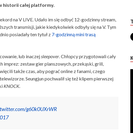
historii całej platformy.
kord na V LIVE. Udało im się odbyć 12-godzinny stream,
szych transmisji, jakie kiedykolwiek odbyły się na V. Tym
nio posiadały ten tytuł z
7-godzinną mini trasą
owanie, lub inaczej
sleepover
. Chłopcy przygotowali cały
mprez: zestaw gier planszowych, przekąski, grill,
ęcili także czas, aby pograć online z fanami, czego
lewizorze. Seungjun pochwalił się też klipem pierwszej
ki
KNOCK
.
.twitter.com/g60k0UXrWR
2017