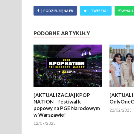
PODZIEL SIĘ NA FB
TWEETNIJ
WYŚLIJ
PODOBNE ARTYKUŁY
[AKTUALIZACJA] KPOP
[AKTUALI
NATION – festiwal k-
OnlyOneO
popowy na PGE Narodowym
22/02/2023
w Warszawie!
12/07/2023