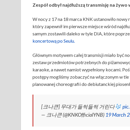
Zespół odbył najdłuższą transmisję na żywo w 
W nocy z 17 na 18 marca KNK ustanowiło nowy re
który zapewnił im pierwsze miejsce wśród najdłuż
samym zostawili daleko w tyle DIA, które poprzed
koncertową po Seulu.
Głównym motywem całej transmisji miało być noc
zestaw przedmiotów potrzebnych do piżamowych i
karaoke, a nawet namiot wypełniony kocami. Poświ
postępy mogliśmy zobaczyć na włączonym w tle te
planowanej choreografii do debiutanckiej piosen
[크나큰] 무대가 들썩들썩 거린다
pic
— 크나큰 (@KNKOfficialYNB)
19 March 