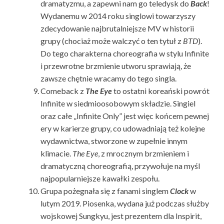
dramatyzmu, a zapewni nam go teledysk do
Back
!
Wydanemu w 2014 roku singlowi towarzyszy
zdecydowanie najbrutalniejsze MV w historii
grupy (chociaż może walczyć o ten tytuł z
BTD
).
Do tego charakterna choreografia w stylu Infinite
i przewrotne brzmienie utworu sprawiają, że
zawsze chętnie wracamy do tego singla.
Comeback z
The Eye
to ostatni koreański powrót
Infinite w siedmioosobowym składzie. Singiel
oraz całe „Infinite Only” jest więc końcem pewnej
ery w karierze grupy, co udowadniają też kolejne
wydawnictwa, stworzone w zupełnie innym
klimacie.
The Eye
, z mrocznym brzmieniem i
dramatyczną choreografią, przywołuje na myśl
najpopularniejsze kawałki zespołu.
Grupa pożegnała się z fanami singlem
Clock
w
lutym 2019. Piosenka, wydana już podczas służby
wojskowej Sungkyu, jest prezentem dla Inspirit,