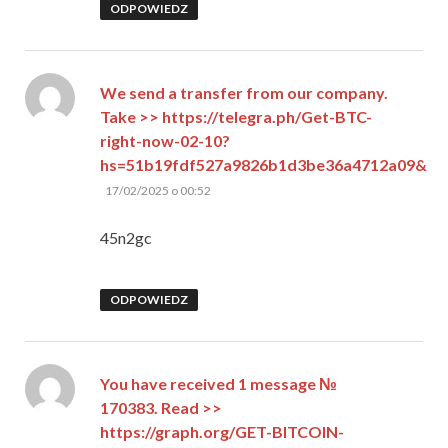
ODPOWIEDZ
We send a transfer from our company.
Take >> https://telegra.ph/Get-BTC-
right-now-02-10?
hs=51b19fdf527a9826b1d3be36a4712a09&
pisze:
17/02/2025 o 00:52
45n2gc
ODPOWIEDZ
You have received 1 message №
170383. Read >>
https://graph.org/GET-BITCOIN-