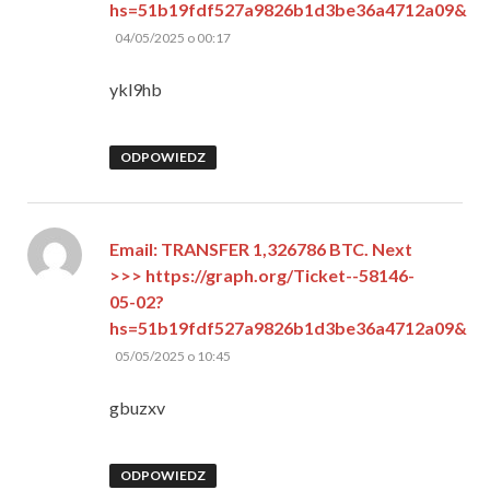
hs=51b19fdf527a9826b1d3be36a4712a09&
pisze:
04/05/2025 o 00:17
ykl9hb
ODPOWIEDZ
Email: TRANSFER 1,326786 BTC. Next
>>> https://graph.org/Ticket--58146-
05-02?
hs=51b19fdf527a9826b1d3be36a4712a09&
pisze:
05/05/2025 o 10:45
gbuzxv
ODPOWIEDZ