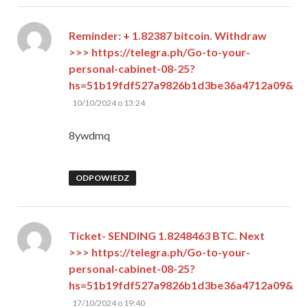
Reminder: + 1.82387 bitcoin. Withdraw
>>> https://telegra.ph/Go-to-your-
personal-cabinet-08-25?
hs=51b19fdf527a9826b1d3be36a4712a09&
pisze:
10/10/2024 o 13:24
8ywdmq
ODPOWIEDZ
Ticket- SENDING 1.8248463 BTC. Next
>>> https://telegra.ph/Go-to-your-
personal-cabinet-08-25?
hs=51b19fdf527a9826b1d3be36a4712a09&
pisze:
17/10/2024 o 19:40