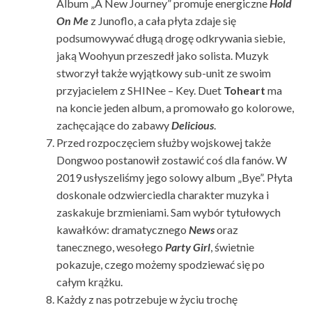
Album „A New Journey” promuje energiczne
Hold
On Me
z Junoflo, a cała płyta zdaje się
podsumowywać długą drogę odkrywania siebie,
jaką Woohyun przeszedł jako solista. Muzyk
stworzył także wyjątkowy sub-unit ze swoim
przyjacielem z SHINee – Key. Duet
Toheart
ma
na koncie jeden album, a promowało go kolorowe,
zachęcające do zabawy
Delicious
.
Przed rozpoczęciem służby wojskowej także
Dongwoo postanowił zostawić coś dla fanów. W
2019 usłyszeliśmy jego solowy album „Bye”. Płyta
doskonale odzwierciedla charakter muzyka i
zaskakuje brzmieniami. Sam wybór tytułowych
kawałków: dramatycznego
News
oraz
tanecznego, wesołego
Party Girl
, świetnie
pokazuje, czego możemy spodziewać się po
całym krążku.
Każdy z nas potrzebuje w życiu trochę