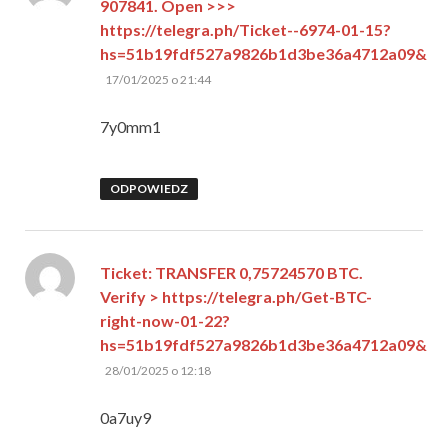
907841. Open >>>
https://telegra.ph/Ticket--6974-01-15?
hs=51b19fdf527a9826b1d3be36a4712a09&
pisze:
17/01/2025 o 21:44
7y0mm1
ODPOWIEDZ
Ticket: TRANSFER 0,75724570 BTC.
Verify > https://telegra.ph/Get-BTC-
right-now-01-22?
hs=51b19fdf527a9826b1d3be36a4712a09&
pisze:
28/01/2025 o 12:18
0a7uy9