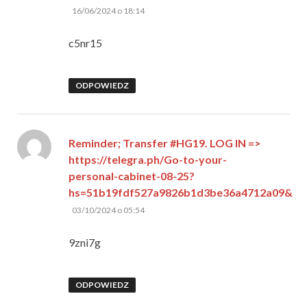
pisze:
16/06/2024 o 18:14
c5nr15
ODPOWIEDZ
Reminder; Transfer #HG19. LOG IN =>
https://telegra.ph/Go-to-your-
personal-cabinet-08-25?
hs=51b19fdf527a9826b1d3be36a4712a09&
pisze:
03/10/2024 o 05:54
9zni7g
ODPOWIEDZ