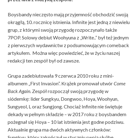
Boysbandy nieczęsto mają przyjemność obchodzić swoją
okrągłą, 10. rocznicę istnienia. Infinite jest jedną z niewielu
grup, z którymi swoją przygodę rozpoczynało także
7POP. Solowy debiut Woohyuna z „Write..” był też jednym
z pierwszych wydawnictw z podsumowującym comeback
artykułem. Można więc powiedzieć, że w życiu naszej
redakcji ten zespół był od zawsze.
Grupa zadebiutowała 9 czerwca 2010 roku z mini-
albumem „First Invasion”. Krążek promował utwór
Come
Back Again
. Zespół rozpoczął swoją przygodę w
siódemkę: lider Sungkyu, Dongwoo, Hoya, Woohyun,
Sungyeol, L oraz Sungjong. Chociaż Infinite nie świętuje
dekady w pełnym składzie – w 2017 roku z boysbandem
pożegnał się Hoya – 10 lat istnienia jest godne podziwu.
Aktualnie grupa ma dwóch aktywnych członków:
Sungkyu, który zakończył w styczniu swoją służbę