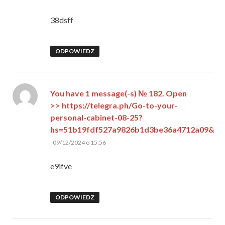
38dsff
ODPOWIEDZ
You have 1 message(-s) № 182. Open
>> https://telegra.ph/Go-to-your-
personal-cabinet-08-25?
hs=51b19fdf527a9826b1d3be36a4712a09&
pisze:
09/12/2024 o 15:56
e9ifve
ODPOWIEDZ