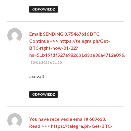
ODPOWIEDZ
Email; SENDING 0,75467616 BTC.
Continue =>> https://telegra.ph/Get-
BTC-right-now-01-22?
hs=51b19fdf527a9826b1d3be36a4712a09&
pisze:
30/01/2025 o 21:20
axqva3
ODPOWIEDZ
You have received a email # 609610.
Read >>> https://telegra.ph/Get-BTC-