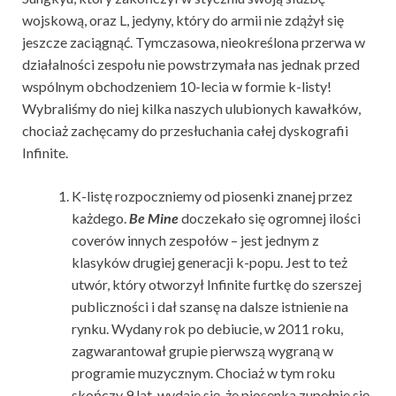
wojskową, oraz L, jedyny, który do armii nie zdążył się
jeszcze zaciągnąć. Tymczasowa, nieokreślona przerwa w
działalności zespołu nie powstrzymała nas jednak przed
wspólnym obchodzeniem 10-lecia w formie k-listy!
Wybraliśmy do niej kilka naszych ulubionych kawałków,
chociaż zachęcamy do przesłuchania całej dyskografii
Infinite.
K-listę rozpoczniemy od piosenki znanej przez
każdego.
Be Mine
doczekało się ogromnej ilości
coverów innych zespołów – jest jednym z
klasyków drugiej generacji k-popu. Jest to też
utwór, który otworzył Infinite furtkę do szerszej
publiczności i dał szansę na dalsze istnienie na
rynku. Wydany rok po debiucie, w 2011 roku,
zagwarantował grupie pierwszą wygraną w
programie muzycznym. Chociaż w tym roku
skończy 9 lat, wydaje się, że piosenka zupełnie się