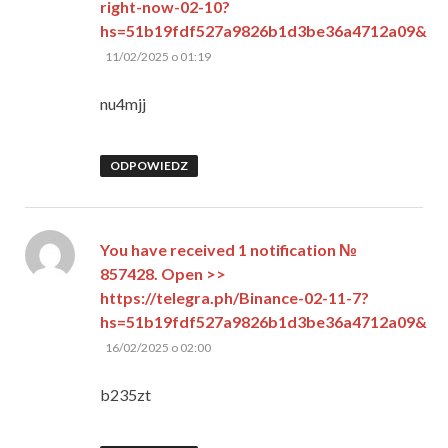
right-now-02-10?
hs=51b19fdf527a9826b1d3be36a4712a09&
pisze:
11/02/2025 o 01:19
nu4mjj
ODPOWIEDZ
You have received 1 notification №
857428. Open >>
https://telegra.ph/Binance-02-11-7?
hs=51b19fdf527a9826b1d3be36a4712a09&
pisze:
16/02/2025 o 02:00
b235zt