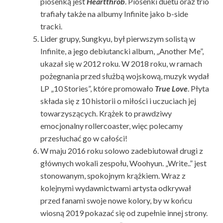
piosenką jest
Heartthrob
. Piosenki duetu oraz trio
trafiały także na albumy Infinite jako b-side
tracki.
Lider grupy, Sungkyu, był pierwszym solistą w
Infinite, a jego debiutancki album, „Another Me”,
ukazał się w 2012 roku. W 2018 roku, w ramach
pożegnania przed służbą wojskową, muzyk wydał
LP „10 Stories”, które promowało
True Love
. Płyta
składa się z 10 historii o miłości i uczuciach jej
towarzyszących. Krążek to prawdziwy
emocjonalny rollercoaster, więc polecamy
przesłuchać go w całości!
W maju 2016 roku solowo zadebiutował drugi z
głównych wokali zespołu, Woohyun. „Write..” jest
stonowanym, spokojnym krążkiem. Wraz z
kolejnymi wydawnictwami artysta odkrywał
przed fanami swoje nowe kolory, by w końcu
wiosną 2019 pokazać się od zupełnie innej strony.