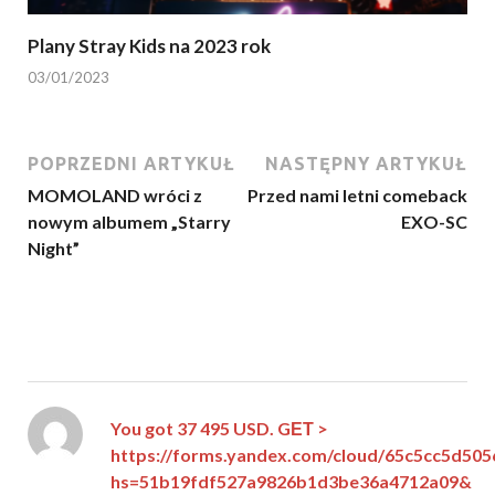
Plany Stray Kids na 2023 rok
03/01/2023
POPRZEDNI ARTYKUŁ
NASTĘPNY ARTYKUŁ
MOMOLAND wróci z
Przed nami letni comeback
nowym albumem „Starry
EXO-SC
Night”
You got 37 495 USD. GЕТ >
https://forms.yandex.com/cloud/65c5cc5d50
hs=51b19fdf527a9826b1d3be36a4712a09&