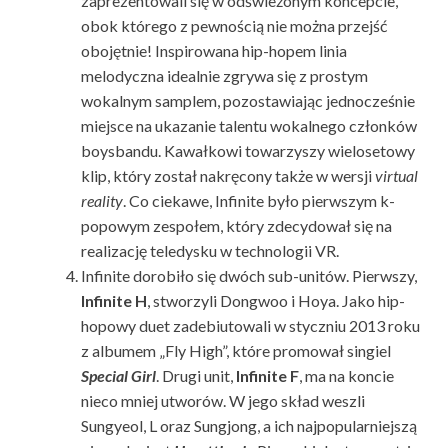
zaprezentowali się w odświeżonym koncepcie,
obok którego z pewnością nie można przejść
obojętnie! Inspirowana hip-hopem linia
melodyczna idealnie zgrywa się z prostym
wokalnym samplem, pozostawiając jednocześnie
miejsce na ukazanie talentu wokalnego członków
boysbandu. Kawałkowi towarzyszy wielosetowy
klip, który został nakręcony także w wersji
virtual
reality
. Co ciekawe, Infinite było pierwszym k-
popowym zespołem, który zdecydował się na
realizację teledysku w technologii VR.
Infinite dorobiło się dwóch sub-unitów. Pierwszy,
Infinite H
, stworzyli Dongwoo i Hoya. Jako hip-
hopowy duet zadebiutowali w styczniu 2013 roku
z albumem „Fly High”, które promował singiel
Special Girl
. Drugi unit,
Infinite F
, ma na koncie
nieco mniej utworów. W jego skład weszli
Sungyeol, L oraz Sungjong, a ich najpopularniejszą