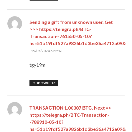
Sending a gift from unknown user. Get
>>> https://telegra.ph/BTC-
Transaction--761550-05-10?
hs=51b19fdf527a9826b1d3be36a4712a09&
pisze:
19/05/2024 o 22:16
tgy19m
ODPOWIEDZ
ТRАNSАСТIОN 1.00387 ВТС. Nехt =>
https://telegra.ph/BTC-Transaction-
-788910-05-10?
hs=51b19fdf527a9826b1d3be36a4712a09&