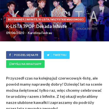
BOYSBANDY
/
INFINITE
/
K-LISTA
/
WSZYSTKIE WIADOMOŚCI
K-LISTA 7POP: Dekada Infinite
09/06/2020
-
Karolina Fedrau
PODZIEL SIĘ NA FB
TWEETNIJ
WYŚLIJ NA WHATSAPP
Przyszedł czas na kolejną już czerwcową k-listę, ale
powód mamy naprawdę dobry! Dziesięć lat na scenie
można świętować tylko raz, więc chcemy celebrować
te urodziny razem z Infinite. Z tej okazji wybraliśmy
nasze ulubione kawałki i zapraszamy do podróży
przez lata z muzyką zespołu!