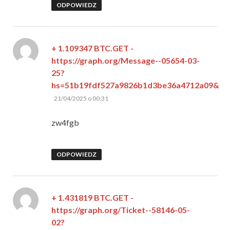
ODPOWIEDZ
+ 1.109347 BTC.GET -
https://graph.org/Message--05654-03-
25?
hs=51b19fdf527a9826b1d3be36a4712a09&
pisze:
21/04/2025 o 00:31
zw4fgb
ODPOWIEDZ
+ 1.431819 BTC.GET -
https://graph.org/Ticket--58146-05-
02?