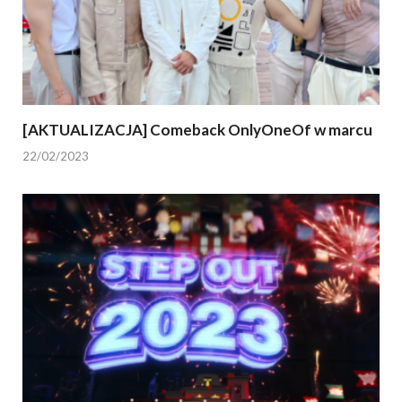
[AKTUALIZACJA] Comeback OnlyOneOf w marcu
22/02/2023