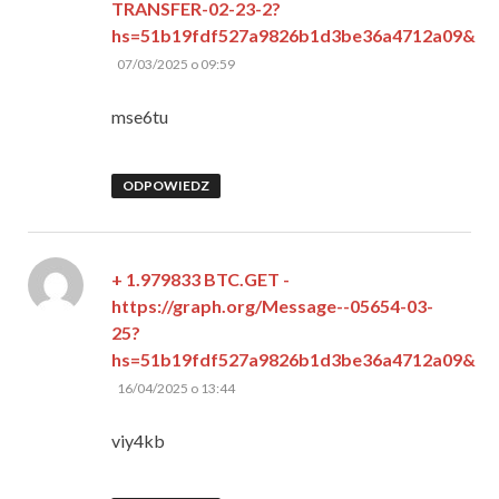
TRANSFER-02-23-2?
hs=51b19fdf527a9826b1d3be36a4712a09&
pisze:
07/03/2025 o 09:59
mse6tu
ODPOWIEDZ
+ 1.979833 BTC.GET -
https://graph.org/Message--05654-03-
25?
hs=51b19fdf527a9826b1d3be36a4712a09&
pisze:
16/04/2025 o 13:44
viy4kb