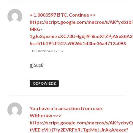
+ 1,0000597 ВTC. Continue >>
https://script.google.com/macros/s/AKfycbzbi
MkG-
1gJu3qezhrzcXC73UHg6jI9r8noXfZPjASeS0A
hs=51b19fdf527a9826b1d3be36a4712a09&
pisze:
12/04/2024 o 17:38
gj6uc8
ODPOWIEDZ
You have a transaction from user.
Withdrаw =>>
https://script.google.com/macros/s/AKfyc
tVEEIcViIrj7ry2EVRFbRJTgtMxJUrAkA/exec?