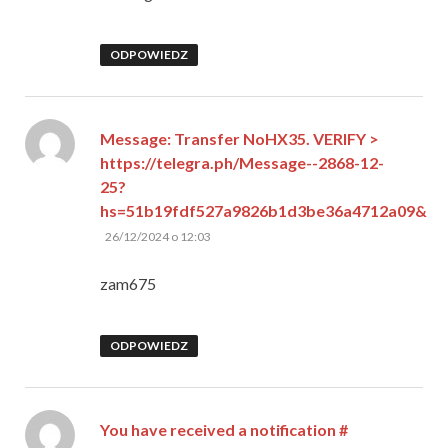
ODPOWIEDZ
Message: Transfer NoHX35. VERIFY >
https://telegra.ph/Message--2868-12-
25?
hs=51b19fdf527a9826b1d3be36a4712a09&
pisze:
26/12/2024 o 12:03
zam675
ODPOWIEDZ
You have received a notification #