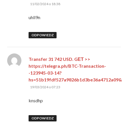
pisze:
11/02/2024 o 18:38
uhll9n
ODPOWIEDZ
Transfer 31 742 USD. GЕТ >>
https://telegra.ph/BTC-Transaction-
-123945-03-14?
hs=51b19fdf527a9826b1d3be36a4712a09&
pisze:
19/03/2024 o 07:23
knsdhp
ODPOWIEDZ