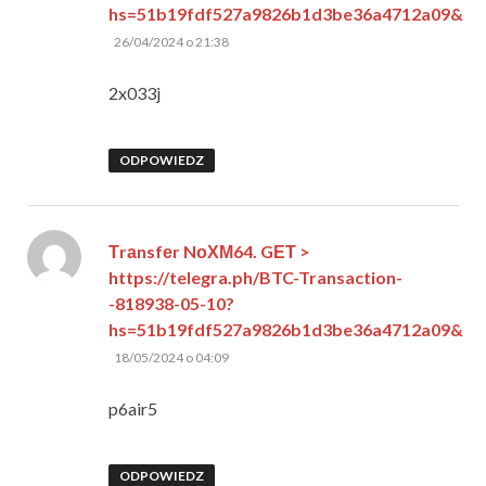
hs=51b19fdf527a9826b1d3be36a4712a09&
pisze:
26/04/2024 o 21:38
2x033j
ODPOWIEDZ
Тrаnsfеr NоХМ64. GЕТ >
https://telegra.ph/BTC-Transaction-
-818938-05-10?
hs=51b19fdf527a9826b1d3be36a4712a09&
pisze:
18/05/2024 o 04:09
p6air5
ODPOWIEDZ