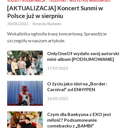
SOLIŚCI I KOLABORACJE
/
TELEDYSKI
/
WSZYSTKIE WIADOMOŚCI
[AKTUALIZACJA] Koncert Sunmi w
Polsce już w sierpniu
30/06/2022
-
Amanda Nadeem
Wokalistka ogłosiła trasę koncertową. Sprawdźcie
szczegóły w naszym artykule.
OnlyOneOf wydało swój autorski
mini-album [PODSUMOWANIE]
17/07/2021
O życiu jako idol na „Border:
Carnival” od ENHYPEN
16/05/2021
Czym dla Baekyuna z EXO jest
miłość? Podsumowanie
comebacku z „BAMBI”