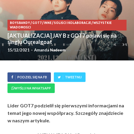
BOYSBANDY
/
GOT7
/
INNE
/
SOLIŚCI I KOLABORACJE
/
WSZYSTKIE
WIADOMOŚCI
[AKTUALIZACJA] JAY B z GOT7 pojawi się na
singlu Ourealgoat
15/12/2021
-
Amanda Nadeem
PODZIEL SIĘ NA FB
TWEETNIJ
WYŚLIJ NA WHATSAPP
Lider GOT7 podzielił się pierwszymi informacjami na
temat jego nowej współpracy. Szczegóły znajdziecie
w naszym artykule.