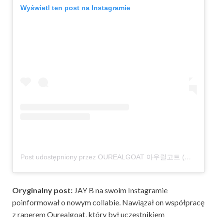
Wyświetl ten post na Instagramie
Post udostępniony przez OUREALGOAT 아우릴고트 (@ourealgoat)
Oryginalny post:
JAY B na swoim Instagramie
poinformował o nowym collabie. Nawiązał on współpracę
z raperem Ourealgoat, który był uczestnikiem