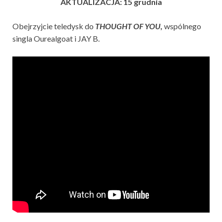
AKTUALIZACJA: 15 grudnia
Obejrzyjcie teledysk do
THOUGHT OF YOU,
wspólnego
singla Ourealgoat i JAY B.