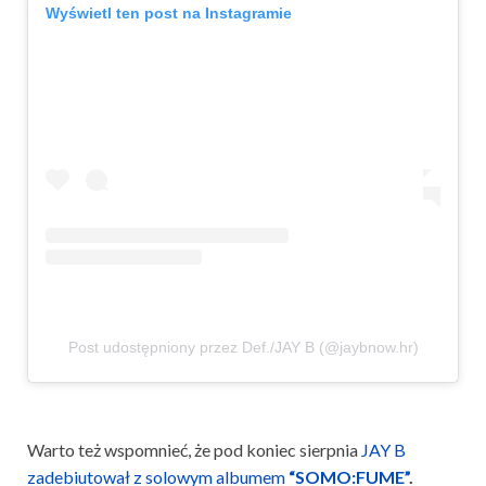
Wyświetl ten post na Instagramie
Post udostępniony przez Def./JAY B (@jaybnow.hr)
Warto też wspomnieć, że pod koniec sierpnia
JAY B
zadebiutował z solowym albumem
“SOMO:FUME”
.