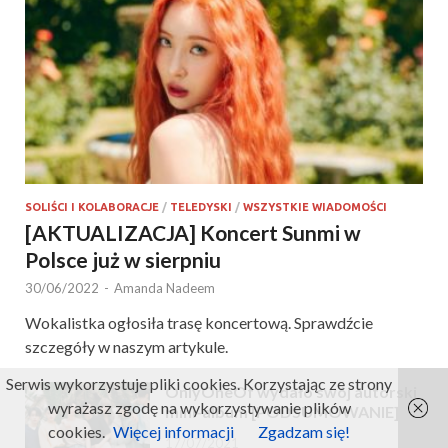
SOLIŚCI I KOLABORACJE
/
TELEDYSKI
/
WSZYSTKIE WIADOMOŚCI
[AKTUALIZACJA] Koncert Sunmi w
Polsce już w sierpniu
30/06/2022
-
Amanda Nadeem
Wokalistka ogłosiła trasę koncertową. Sprawdźcie
szczegóły w naszym artykule.
Serwis wykorzystuje pliki cookies. Korzystając ze strony
OnlyOneOf wydało swój autorski
wyrażasz zgodę na wykorzystywanie plików
mini-album [PODSUMOWANIE]
cookies.
Więcej informacji
Zgadzam się!
17/07/2021