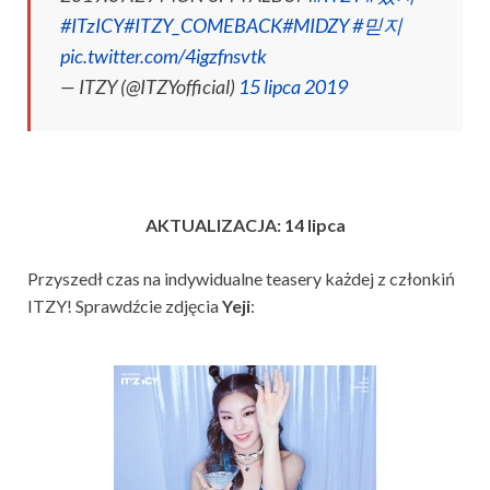
#ITzICY
#ITZY_COMEBACK
#MIDZY
#믿지
pic.twitter.com/4igzfnsvtk
— ITZY (@ITZYofficial)
15 lipca 2019
AKTUALIZACJA: 14 lipca
Przyszedł czas na indywidualne teasery każdej z członkiń
ITZY! Sprawdźcie zdjęcia
Yeji
: