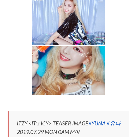
ITZY <IT’z ICY> TEASER IMAGE
#YUNA
#유나
2019.07.29 MON 0AM M/V