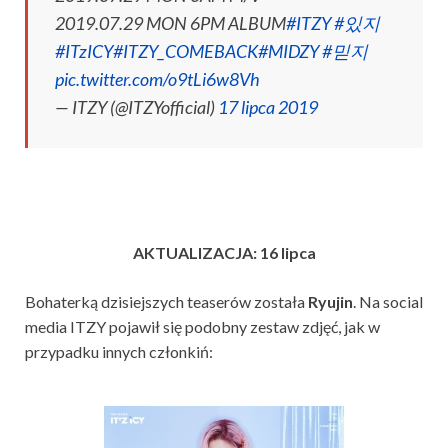
2019.07.29 MON 6PM ALBUM
#ITZY
#있지
#ITzICY
#ITZY_COMEBACK
#MIDZY
#믿지
pic.twitter.com/o9tLi6w8Vh
— ITZY (@ITZYofficial)
17 lipca 2019
AKTUALIZACJA: 16 lipca
Bohaterką dzisiejszych teaserów została
Ryujin
. Na social
media ITZY pojawił się podobny zestaw zdjęć, jak w
przypadku innych członkiń: