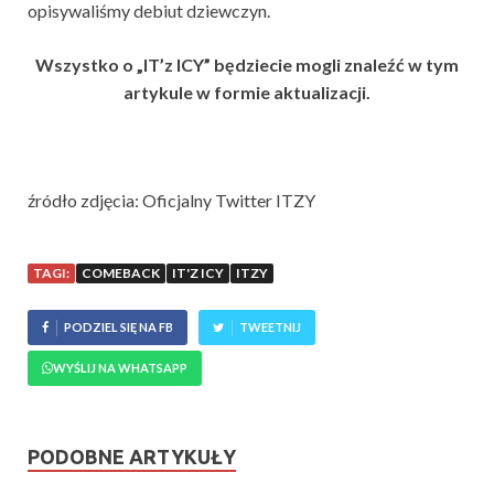
opisywaliśmy debiut dziewczyn.
Wszystko o „IT’z ICY” będziecie mogli znaleźć w tym
artykule w formie aktualizacji.
źródło zdjęcia: Oficjalny Twitter ITZY
TAGI:
COMEBACK
IT'Z ICY
ITZY
PODZIEL SIĘ NA FB
TWEETNIJ
WYŚLIJ NA WHATSAPP
PODOBNE ARTYKUŁY