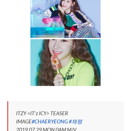
ITZY <IT’z ICY> TEASER
IMAGE
#CHAERYEONG
#채령
2019.07.29 MON 0AM M/V