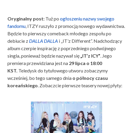
Oryginalny post:
Tuż po
ogłoszeniu nazwy swojego
fandomu
, I
TZY ruszyło z promocją nowego wydawnictwa.
Będzie to pierwszy comeback młodego zespołu po
debiucie z
DALLA DALLA
i „IT’z Different”
. Nadchodzący
album czerpie inspirację z poprzedniego podwójnego
singla, ponieważ będzie nazywał się
„IT’z ICY”
. Jego
premiera przewidziana jest na
29 lipca o 18:00
KST.
Teledysk do tytułowego utworu zobaczymy
wcześniej, bo tego samego dnia
o północy czasu
koreańskiego
. Zobaczcie pierwsze t
easery nowej płyty: