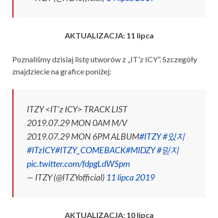
AKTUALIZACJA: 11 lipca
Poznaliśmy dzisiaj listę utworów z „IT’z ICY”. Szczegóły
znajdziecie na grafice poniżej:
ITZY <IT’z ICY> TRACK LIST
2019.07.29 MON 0AM M/V
2019.07.29 MON 6PM ALBUM
#ITZY
#있지
#ITzICY
#ITZY_COMEBACK
#MIDZY
#믿지
pic.twitter.com/fdpgLdWSpm
— ITZY (@ITZYofficial)
11 lipca 2019
AKTUALIZACJA: 10 lipca