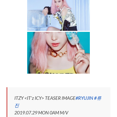
ITZY <IT’z ICY> TEASER IMAGE
#RYUJIN
#류
진
2019.07.29 MON 0AM M/V