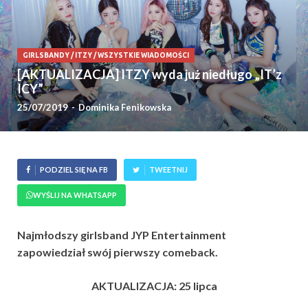
GIRLSBANDY
/
ITZY
/
WSZYSTKIE WIADOMOŚCI
[AKTUALIZACJA] ITZY wyda już niedługo „IT’z
ICY”
25/07/2019
-
Dominika Fenikowska
PODZIEL SIĘ NA FB
TWEETNIJ
WYŚLIJ NA WHATSAPP
Najmłodszy girlsband JYP Entertainment
zapowiedział swój pierwszy comeback.
AKTUALIZACJA: 25 lipca