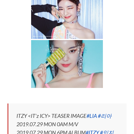
ITZY <IT’z ICY> TEASER IMAGE
#LIA
#리아
2019.07.29 MON 0AM M/V
2019.07.29 MON 6PM ALBUM
#ITZY
#있지