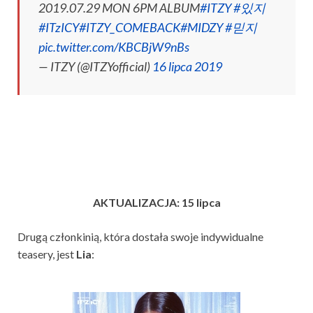
2019.07.29 MON 6PM ALBUM
#ITZY
#있지
#ITzICY
#ITZY_COMEBACK
#MIDZY
#믿지
pic.twitter.com/KBCBjW9nBs
— ITZY (@ITZYofficial)
16 lipca 2019
AKTUALIZACJA: 15 lipca
Drugą członkinią, która dostała swoje indywidualne
teasery, jest
Lia
: