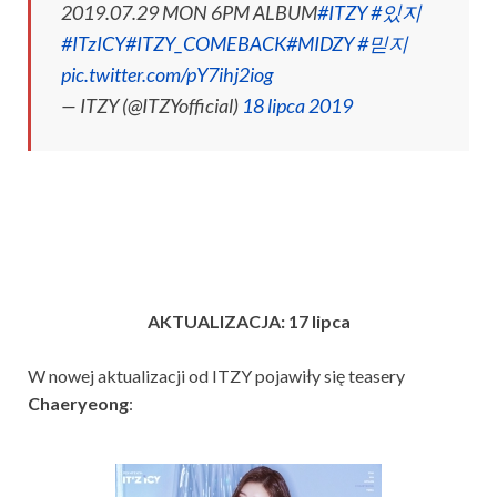
2019.07.29 MON 6PM ALBUM
#ITZY
#있지
#ITzICY
#ITZY_COMEBACK
#MIDZY
#믿지
pic.twitter.com/pY7ihj2iog
— ITZY (@ITZYofficial)
18 lipca 2019
AKTUALIZACJA: 17 lipca
W nowej aktualizacji od ITZY pojawiły się teasery
Chaeryeong
: