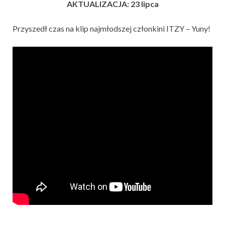
AKTUALIZACJA: 23 lipca
Przyszedł czas na klip najmłodszej członkini ITZY – Yuny!