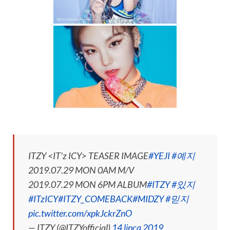
ITZY <IT’z ICY> TEASER IMAGE
#YEJI
#예지
2019.07.29 MON 0AM M/V
2019.07.29 MON 6PM ALBUM
#ITZY
#있지
#ITzICY
#ITZY_COMEBACK
#MIDZY
#믿지
pic.twitter.com/xpkJckrZnO
— ITZY (@ITZYofficial)
14 lipca 2019