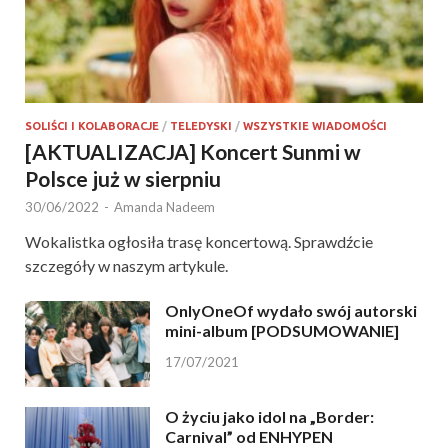
SOLIŚCI I KOLABORACJE
/
TELEDYSKI
/
WSZYSTKIE WIADOMOŚCI
[AKTUALIZACJA] Koncert Sunmi w
Polsce już w sierpniu
30/06/2022
-
Amanda Nadeem
Wokalistka ogłosiła trasę koncertową. Sprawdźcie
szczegóły w naszym artykule.
OnlyOneOf wydało swój autorski
mini-album [PODSUMOWANIE]
17/07/2021
O życiu jako idol na „Border:
Carnival” od ENHYPEN