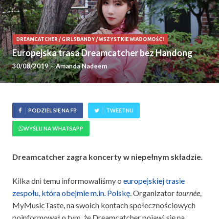
DREAMCATCHER
/
GIRLSBANDY
/
WSZYSTKIE WIADOMOŚCI
Europejska trasa Dreamcatcher bez Handong
30/08/2019
-
Amanda Nadeem
PODZIEL SIĘ NA FB
TWEETNIJ
WYŚLIJ NA WHATSAPP
Dreamcatcher zagra koncerty w niepełnym składzie.
Kilka dni temu informowaliśmy o
europejskiej trasie
zespołu, która obejmie m.in. Polskę
. Organizator
tournée
,
MyMusicTaste, na swoich kontach społecznościowych
poinformował o tym, że Dreamcatcher pojawi się na