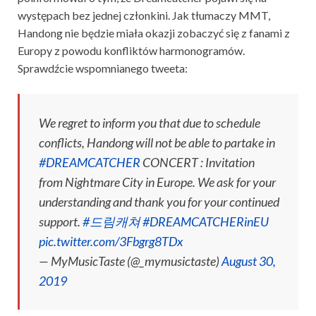
występach bez jednej członkini. Jak tłumaczy MMT,
Handong nie będzie miała okazji zobaczyć się z fanami z
Europy z powodu konfliktów harmonogramów.
Sprawdźcie wspomnianego tweeta:
We regret to inform you that due to schedule
conflicts, Handong will not be able to partake in
#DREAMCATCHER
CONCERT : Invitation
from Nightmare City in Europe. We ask for your
understanding and thank you for your continued
support.
#드림캐쳐
#DREAMCATCHERinEU
pic.twitter.com/3Fbgrg8TDx
— MyMusicTaste (@_mymusictaste)
August 30,
2019