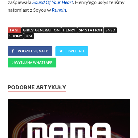
zaśpiewała
Sound Of Your Heart
.
Henry’ego usłyszeliśmy
natomiast z Soyou w
Runnin
.
TAGI:
GIRLS' GENERATION
HENRY
SM STATION
SNSD
SUNNY
U&I
PODZIEL SIĘ NA FB
TWEETNIJ
WYŚLIJ NA WHATSAPP
PODOBNE ARTYKUŁY