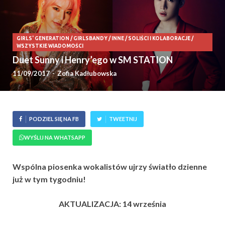
GIRLS' GENERATION
/
GIRLSBANDY
/
INNE
/
SOLIŚCI I KOLABORACJE
/
WSZYSTKIE WIADOMOŚCI
Duet Sunny i Henry’ego w SM STATION
11/09/2017
-
Zofia Kadłubowska
PODZIEL SIĘ NA FB
TWEETNIJ
WYŚLIJ NA WHATSAPP
Wspólna piosenka wokalistów ujrzy światło dzienne
już w tym tygodniu!
AKTUALIZACJA: 14 września