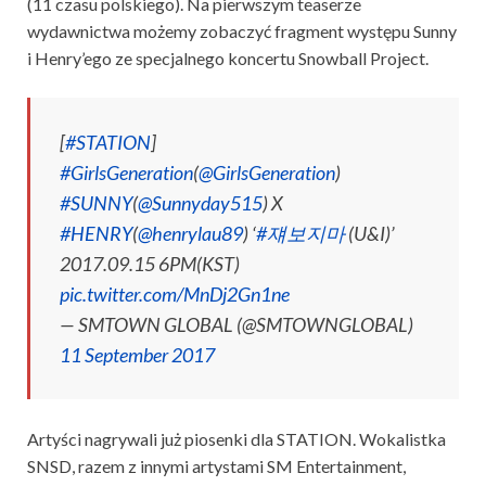
(11 czasu polskiego). Na pierwszym teaserze
wydawnictwa możemy zobaczyć fragment występu Sunny
i Henry’ego ze specjalnego koncertu Snowball Project.
[
#STATION
]
#GirlsGeneration
(
@GirlsGeneration
)
#SUNNY
(
@Sunnyday515
) X
#HENRY
(
@henrylau89
) ‘
#쟤보지마
(U&I)’
2017.09.15 6PM(KST)
pic.twitter.com/MnDj2Gn1ne
— SMTOWN GLOBAL (@SMTOWNGLOBAL)
11 September 2017
Artyści nagrywali już piosenki dla STATION. Wokalistka
SNSD, razem z innymi artystami SM Entertainment,