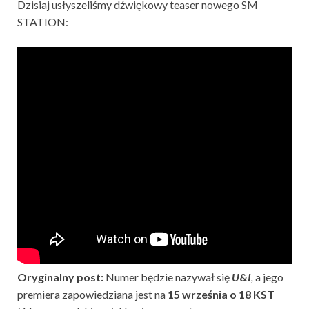
Dzisiaj usłyszeliśmy dźwiękowy teaser nowego SM
STATION:
Oryginalny post:
Numer będzie nazywał się
U
&
I
,
a jego
premiera zapowiedziana jest na
15 września o 18 KST