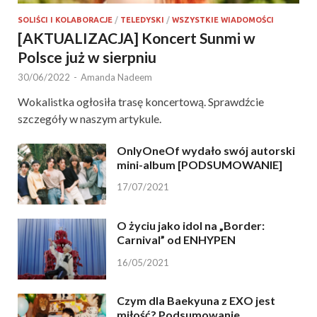
SOLIŚCI I KOLABORACJE
/
TELEDYSKI
/
WSZYSTKIE WIADOMOŚCI
[AKTUALIZACJA] Koncert Sunmi w
Polsce już w sierpniu
30/06/2022
-
Amanda Nadeem
Wokalistka ogłosiła trasę koncertową. Sprawdźcie
szczegóły w naszym artykule.
OnlyOneOf wydało swój autorski
mini-album [PODSUMOWANIE]
17/07/2021
O życiu jako idol na „Border:
Carnival” od ENHYPEN
16/05/2021
Czym dla Baekyuna z EXO jest
miłość? Podsumowanie