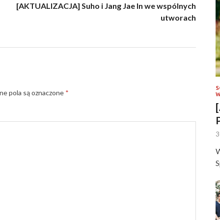
[AKTUALIZACJA] Suho i Jang Jae In we wspólnych
utworach
S
e pola są oznaczone
*
W
3
W
S