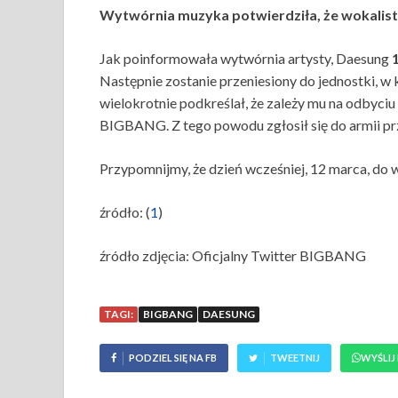
Wytwórnia muzyka potwierdziła, że wokalist
Jak poinformowała wytwórnia artysty, Daesung
Następnie zostanie przeniesiony do jednostki, w
wielokrotnie podkreślał, że zależy mu na odbyc
BIGBANG. Z tego powodu zgłosił się do armii p
Przypomnijmy, że dzień wcześniej, 12 marca, do
źródło: (
1
)
źródło zdjęcia: Oficjalny Twitter BIGBANG
TAGI:
BIGBANG
DAESUNG
PODZIEL SIĘ NA FB
TWEETNIJ
WYŚLIJ