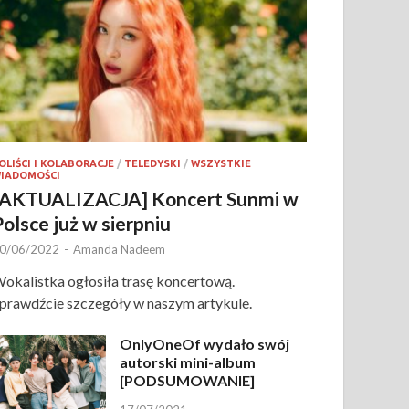
OLIŚCI I KOLABORACJE
/
TELEDYSKI
/
WSZYSTKIE
IADOMOŚCI
[AKTUALIZACJA] Koncert Sunmi w
Polsce już w sierpniu
0/06/2022
-
Amanda Nadeem
okalistka ogłosiła trasę koncertową.
prawdźcie szczegóły w naszym artykule.
OnlyOneOf wydało swój
autorski mini-album
[PODSUMOWANIE]