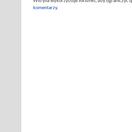
Witryna wykorzystuje Akismet, aby ograniczyć 
komentarzy
.