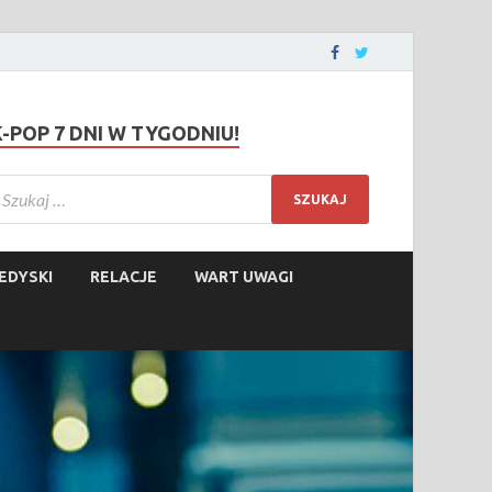
K-POP 7 DNI W TYGODNIU!
EDYSKI
RELACJE
WART UWAGI