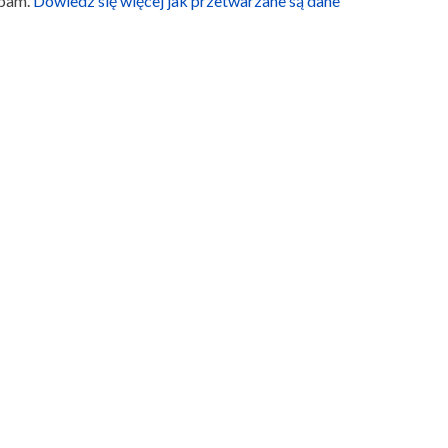
spam.
Dowiedz się więcej jak przetwarzane są dane