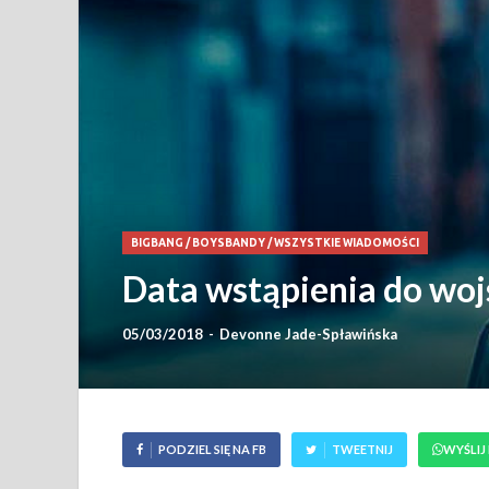
BIGBANG
/
BOYSBANDY
/
WSZYSTKIE WIADOMOŚCI
Data wstąpienia do woj
05/03/2018
-
Devonne Jade-Spławińska
PODZIEL SIĘ NA FB
TWEETNIJ
WYŚLIJ