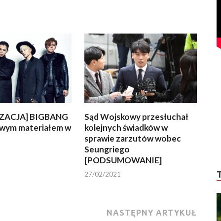
ZACJA] BIGBANG
Sąd Wojskowy przesłuchał
owym materiałem w
kolejnych świadków w
sprawie zarzutów wobec
Seungriego
[PODSUMOWANIE]
27/02/2021
NASTĘPNY ARTYKUŁ