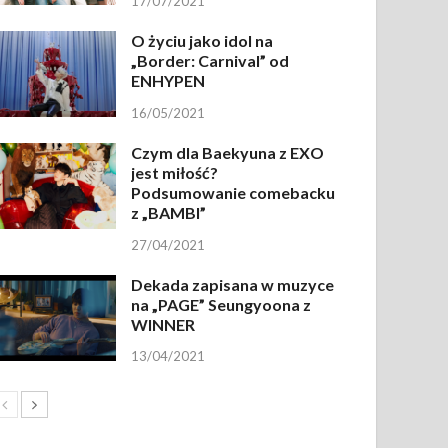
17/07/2021
O życiu jako idol na
„Border: Carnival” od
ENHYPEN
16/05/2021
Czym dla Baekyuna z EXO
jest miłość?
Podsumowanie comebacku
z „BAMBI”
27/04/2021
Dekada zapisana w muzyce
na „PAGE” Seungyoona z
WINNER
13/04/2021