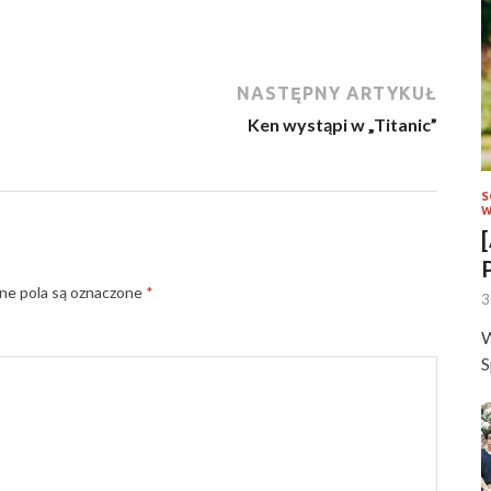
NASTĘPNY ARTYKUŁ
Ken wystąpi w „Titanic”
S
W
e pola są oznaczone
*
3
W
S