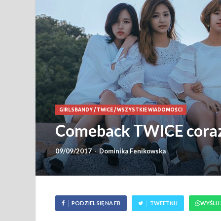
GIRLSBANDY
/
TWICE
/
WSZYSTKIE WIADOMOŚCI
Comeback TWICE coraz 
09/09/2017
-
Dominika Fenikowska
PODZIEL SIĘ NA FB
TWEETNIJ
WYŚLIJ