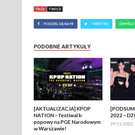
TAGI:
TWICE
PODZIEL SIĘ NA FB
TWEETNIJ
WYŚLIJ
PODOBNE ARTYKUŁY
[AKTUALIZACJA] KPOP
[PODSUM
NATION – festiwal k-
2022 – DZ
popowy na PGE Narodowym
29/11/2022
w Warszawie!