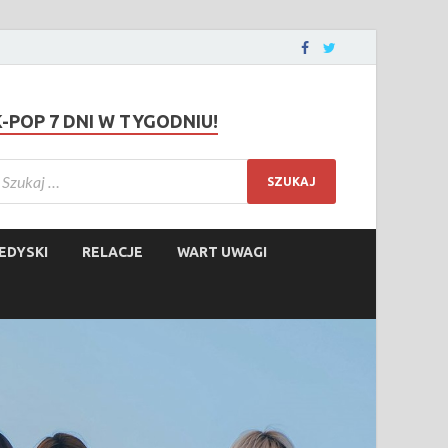
K-POP 7 DNI W TYGODNIU!
EDYSKI
RELACJE
WART UWAGI