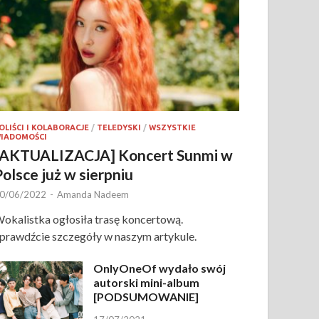
OLIŚCI I KOLABORACJE
/
TELEDYSKI
/
WSZYSTKIE
IADOMOŚCI
[AKTUALIZACJA] Koncert Sunmi w
Polsce już w sierpniu
0/06/2022
-
Amanda Nadeem
okalistka ogłosiła trasę koncertową.
prawdźcie szczegóły w naszym artykule.
OnlyOneOf wydało swój
autorski mini-album
[PODSUMOWANIE]