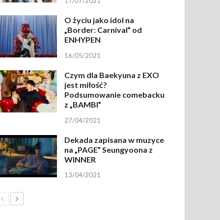
17/07/2021
O życiu jako idol na
„Border: Carnival” od
ENHYPEN
16/05/2021
Czym dla Baekyuna z EXO
jest miłość?
Podsumowanie comebacku
z „BAMBI”
27/04/2021
Dekada zapisana w muzyce
na „PAGE” Seungyoona z
WINNER
13/04/2021