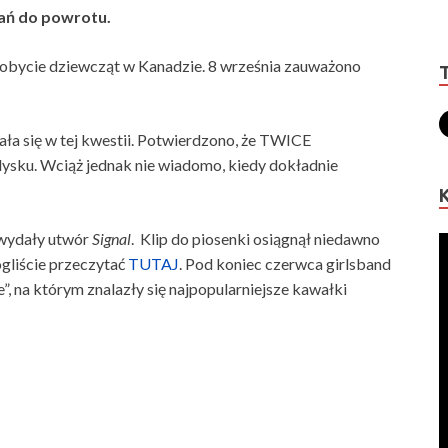
wań do powrotu.
obycie dziewcząt w Kanadzie. 8 września zauważono
a się w tej kwestii. Potwierdzono, że TWICE
dysku. Wciąż jednak nie wiadomo, kiedy dokładnie
 wydały utwór
Signal
. Klip do piosenki osiągnął niedawno
gliście przeczytać
TUTAJ
. Pod koniec czerwca girlsband
, na którym znalazły się najpopularniejsze kawałki