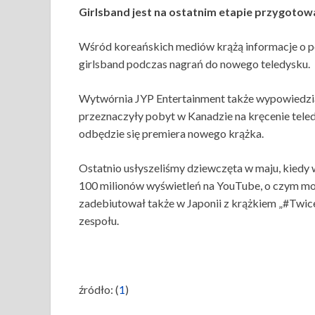
Girlsband jest na ostatnim etapie przygoto
Wśród koreańskich mediów krążą informacje o p
girlsband podczas nagrań do nowego teledysku.
Wytwórnia JYP Entertainment także wypowiedział
przeznaczyły pobyt w Kanadzie na kręcenie tele
odbędzie się premiera nowego krążka.
Ostatnio usłyszeliśmy dziewczęta w maju, kiedy
100 milionów wyświetleń na YouTube, o czym mo
zadebiutował także w Japonii z krążkiem „#Twice”
zespołu.
źródło: (
1
)