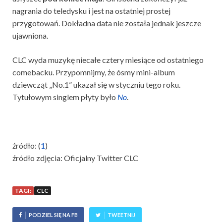
nagrania do teledysku i jest na ostatniej prostej
przygotowań. Dokładna data nie została jednak jeszcze
ujawniona.
CLC wyda muzykę niecałe cztery miesiące od ostatniego
comebacku. Przypomnijmy, że ósmy mini-album
dziewcząt „No.1” ukazał się w styczniu tego roku.
Tytułowym singlem płyty było
No
.
źródło: (
1
)
źródło zdjęcia: Oficjalny Twitter CLC
TAGI:
CLC
PODZIEL SIĘ NA FB
TWEETNIJ