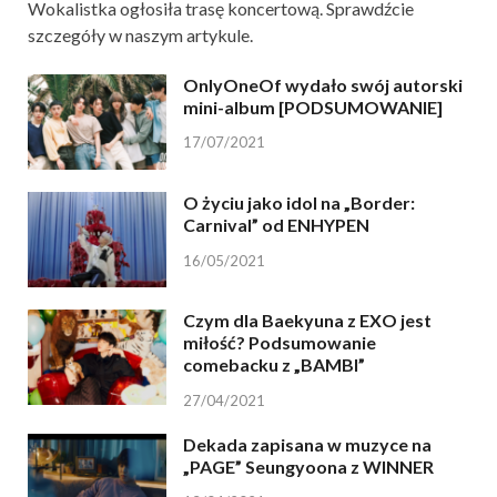
Wokalistka ogłosiła trasę koncertową. Sprawdźcie
szczegóły w naszym artykule.
OnlyOneOf wydało swój autorski
mini-album [PODSUMOWANIE]
17/07/2021
O życiu jako idol na „Border:
Carnival” od ENHYPEN
16/05/2021
Czym dla Baekyuna z EXO jest
miłość? Podsumowanie
comebacku z „BAMBI”
27/04/2021
Dekada zapisana w muzyce na
„PAGE” Seungyoona z WINNER