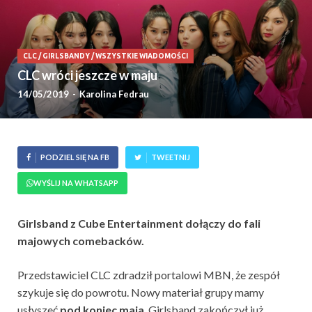
CLC
/
GIRLSBANDY
/
WSZYSTKIE WIADOMOŚCI
CLC wróci jeszcze w maju
14/05/2019
-
Karolina Fedrau
PODZIEL SIĘ NA FB
TWEETNIJ
WYŚLIJ NA WHATSAPP
Girlsband z Cube Entertainment dołączy do fali
majowych comebacków.
Przedstawiciel CLC zdradził portalowi MBN, że zespół
szykuje się do powrotu. Nowy materiał grupy mamy
usłyszeć
pod koniec maja
. Girlsband zakończył już