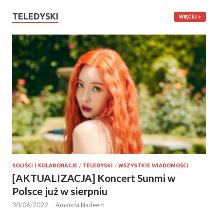
TELEDYSKI
WIĘCEJ
SOLIŚCI I KOLABORACJE
/
TELEDYSKI
/
WSZYSTKIE WIADOMOŚCI
[AKTUALIZACJA] Koncert Sunmi w
Polsce już w sierpniu
30/06/2022
-
Amanda Nadeem