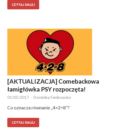
CZYTAJ DALEJ
[AKTUALIZACJA] Comebackowa
łamigłówka PSY rozpoczęta!
01/05/2017
-
Dominika Fenikowska
Co oznacza równanie „4×2=8”?
CZYTAJ DALEJ