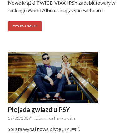
Nowe krążki TWICE, VIXX i PSY zadebiutowały w
rankingu World Albums magazynu Billboard.
CZYTAJ DALEJ
Plejada gwiazd u PSY
12/05/2017
-
Dominika Fenikowska
Solista wydał nową płytę „4×2=8”.