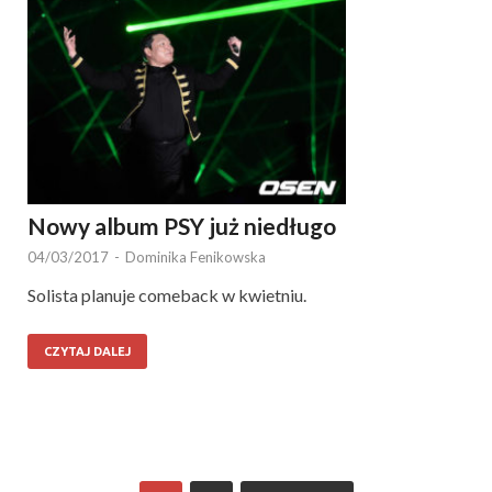
Nowy album PSY już niedługo
04/03/2017
-
Dominika Fenikowska
Solista planuje comeback w kwietniu.
CZYTAJ DALEJ