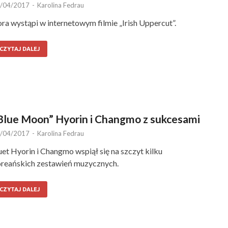
/04/2017
-
Karolina Fedrau
ra wystąpi w internetowym filmie „Irish Uppercut”.
CZYTAJ DALEJ
Blue Moon” Hyorin i Changmo z sukcesami
/04/2017
-
Karolina Fedrau
et Hyorin i Changmo wspiął się na szczyt kilku
reańskich zestawień muzycznych.
CZYTAJ DALEJ