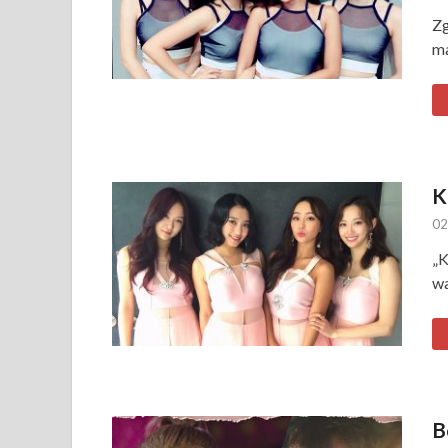
Zg
ma
K
02
„K
w
B