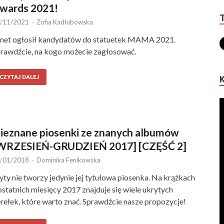
wards 2021!
/11/2021
-
Zofia Kadłubowska
et ogłosił kandydatów do statuetek MAMA 2021.
rawdźcie, na kogo możecie zagłosować.
CZYTAJ DALEJ
ieznane piosenki ze znanych albumów
WRZESIEŃ-GRUDZIEŃ 2017] [CZĘŚĆ 2]
/01/2018
-
Dominika Fenikowska
yty nie tworzy jedynie jej tytułowa piosenka. Na krążkach
ostatnich miesięcy 2017 znajduje się wiele ukrytych
rełek, które warto znać. Sprawdźcie nasze propozycje!