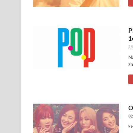
P
1
24
Na
zn
O
02
Si