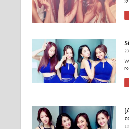
gr
S
23
Wy
ro
[
c
10