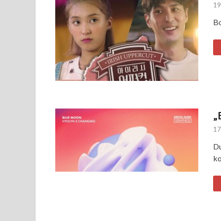
19
Bo
„
17
Du
ko