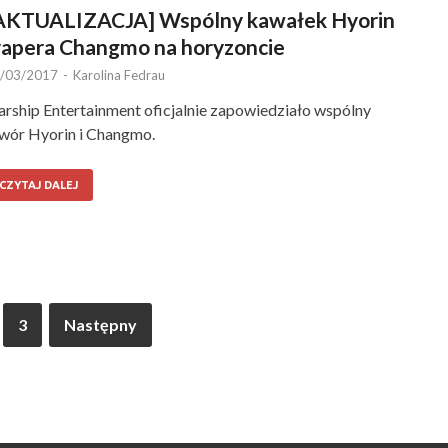
AKTUALIZACJA] Wspólny kawałek Hyorin
 rapera Changmo na horyzoncie
/03/2017
-
Karolina Fedrau
arship Entertainment oficjalnie zapowiedziało wspólny
wór Hyorin i Changmo.
CZYTAJ DALEJ
3
Następny