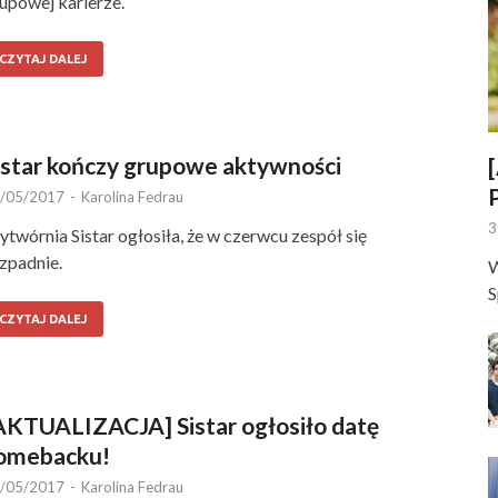
upowej karierze.
CZYTAJ DALEJ
istar kończy grupowe aktywności
/05/2017
-
Karolina Fedrau
3
twórnia Sistar ogłosiła, że w czerwcu zespół się
zpadnie.
W
S
CZYTAJ DALEJ
AKTUALIZACJA] Sistar ogłosiło datę
omebacku!
/05/2017
-
Karolina Fedrau