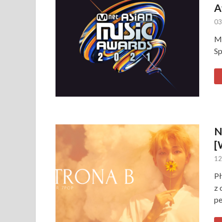
A
03
Mn
Sp
N
[
12
Pł
z 
pe