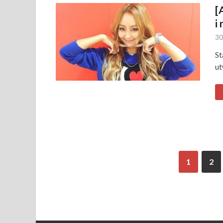
[
i
30
St
ut
1
2