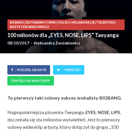
BIGBANG
/
BOYSBANDY
/
INNE
/
SOLIŚCI I KOLABORACJE
/
TELEDYSKI
/
WSZYSTKIE WIADOMOŚCI
100 milionów dla „EYES, NOSE, LIPS” Taeyanga
08/10/2017
-
Aleksandra Zwolakiewicz
PODZIEL SIĘ NA FB
TWEETNIJ
WYŚLIJ NA WHATSAPP
To pierwszy taki solowy sukces wokalisty BIGBANG.
Najpopularniejsza piosenka Taeyanga,
EYES, NOSE, LIPS
,
doczekała się stu milionów wyświetleń. Jest to pierwszy
solowy wideoklip artysty, który dołączył do grupy „100