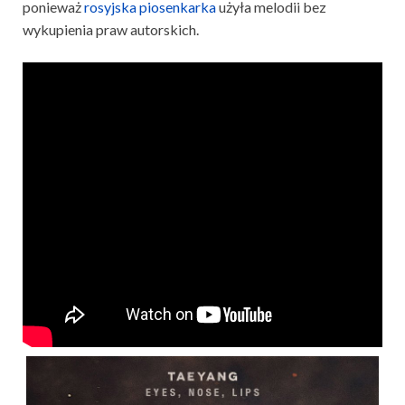
ponieważ
rosyjska piosenkarka
użyła melodii bez
wykupienia praw autorskich.