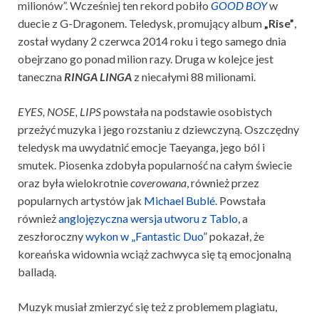
milionów”. Wcześniej ten rekord pobiło
GOOD BOY
w
duecie z G-Dragonem. Teledysk, promujący album
„Rise”
,
został wydany 2 czerwca 2014 roku i tego samego dnia
obejrzano go ponad milion razy. Druga w kolejce jest
taneczna
RINGA LINGA
z niecałymi 88 milionami.
EYES, NOSE, LIPS
powstała na podstawie osobistych
przeżyć muzyka i jego rozstaniu z dziewczyną. Oszczędny
teledysk ma uwydatnić emocje Taeyanga, jego ból i
smutek. Piosenka zdobyła popularność na całym świecie
oraz była wielokrotnie
coverowana
, również przez
popularnych artystów jak
Michael Bublé
. Powstała
również
anglojęzyczna wersja utworu z Tablo
, a
zeszłoroczny
wykon w „Fantastic Duo”
pokazał, że
koreańska widownia wciąż zachwyca się tą emocjonalną
balladą.
Muzyk musiał zmierzyć się też z problemem plagiatu,