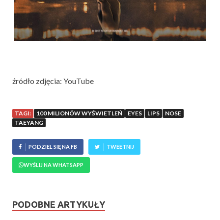
źródło zdjęcia: YouTube
TAGI:
100 MILIONÓW WYŚWIETLEŃ
EYES
LIPS
NOSE
TAEYANG
PODZIEL SIĘ NA FB
TWEETNIJ
WYŚLIJ NA WHATSAPP
PODOBNE ARTYKUŁY