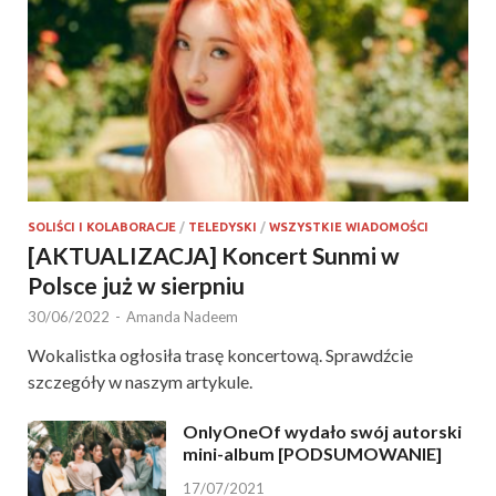
SOLIŚCI I KOLABORACJE
/
TELEDYSKI
/
WSZYSTKIE WIADOMOŚCI
[AKTUALIZACJA] Koncert Sunmi w
Polsce już w sierpniu
30/06/2022
-
Amanda Nadeem
Wokalistka ogłosiła trasę koncertową. Sprawdźcie
szczegóły w naszym artykule.
OnlyOneOf wydało swój autorski
mini-album [PODSUMOWANIE]
17/07/2021