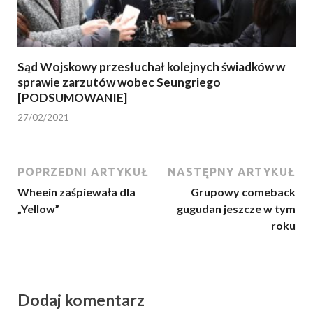
Sąd Wojskowy przesłuchał kolejnych świadków w
sprawie zarzutów wobec Seungriego
[PODSUMOWANIE]
27/02/2021
POPRZEDNI ARTYKUŁ
NASTĘPNY ARTYKUŁ
Wheein zaśpiewała dla
Grupowy comeback
„Yellow”
gugudan jeszcze w tym
roku
Dodaj komentarz