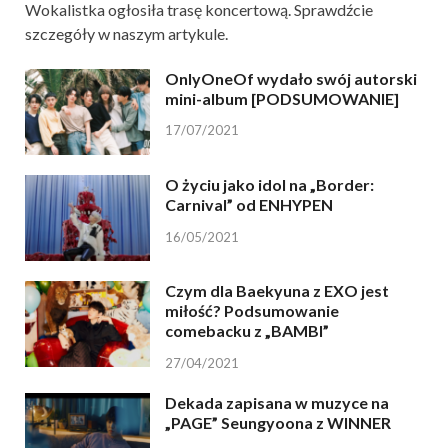
Wokalistka ogłosiła trasę koncertową. Sprawdźcie
szczegóły w naszym artykule.
OnlyOneOf wydało swój autorski
mini-album [PODSUMOWANIE]
17/07/2021
O życiu jako idol na „Border:
Carnival” od ENHYPEN
16/05/2021
Czym dla Baekyuna z EXO jest
miłość? Podsumowanie
comebacku z „BAMBI”
27/04/2021
Dekada zapisana w muzyce na
„PAGE” Seungyoona z WINNER