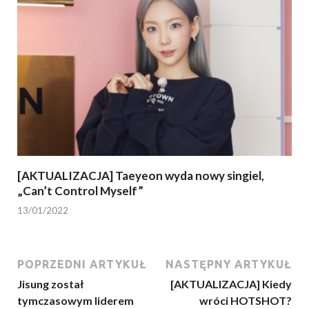
[AKTUALIZACJA] Taeyeon wyda nowy singiel,
„Can’t Control Myself”
13/01/2022
POPRZEDNI ARTYKUŁ
NASTĘPNY ARTYKUŁ
Jisung został
[AKTUALIZACJA] Kiedy
tymczasowym liderem
wróci HOTSHOT?