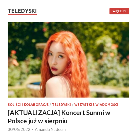
TELEDYSKI
WIĘCEJ
SOLIŚCI I KOLABORACJE
/
TELEDYSKI
/
WSZYSTKIE WIADOMOŚCI
[AKTUALIZACJA] Koncert Sunmi w
Polsce już w sierpniu
30/06/2022
-
Amanda Nadeem