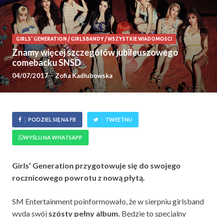
GIRLS' GENERATION
/
GIRLSBANDY
/
WSZYSTKIE WIADOMOŚCI
Znamy więcej szczegółów jubileuszowego
comebacku SNSD
04/07/2017
-
Zofia Kadłubowska
PODZIEL SIĘ NA FB
TWEETNIJ
WYŚLIJ NA WHATSAPP
Girls’ Generation przygotowuje się do swojego
rocznicowego powrotu z nową płytą.
SM Entertainment poinformowało, że w sierpniu girlsband
wyda swój
szósty pełny album.
Będzie to specjalny