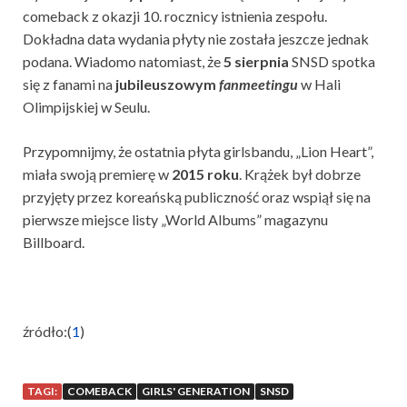
comeback z okazji 10. rocznicy istnienia zespołu.
Dokładna data wydania płyty nie została jeszcze jednak
podana. Wiadomo natomiast, że
5 sierpnia
SNSD spotka
się z fanami na
jubileuszowym
fanmeetingu
w Hali
Olimpijskiej w Seulu.
Przypomnijmy, że ostatnia płyta girlsbandu, „Lion Heart”,
miała swoją premierę w
2015 roku
. Krążek był dobrze
przyjęty przez koreańską publiczność oraz wspiął się na
pierwsze miejsce listy „World Albums” magazynu
Billboard.
źródło:(
1
)
TAGI:
COMEBACK
GIRLS' GENERATION
SNSD