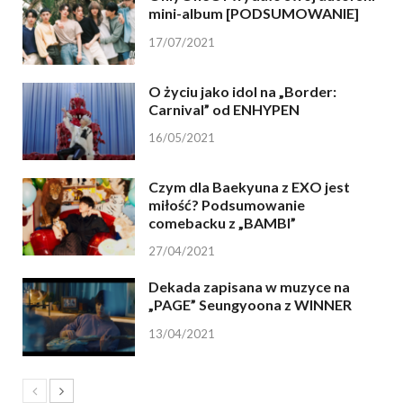
mini-album [PODSUMOWANIE]
17/07/2021
O życiu jako idol na „Border:
Carnival” od ENHYPEN
16/05/2021
Czym dla Baekyuna z EXO jest
miłość? Podsumowanie
comebacku z „BAMBI”
27/04/2021
Dekada zapisana w muzyce na
„PAGE” Seungyoona z WINNER
13/04/2021