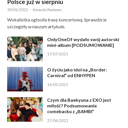
Polsce już w sierpniu
30/06/2022
-
Amanda Nadeem
Wokalistka ogłosiła trasę koncertową. Sprawdźcie
szczegóły w naszym artykule.
OnlyOneOf wydało swój autorski
mini-album [PODSUMOWANIE]
17/07/2021
O życiu jako idol na „Border:
Carnival” od ENHYPEN
16/05/2021
Czym dla Baekyuna z EXO jest
miłość? Podsumowanie
comebacku z „BAMBI”
27/04/2021